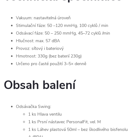
Vakuum: nastavitelná úroveň
Stimulační fáze: 50 –120 mmHg, 100 cyklů / min
Odsávací fáze: 50 – 250 mmHg, 45–72 cyklů /min
Hlučnost: max. 57 dBA
Provoz: síťový i bateriový
Hmotnost: 330g (bez baterií 230g)
Určeno pro časté použití 3–5× denně
Obsah balení
Odsávačka Swing:
1 ks Hlava ventilu
1 ks Prsní nástavec PersonalFit, vel. M
1 ks Láhev plastová 50ml – bez škodlivého bisfenolu