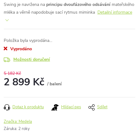
Swing je navržena na
principu dvoufázového odsávání
mateřského
mléka a věrně napodobuje sací rytmus miminka
Detailní informace
Položka byla vyprodána…
Vyprodáno
Možnosti doručení
5 182 Kč
2 899 Kč
/ balení
Měrná
cena:
Dotaz k produktu
Hlídací pes
Sdílet
Značka:
Medela
Záruka
:
2 roky