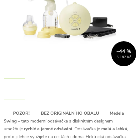
–44 %
5 182 Kč
POZOR!!
BEZ ORIGINÁLNÍHO OBALU
Medela
Swing
– tato moderní odsávačka s diskrétním designem
umožňuje
rychlé a jemné odsávání.
Odsávačka je
malá a lehká
,
proto ji lehce využijete na cestách i doma. Elektrická odsávačka