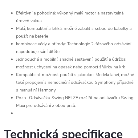
Efektivní a pohodlná: výkonný malý motor a nastavitelná
úroveň vakua
Malá, kompaktní a lehká: možné zabalit s sebou do kabelky a
použít na baterie
kombinace vědy a přírody: Technologie 2-fázového odsávání
napodobuje sání dítěte
Jednoduchá a mobilní: snadné sestavení, použití a údržba;
možnost uchycení na opasek nebo pomocí šňůrky na krk
Kompatibilní: možnost použití s jakoukoli Medela lahví; možné
také propojení s nemocniční odsávačkou Symphony případně
s manuální Harmony
Pozn.: Odsávačku Swing NELZE rozšířit na odsávačku Swing
Maxi pro odsávání z obou prsů.
Technická specifikace