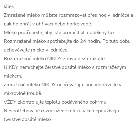
látek.
Zmražené mléko můžete rozmrazovat přes noc v ledničce a
pak ho ohřát v ohřívači nebo horké vodě.
Mléko protřepejte, aby jste promíchali oddělený tuk.
Rozmražené mléko spotřebujte do 24 hodin. Po tuto dobu
uchovávejte mléko v ledničce.
Rozmražené mléko NIKDY znovu nezmrazujte.
NIKDY nemíchejte čerstvě odsáté mléko s rozmraženým
mlékem.
Zmražené mléko NIKDY nepřevařujte ani neohřívejte v
mikrovlné troubě.
VŽDY zkontrolujte teplotu podávaného pokrmu.
Nespotřebované rozmražené mléko více nepoužívejte.
Čerstvě odsáté mléko