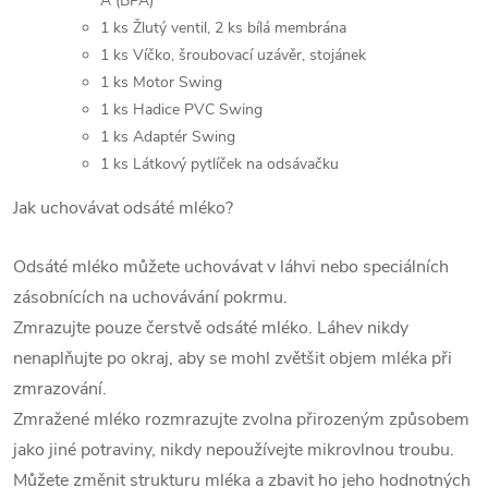
A (BPA)
1 ks Žlutý ventil, 2 ks bílá membrána
1 ks Víčko, šroubovací uzávěr, stojánek
1 ks Motor Swing
1 ks Hadice PVC Swing
1 ks Adaptér Swing
1 ks Látkový pytlíček na odsávačku
Jak uchovávat odsáté mléko?
Odsáté mléko můžete uchovávat v láhvi nebo speciálních
zásobnících na uchovávání pokrmu.
Zmrazujte pouze čerstvě odsáté mléko. Láhev nikdy
nenaplňujte po okraj, aby se mohl zvětšit objem mléka při
zmrazování.
Zmražené mléko rozmrazujte zvolna přirozeným způsobem
jako jiné potraviny, nikdy nepoužívejte mikrovlnou troubu.
Můžete změnit strukturu mléka a zbavit ho jeho hodnotných