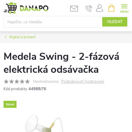
Přejít
NÁKUPNÍ
KOŠÍK
na
obsah
HLEDAT
Kojení a krmení
Medela Swing - 2-fázová
elektrická odsávačka
Podrobnosti hodnocení
Neohodnoceno
Kód produktu:
44988/76
Nové