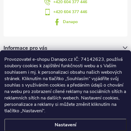
+420 604 377 446
+420 604 377 446
Danapo
Informace pro vás
Provozovatel e-shopu Danapo.cz IČ: 74142623, používá
Dotazník
soubory cookies k zajištění funkčnosti webu a s Vaším
souhlasem i mj. k personalizaci obsahu našich webových
stránek. Kliknutím na tlačítko „Souhlasím“ vyjádříte svůj
Co upřednosťnujete?
souhlas s využíváním cookies a předáním údajů o chování
na webu pro zobrazení cílené reklamy na sociálních sítích a
Počet hlasů:
437
reklamních sítích na dalších webech. Nastavení cookies,
Facebook
personalizace a reklamy si můžete změnit kliknutím na
tlačítko „Nastavení“.
Nastavení