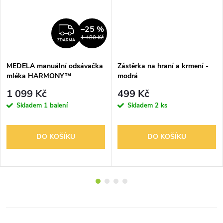
–25 %
ZDARMA
1 480 Kč
ZDARMA
MEDELA manuální odsávačka
Zástěrka na hraní a krmení -
mléka HARMONY™
modrá
ESSENTIALS PACK
1 099 Kč
499 Kč
Skladem
1 balení
Skladem
2 ks
DO KOŠÍKU
DO KOŠÍKU