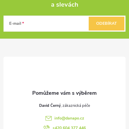
a slevách
Z
v
k
á
E-mail
ODEBÍRAT
y
p
v
a
ý
t
p
i
í
s
u
David Černý
info
@
danapo.cz
+420 604 377 446