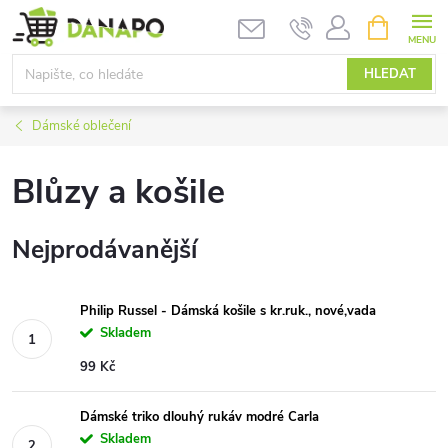
Přejít
NÁKUPNÍ
KOŠÍK
na
obsah
HLEDAT
Dámské oblečení
Blůzy a košile
Nejprodávanější
Philip Russel - Dámská košile s kr.ruk., nové,vada
Skladem
99 Kč
Dámské triko dlouhý rukáv modré Carla
Skladem