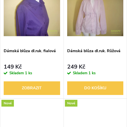
u
k
k
t
t
ů
ů
Dámská blůza dl.ruk. fialová
Dámská blůza dl.ruk. Růžová
149 Kč
249 Kč
Skladem
1 ks
Skladem
1 ks
ZOBRAZIT
DO KOŠÍKU
Nové
Nové