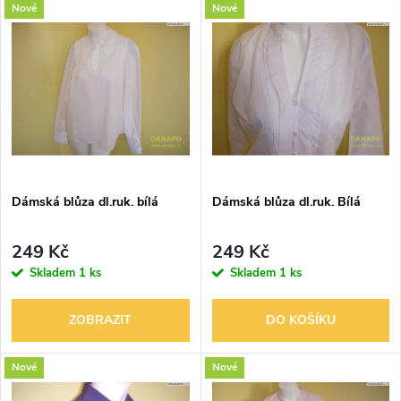
V
Nové
Nové
Nejdražší
z
ý
Nejprodávanější
e
p
Abecedně
n
i
í
s
p
Dámská blůza dl.ruk. bílá
Dámská blůza dl.ruk. Bílá
p
r
249 Kč
249 Kč
r
Skladem
1 ks
Skladem
1 ks
o
o
ZOBRAZIT
DO KOŠÍKU
d
d
Nové
Nové
u