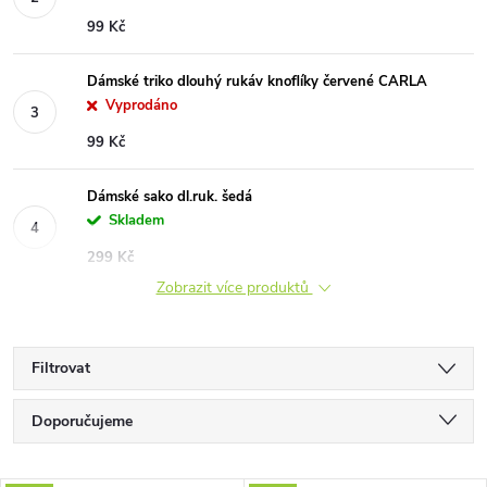
99 Kč
Dámské triko dlouhý rukáv knoflíky červené CARLA
Vyprodáno
99 Kč
Dámské sako dl.ruk. šedá
Skladem
299 Kč
Zobrazit více produktů
Filtrovat
Ř
Doporučujeme
a
Nejlevnější