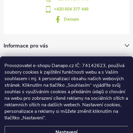
+420 604 377 446
Danapo
Informace pro vás
Dotazník
Provozovatel e-shopu Danapo.cz IČ: 74142623, používá
soubory cookies k zajištění funkčnosti webu a s Vaším
Co upřednosťnujete?
souhlasem i mj. k personalizaci obsahu našich webových
stránek. Kliknutím na tlačítko „Souhlasím“ vyjádříte svůj
Počet hlasů:
437
souhlas s využíváním cookies a předáním údajů o chování
na webu pro zobrazení cílené reklamy na sociálních sítích a
Facebook
reklamních sítích na dalších webech. Nastavení cookies,
personalizace a reklamy si můžete změnit kliknutím na
tlačítko „Nastavení“.
DANAPO - David Černý
Nastavení