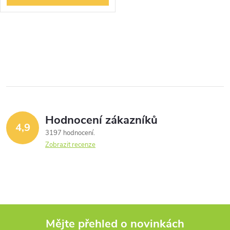
O
v
l
á
Hodnocení zákazníků
d
4,9
3197 hodnocení
a
Zobrazit recenze
c
í
p
Mějte přehled o novinkách
r