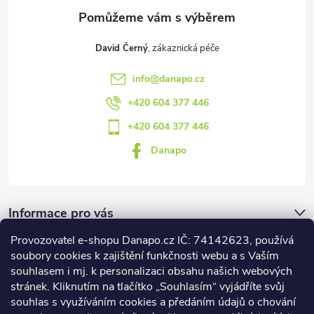
David Černý
info
@
danapo.cz
+420 604 377 446
+420 604 377 446
Danapo
Informace pro vás
Provozovatel e-shopu Danapo.cz IČ: 74142623, používá
Dotazník
soubory cookies k zajištění funkčnosti webu a s Vaším
souhlasem i mj. k personalizaci obsahu našich webových
stránek. Kliknutím na tlačítko „Souhlasím“ vyjádříte svůj
Co upřednosťnujete?
souhlas s využíváním cookies a předáním údajů o chování