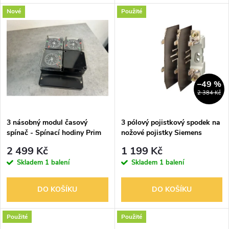
d
d
Nové
Použité
u
u
k
k
t
t
–49 %
2 384 Kč
ů
ů
3 násobný modul časový
3 pólový pojistkový spodek na
spínač - Spínací hodiny Prim
nožové pojistky Siemens
SPH-Q denní s řízením
3NH4030 vel. 00
2 499 Kč
1 199 Kč
Skladem
1 balení
Skladem
1 balení
DO KOŠÍKU
DO KOŠÍKU
Použité
Použité