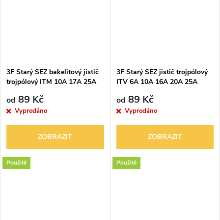
3F Starý SEZ bakelitový jistič
3F Starý SEZ jistič trojpólový
trojpólový ITM 10A 17A 25A
ITV 6A 10A 16A 20A 25A
500V
500V
89 Kč
89 Kč
od
od
Vyprodáno
Vyprodáno
ZOBRAZIT
ZOBRAZIT
Použité
Použité