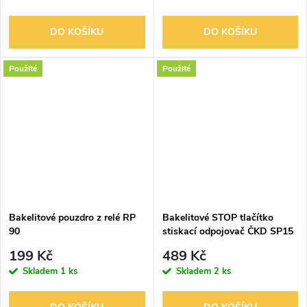
DO KOŠÍKU
DO KOŠÍKU
Použité
Použité
Bakelitové pouzdro z relé RP
Bakelitové STOP tlačítko
90
stiskací odpojovač ČKD SP15
15A 380V
199 Kč
489 Kč
Skladem
1 ks
Skladem
2 ks