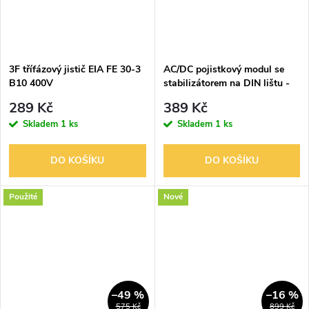
3F třífázový jistič EIA FE 30-3
AC/DC pojistkový modul se
B10 400V
stabilizátorem na DIN lištu -
tavné pojistky
289 Kč
389 Kč
Skladem
1 ks
Skladem
1 ks
DO KOŠÍKU
DO KOŠÍKU
Použité
Nové
–49 %
–16 %
575 Kč
899 Kč