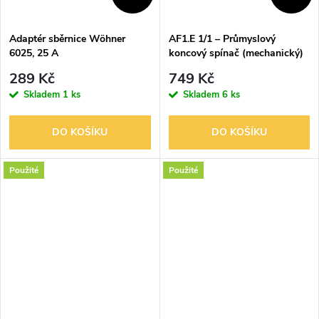
Adaptér sběrnice Wöhner
AF1.E 1/1 – Průmyslový
6025, 25 A
koncový spínač (mechanický)
289 Kč
749 Kč
Skladem
1 ks
Skladem
6 ks
DO KOŠÍKU
DO KOŠÍKU
Použité
Použité