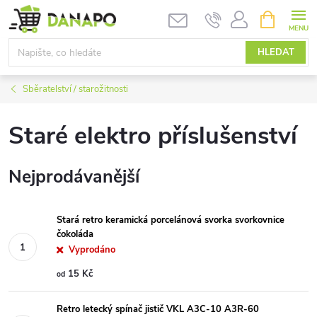
Přejít
NÁKUPNÍ
KOŠÍK
na
obsah
HLEDAT
Sběratelství / starožitnosti
Staré elektro příslušenství
Nejprodávanější
Stará retro keramická porcelánová svorka svorkovnice
čokoláda
Vyprodáno
15 Kč
od
Retro letecký spínač jistič VKL A3C-10 A3R-60