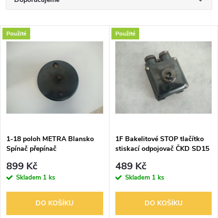
Ř
a
Nejlevnější
V
Použité
Použité
Nejdražší
z
ý
Nejprodávanější
e
p
Abecedně
n
i
í
s
p
1-18 poloh METRA Blansko
1F Bakelitové STOP tlačítko
Spínač přepínač
stiskací odpojovač ČKD SD15
p
15A AC 6A DC 250V
r
899 Kč
489 Kč
r
Skladem
1 ks
Skladem
1 ks
o
o
DO KOŠÍKU
DO KOŠÍKU