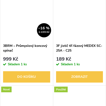
–16 %
1 199 Kč
3BRM – Průmyslový koncový
3F jistič tří fázový MEDEX SC-
spínač
25A - C25
999 Kč
189 Kč
Skladem
1 ks
Skladem
1 ks
DO KOŠÍKU
ZOBRAZIT
Nové
Použité