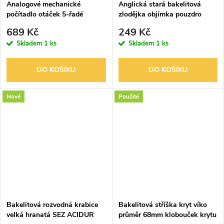
Analogové mechanické
Anglická stará bakelitová
počítadlo otáček 5-řadé
zlodějka objímka pouzdro
prodloužení E27 125V 250W
689 Kč
249 Kč
Skladem
1 ks
Skladem
1 ks
DO KOŠÍKU
DO KOŠÍKU
Nové
Použité
Bakelitová rozvodná krabice
Bakelitová stříška kryt víko
velká hranatá SEZ ACIDUR
průměr 68mm klobouček krytu