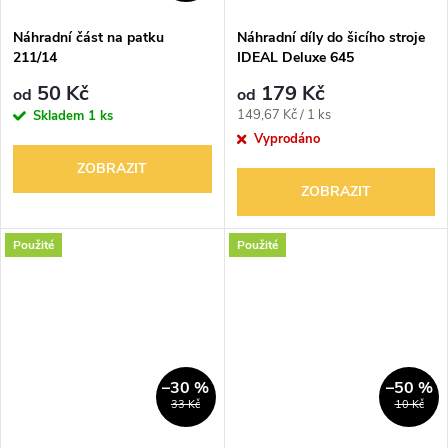
Náhradní část na patku
Náhradní díly do šicího stroje
211/14
IDEAL Deluxe 645
50 Kč
179 Kč
od
od
Měrná
149,67 Kč / 1 ks
Skladem
1 ks
cena:
Vyprodáno
ZOBRAZIT
ZOBRAZIT
Použité
Použité
–30 %
–50 %
33 Kč
10 Kč