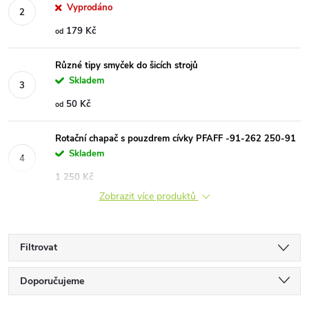
Vyprodáno
179 Kč
od
Různé tipy smyček do šicích strojů
Skladem
50 Kč
od
Rotační chapač s pouzdrem cívky PFAFF -91-262 250-91
Skladem
1 250 Kč
Zobrazit více produktů
Filtrovat
Ř
Doporučujeme
Nejlevnější