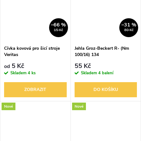
–66 %
–31 %
15 Kč
80 Kč
Cívka kovová pro šicí stroje
Jehla Groz-Beckert R- (Nm
Veritas
100/16) 134
5 Kč
55 Kč
od
Skladem
4 ks
Skladem
4 balení
ZOBRAZIT
DO KOŠÍKU
Nové
Nové