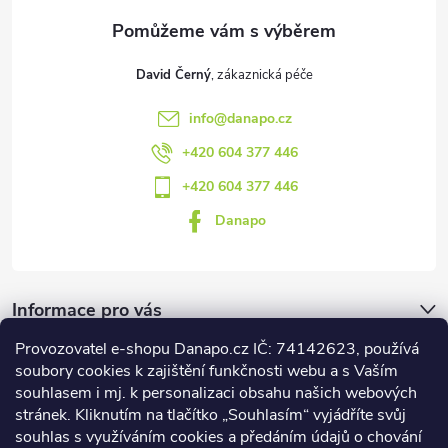
David Černý
info
@
danapo.cz
+420 604 377 446
+420 604 377 446
Danapo
Informace pro vás
Provozovatel e-shopu Danapo.cz IČ: 74142623, používá
Dotazník
soubory cookies k zajištění funkčnosti webu a s Vaším
souhlasem i mj. k personalizaci obsahu našich webových
stránek. Kliknutím na tlačítko „Souhlasím“ vyjádříte svůj
Co upřednosťnujete?
souhlas s využíváním cookies a předáním údajů o chování