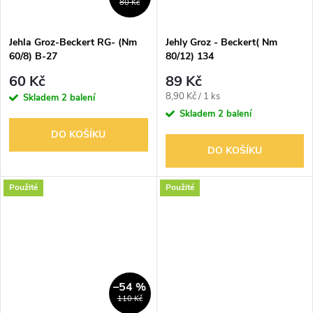
80 Kč
Jehla Groz-Beckert RG- (Nm
Jehly Groz - Beckert( Nm
60/8) B-27
80/12) 134
60 Kč
89 Kč
Měrná
8,90 Kč / 1 ks
Skladem
2 balení
cena:
Skladem
2 balení
DO KOŠÍKU
DO KOŠÍKU
Použité
Použité
–54 %
110 Kč