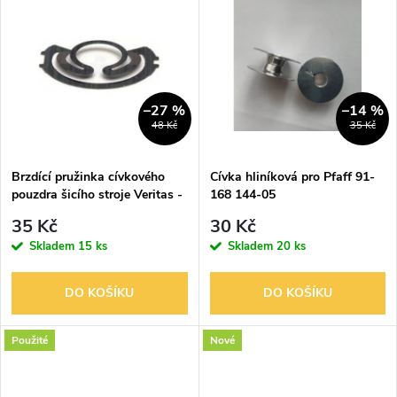
u
u
k
k
t
t
–27 %
–14 %
48 Kč
35 Kč
ů
ů
Brzdící pružinka cívkového
Cívka hliníková pro Pfaff 91-
pouzdra šicího stroje Veritas -
168 144-05
do chapače
35 Kč
30 Kč
Skladem
15 ks
Skladem
20 ks
DO KOŠÍKU
DO KOŠÍKU
Použité
Nové