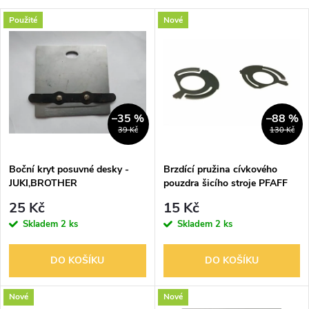
a
V
Použité
Nové
Nejdražší
z
ý
Nejprodávanější
e
p
Abecedně
n
i
–35 %
–88 %
39 Kč
130 Kč
í
s
p
Boční kryt posuvné desky -
Brzdící pružina cívkového
JUKI,BROTHER
pouzdra šicího stroje PFAFF
p
335-G, 337-G, 481-G, 483-G,
r
25 Kč
15 Kč
487-G, 563-G
r
Skladem
2 ks
Skladem
2 ks
o
o
DO KOŠÍKU
DO KOŠÍKU
d
d
Nové
Nové