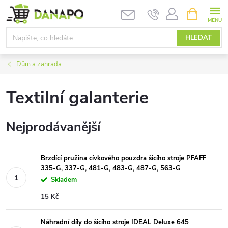
Přejít
NÁKUPNÍ
KOŠÍK
na
obsah
HLEDAT
Dům a zahrada
Textilní galanterie
Nejprodávanější
Brzdící pružina cívkového pouzdra šicího stroje PFAFF
335-G, 337-G, 481-G, 483-G, 487-G, 563-G
Skladem
15 Kč
Náhradní díly do šicího stroje IDEAL Deluxe 645