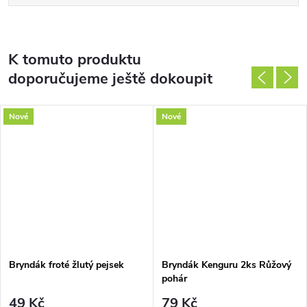
K tomuto produktu
doporučujeme ještě dokoupit
Nové
Nové
Bryndák froté žlutý pejsek
Bryndák Kenguru 2ks Růžový
pohár
49 Kč
79 Kč