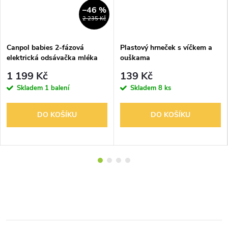
–46 %
2 235 Kč
Canpol babies 2-fázová
Plastový hrneček s víčkem a
elektrická odsávačka mléka
ouškama
EasyStart
1 199 Kč
139 Kč
Skladem
1 balení
Skladem
8 ks
DO KOŠÍKU
DO KOŠÍKU