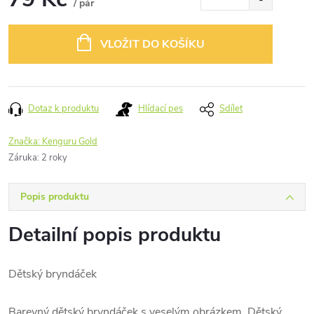
/ pár
Měrná
cena:
VLOŽIT DO KOŠÍKU
Dotaz k produktu
Hlídací pes
Sdílet
Značka:
Kenguru Gold
Záruka
:
2 roky
Popis produktu
Detailní popis produktu
Dětský bryndáček
Barevný dětský bryndáček s veselým obrázkem. Dětský