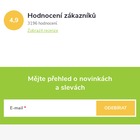
Hodnocení zákazníků
4,9
3196 hodnocení
Zobrazit recenze
Mějte přehled o novinkách
a slevách
Z
á
E-mail
ODEBÍRAT
p
a