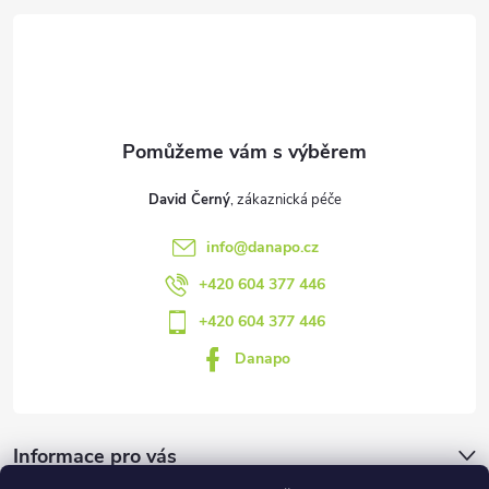
t
í
David Černý
info
@
danapo.cz
+420 604 377 446
+420 604 377 446
Danapo
Informace pro vás