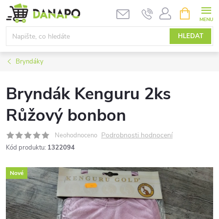
Přejít
NÁKUPNÍ
KOŠÍK
na
obsah
HLEDAT
Bryndáky
Bryndák Kenguru 2ks
Růžový bonbon
Podrobnosti hodnocení
Neohodnoceno
Kód produktu:
1322094
Nové