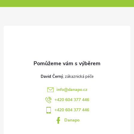
p
a
t
í
David Černý
info
@
danapo.cz
+420 604 377 446
+420 604 377 446
Danapo