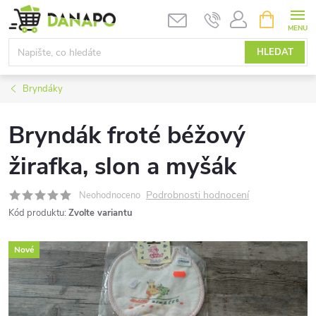
Přejít
NÁKUPNÍ
KOŠÍK
na
obsah
HLEDAT
Bryndáky
Bryndák froté béžový
žirafka, slon a myšák
Podrobnosti hodnocení
Neohodnoceno
Kód produktu:
Zvolte variantu
Nové