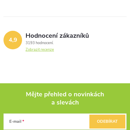
Hodnocení zákazníků
4,9
3193 hodnocení
Zobrazit recenze
Mějte přehled o novinkách
a slevách
Z
á
E-mail
ODEBÍRAT