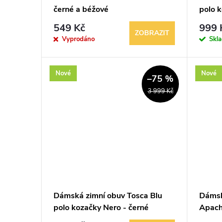
u
černé a béžové
polo k
r
549 Kč
999 
k
ZOBRAZIT
o
Vyprodáno
Skl
t
d
Nové
Nové
–75 %
ů
u
3 999 Kč
k
t
ů
Dámská zimní obuv Tosca Blu
Dámsk
polo kozačky Nero - černé
Apach