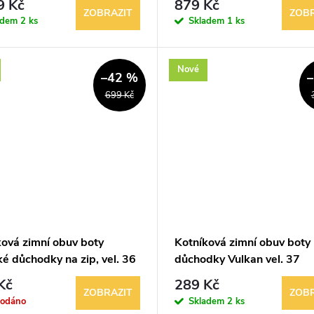
9 Kč
879 Kč
ZOBRAZIT
ZOBR
adem
2 ks
Skladem
1 ks
Nové
–42 %
699 Kč
ková zimní obuv boty
Kotníková zimní obuv boty
é důchodky na zip, vel. 36
důchodky Vulkan vel. 37
Kč
289 Kč
ZOBRAZIT
ZOBR
rodáno
Skladem
2 ks