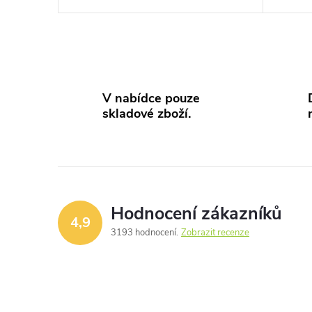
O
v
V nabídce pouze
skladové zboží.
l
á
d
a
Hodnocení zákazníků
4,9
c
3193 hodnocení
Zobrazit recenze
í
p