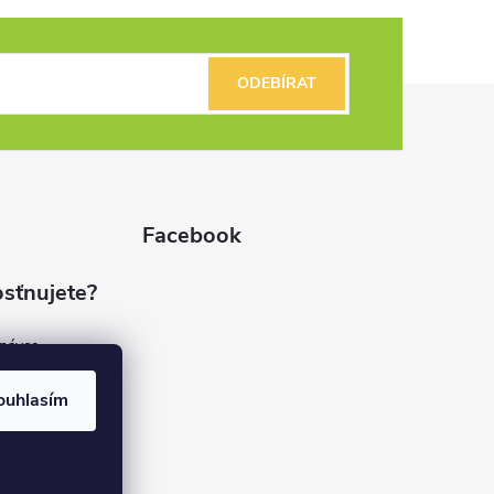
ODEBÍRAT
Facebook
sťnujete?
dnávce
(7%)
rvis
ouhlasím
(9%)
rma
(84%)
37