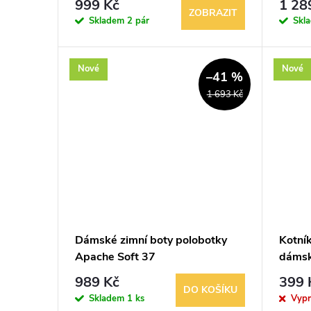
999 Kč
1 28
ZOBRAZIT
Skladem
2 pár
Skl
Nové
Nové
–41 %
1 693 Kč
Dámské zimní boty polobotky
Kotní
Apache Soft 37
dámsk
a 37
989 Kč
399 
DO KOŠÍKU
Skladem
1 ks
Vyp