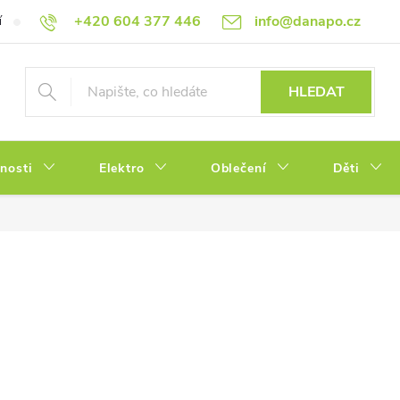
+420 604 377 446
info@danapo.cz
í
Hodnocení obchodu
Obchodní podmínky
Reklamace a výměn
HLEDAT
tnosti
Elektro
Oblečení
Děti