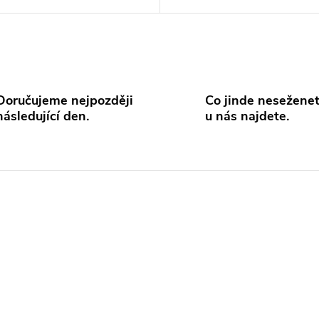
Doručujeme nejpozději
Co jinde neseženet
následující den.
u nás najdete.