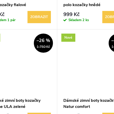
ozačky fialové
polo kozačky hnědé
Kč
999 Kč
ZOBRAZIT
ZOBR
adem
1 pár
Skladem
2 ks
Nové
–26 %
1 750 Kč
1
é zimní boty kozačky
Dámské zimní boty kozačk
e ULA zelené
Natur comfort