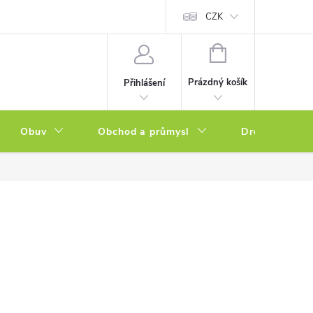
a zboží
Podmínky ochrany osobních údajů
CZK
Soubory cookies
N
NÁKUPNÍ
KOŠÍK
Prázdný košík
Přihlášení
Obuv
Obchod a průmysl
Drogerie