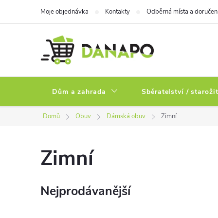
Přejít
Moje objednávka
Kontakty
Odběrná místa a doručen
na
obsah
Dům a zahrada
Sběratelství / staroži
Domů
Obuv
Dámská obuv
Zimní
Zimní
Nejprodávanější