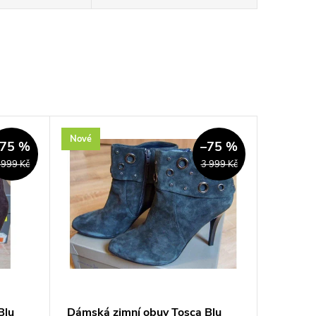
Nové
–75 %
–75 %
 999 Kč
3 999 Kč
Blu
Dámská zimní obuv Tosca Blu