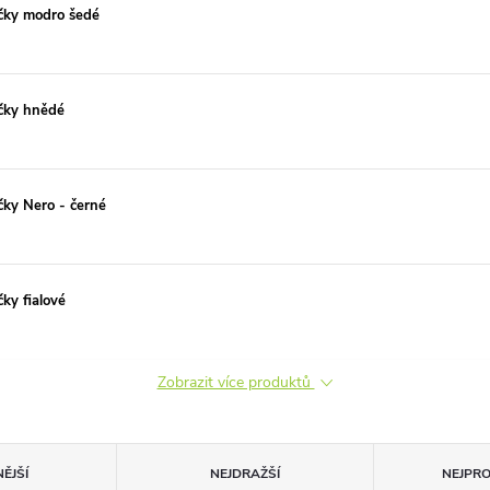
čky modro šedé
čky hnědé
čky Nero - černé
ky fialové
Zobrazit více produktů
ĚJŠÍ
NEJDRAŽŠÍ
NEJPR