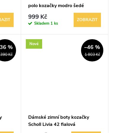
polo kozačky modro šedé
999 Kč
AZIT
ZOBRAZIT
Skladem
1 ks
Nové
–36 %
–46 %
 390 Kč
1 803 Kč
y
Dámské zimní boty kozačky
Scholl Livia 42 fialová