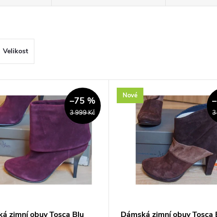
Velikost
Nové
–75 %
3 999 Kč
3
á zimní obuv Tosca Blu
Dámská zimní obuv Tosca 