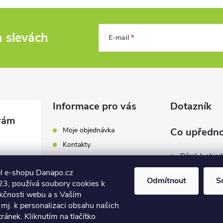
a slevách
E-mail
Informace pro vás
Dotazník
Moje objednávka
Co upředno
Kontakty
Dárek k obje
Odběrná místa a doručení
l e-shopu Danapo.cz
Hodnocení obchodu
Zákaznický se
Odmítnout
S
3, používá soubory cookies k
Obchodní podmínky
nkčnosti webu a s Vaším
Dopravu zda
.cz
Reklamace a výměna zboží
mj. k personalizaci obsahu našich
7 446
ánek. Kliknutím na tlačítko
Počet hlasů:
4
Podmínky ochrany osobních