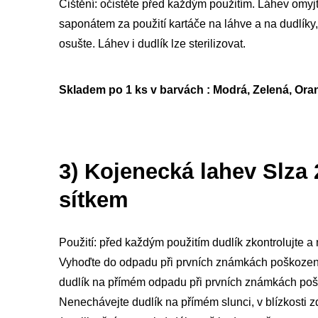
Čištění: očistěte před každým použitím. Láhev omy
saponátem za použití kartáče na láhve a na dudlíky
osušte. Láhev i dudlík lze sterilizovat.
Skladem po 1 ks v barvách : Modrá, Zelená, Or
3) Kojenecká lahev Slza
sítkem
Použití: před každým použitím dudlík zkontrolujte a
Vyhoďte do odpadu při prvních známkách poškozen
dudlík na přímém odpadu při prvních známkách poš
Nenechávejte dudlík na přímém slunci, v blízkosti z