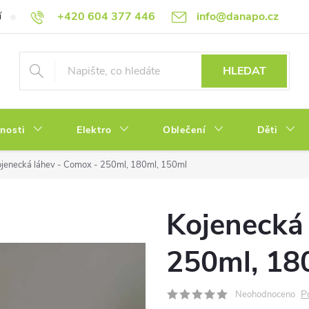
+420 604 377 446
info@danapo.cz
í
Hodnocení obchodu
Obchodní podmínky
Reklamace a výměn
HLEDAT
tnosti
Elektro
Oblečení
Děti
jenecká láhev - Comox - 250ml, 180ml, 150ml
Kojenecká 
250ml, 18
P
Neohodnoceno