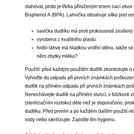
stahovat, proto je třeba přiloženým trnem sací otv
Bisphenol A (BPA). Lahvička obsahuje sítko pod sos
savička dudlíku má proti prokousnutí zesílený
vyrobena z kvalitního plastu
hrdlo láhve má hladkou vnitřní stěnu, takže se
něm zbytky mléka?
Použití: před každým použitím dudlík zkontrolujte a
Vyhoďte do odpadu při prvních známkách poškozen
dudlík na přímém odpadu při prvních známkách poš
Nenechávejte dudlík na přímém slunci, v blízkosti z
(sterilizačním roztoku) déle než je doporučeno, pro
dudlíku. Před prvním a po každém dalším použití vlo
vody nebo sterilizujte. Zajistíte tím hygienu.