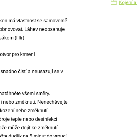
Kojení a
likon má vlastnost se samovolně
or obnovovat. Láhev neobsahuje
ákem (filtr)
 otvor pro krmení
 snadno čistí a neusazují se v
 natáhněte všemi směry.
í nebo změknutí. Nenechávejte
kození nebo změknutí.
droje teple nebo desinfekci
tože může dojít ke změknutí
žte dudlík na 5 minut do vroucí