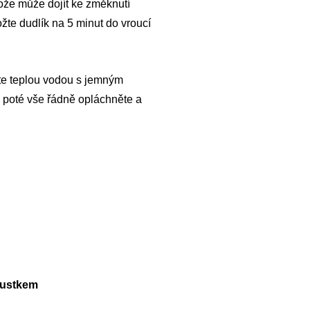
tože může dojít ke změknutí
žte dudlík na 5 minut do vroucí
jte teplou vodou s jemným
, poté vše řádně opláchněte a
áustkem