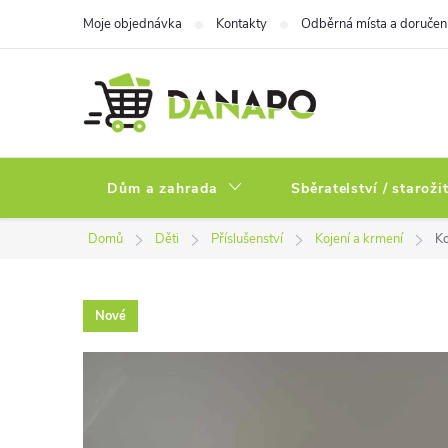
Přejít
Moje objednávka
Kontakty
Odběrná místa a doručen
na
obsah
Dům a zahrada
Sběratelství / staroži
Domů
Děti
Příslušenství
Kojení a krmení
Ko
Nové