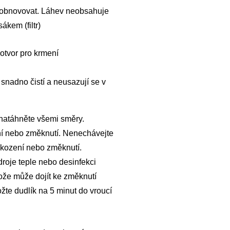
or obnovovat. Láhev neobsahuje
ákem (filtr)
 otvor pro krmení
 snadno čistí a neusazují se v
 natáhněte všemi směry.
í nebo změknutí. Nenechávejte
kození nebo změknutí.
droje teple nebo desinfekci
tože může dojít ke změknutí
žte dudlík na 5 minut do vroucí