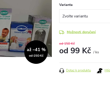
Varianta
Možnosti doručení
od 150 Kč
od
99 Kč
až –41 %
/ ks
od 150 Kč
Měrná
cena:
Dotaz k produktu
Hlí