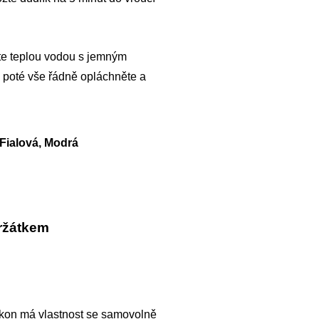
jte teplou vodou s jemným
, poté vše řádně opláchněte a
Fialová, Modrá
držátkem
likon má vlastnost se samovolně