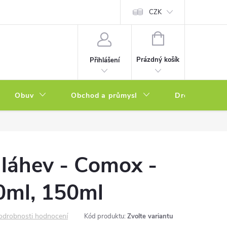
a zboží
Podmínky ochrany osobních údajů
CZK
Soubory cookies
N
NÁKUPNÍ
KOŠÍK
Prázdný košík
Přihlášení
Obuv
Obchod a průmysl
Drogerie
láhev - Comox -
0ml, 150ml
odrobnosti hodnocení
Kód produktu:
Zvolte variantu