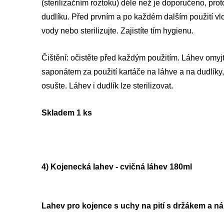
(sterilizačním roztoku) déle než je doporučeno, pro
dudlíku. Před prvním a po každém dalším použití vlo
vody nebo sterilizujte. Zajistíte tím hygienu.
Čištění: očistěte před každým použitím. Láhev omy
saponátem za použití kartáče na láhve a na dudlíky
osušte. Láhev i dudlík lze sterilizovat.
Skladem 1 ks
4) Kojenecká lahev - cvičná láhev 180ml
Lahev pro kojence s uchy na pití s držákem a n