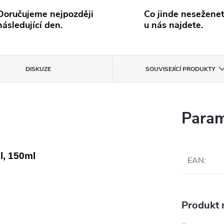
Doručujeme nejpozději
Co jinde neseženet
následující den.
u nás najdete.
DISKUZE
SOUVISEJÍCÍ PRODUKTY
Param
l, 150ml
EAN
:
Produkt n