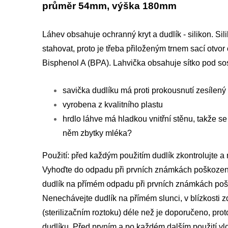
průměr 54mm, výška 180mm
Láhev obsahuje ochranný kryt a dudlík - silikon. Si
stahovat, proto je třeba přiloženým trnem sací otv
Bisphenol A (BPA). Lahvička obsahuje sítko pod sos
savička dudlíku má proti prokousnutí zesílený
vyrobena z kvalitního plastu
hrdlo láhve má hladkou vnitřní stěnu, takže se
něm zbytky mléka?
Použití: před každým použitím dudlík zkontrolujte a
Vyhoďte do odpadu při prvních známkách poškozen
dudlík na přímém odpadu při prvních známkách poš
Nenechávejte dudlík na přímém slunci, v blízkosti z
(sterilizačním roztoku) déle než je doporučeno, pro
dudlíku. Před prvním a po každém dalším použití vlo