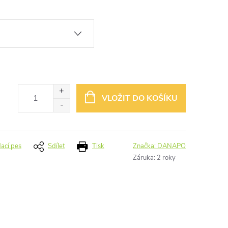
VLOŽIT DO KOŠÍKU
dací pes
Sdílet
Tisk
Značka:
DANAPO
Záruka
:
2 roky