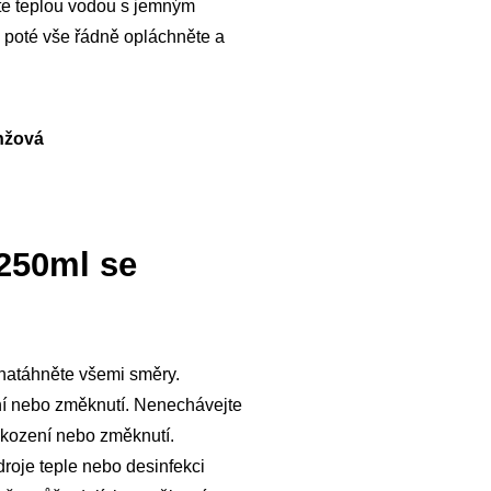
jte teplou vodou s jemným
, poté vše řádně opláchněte a
anžová
 250ml se
 natáhněte všemi směry.
í nebo změknutí. Nenechávejte
kození nebo změknutí.
droje teple nebo desinfekci