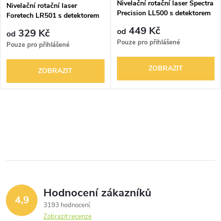
p
Nivelační rotační laser Spectra
Nivelační rotační laser
Precision LL500 s detektorem
p
Foretech LR501 s detektorem
r
449 Kč
od
329 Kč
od
r
Pouze pro přihlášené
Pouze pro přihlášené
o
o
ZOBRAZIT
ZOBRAZIT
d
d
u
O
u
k
v
k
t
l
t
á
ů
ů
Hodnocení zákazníků
d
4,9
3193 hodnocení
a
Zobrazit recenze