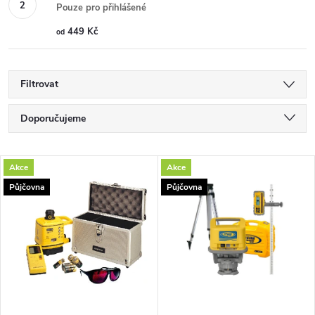
Pouze pro přihlášené
449 Kč
od
Filtrovat
Ř
Doporučujeme
a
Nejlevnější
V
Akce
Akce
Nejdražší
z
Půjčovna
Půjčovna
ý
Nejprodávanější
e
p
Abecedně
n
i
í
s