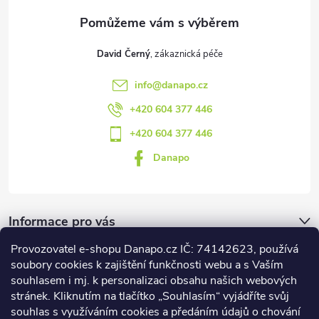
s
u
David Černý
info
@
danapo.cz
+420 604 377 446
+420 604 377 446
Danapo
Informace pro vás
Provozovatel e-shopu Danapo.cz IČ: 74142623, používá
Dotazník
soubory cookies k zajištění funkčnosti webu a s Vaším
souhlasem i mj. k personalizaci obsahu našich webových
stránek. Kliknutím na tlačítko „Souhlasím“ vyjádříte svůj
Co upřednosťnujete?
souhlas s využíváním cookies a předáním údajů o chování