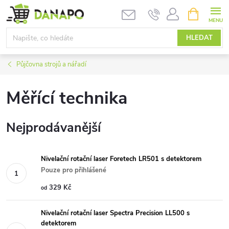
Přejít
NÁKUPNÍ
KOŠÍK
na
obsah
HLEDAT
Půjčovna strojů a nářadí
Měřící technika
Nejprodávanější
Nivelační rotační laser Foretech LR501 s detektorem
Pouze pro přihlášené
329 Kč
od
Nivelační rotační laser Spectra Precision LL500 s
detektorem