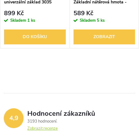
p
univerzální základ 3035
Základní nátěrová hmota -
p
vnější
r
899 Kč
589 Kč
r
Skladem
1 ks
Skladem
5 ks
o
o
DO KOŠÍKU
ZOBRAZIT
d
d
u
O
u
k
v
k
l
t
t
á
ů
ů
Hodnocení zákazníků
d
4,9
3193 hodnocení
a
Zobrazit recenze