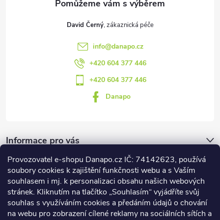
u
David Černý
info
@
danapo.cz
+420 604 377 446
+420 604 377 446
Danapo
Informace pro vás
Provozovatel e-shopu Danapo.cz IČ: 74142623, používá
Dotazník
soubory cookies k zajištění funkčnosti webu a s Vaším
souhlasem i mj. k personalizaci obsahu našich webových
stránek. Kliknutím na tlačítko „Souhlasím“ vyjádříte svůj
Co upřednosťnujete?
souhlas s využíváním cookies a předáním údajů o chování
na webu pro zobrazení cílené reklamy na sociálních sítích a
Počet hlasů:
437