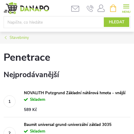
Přejít
NÁKUPNÍ
KOŠÍK
na
obsah
HLEDAT
Stavebniny
Penetrace
Nejprodávanější
NOVALITH Putzgrund Základní nátěrová hmota - vnější
Skladem
589 Kč
Baumit universal grund-univerzální základ 3035
Skladem