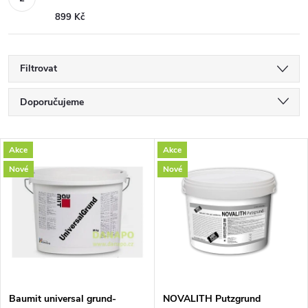
899 Kč
Filtrovat
Ř
Doporučujeme
a
Nejlevnější
V
Akce
Akce
Nejdražší
z
Nové
Nové
ý
Nejprodávanější
e
p
Abecedně
n
i
í
s
Baumit universal grund-
NOVALITH Putzgrund