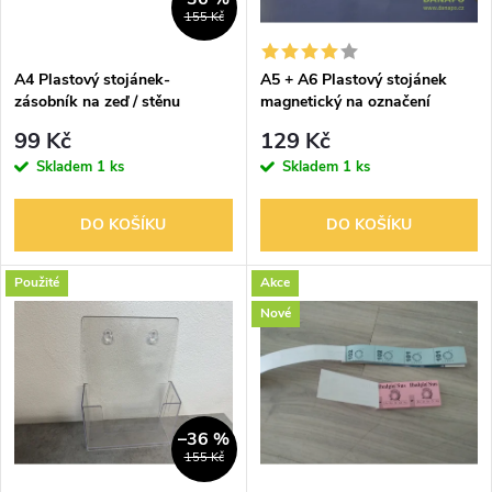
i
155 Kč
í
s
p
A4 Plastový stojánek-
A5 + A6 Plastový stojánek
zásobník na zeď / stěnu
magnetický na označení
p
r
99 Kč
129 Kč
r
Skladem
1 ks
Skladem
1 ks
o
o
DO KOŠÍKU
DO KOŠÍKU
d
d
Použité
Akce
u
Nové
u
k
k
t
t
–36 %
155 Kč
ů