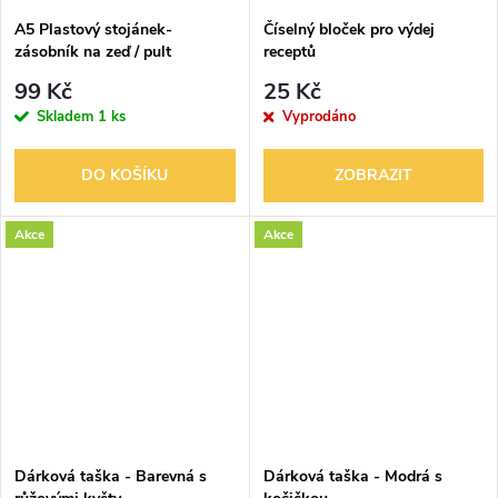
ů
A5 Plastový stojánek-
Číselný bloček pro výdej
zásobník na zeď / pult
receptů
99 Kč
25 Kč
Skladem
1 ks
Vyprodáno
DO KOŠÍKU
ZOBRAZIT
Akce
Akce
Dárková taška - Barevná s
Dárková taška - Modrá s