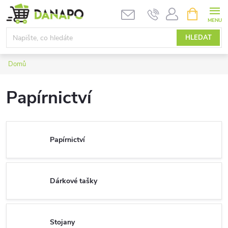
Přejít
NÁKUPNÍ
KOŠÍK
na
obsah
HLEDAT
Domů
Papírnictví
Papírnictví
Dárkové tašky
Stojany