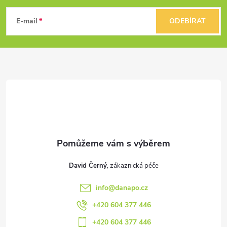
ý
á
E-mail
ODEBÍRAT
p
p
i
a
s
u
t
í
David Černý
info
@
danapo.cz
+420 604 377 446
+420 604 377 446