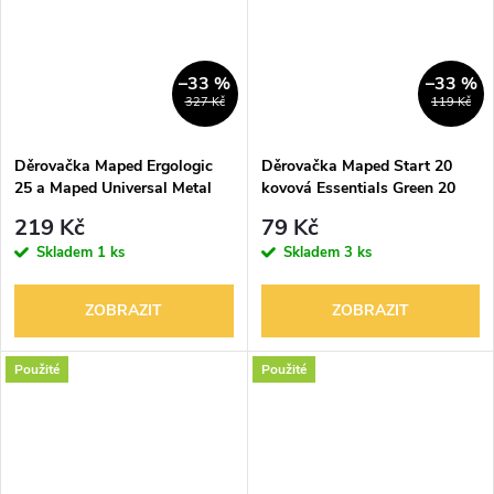
–33 %
–33 %
327 Kč
119 Kč
Děrovačka Maped Ergologic
Děrovačka Maped Start 20
25 a Maped Universal Metal
kovová Essentials Green 20
40
plast
219 Kč
79 Kč
Skladem
1 ks
Skladem
3 ks
ZOBRAZIT
ZOBRAZIT
Použité
Použité