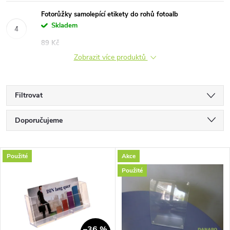
Fotorůžky samolepící etikety do rohů fotoalb
Skladem
89 Kč
Zobrazit více produktů
Filtrovat
Ř
Doporučujeme
a
Nejlevnější
V
Použité
Akce
Nejdražší
z
Použité
ý
Nejprodávanější
e
p
Abecedně
n
–36 %