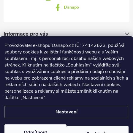
Danapo
Informace pro vás
Provozovatel e-shopu Danapo.cz IČ: 74142623, používá
Dotazník
soubory cookies k zajištění funkčnosti webu a s Vaším
souhlasem i mj. k personalizaci obsahu našich webových
stránek. Kliknutím na tlačítko „Souhlasím“ vyjádříte svůj
Co upřednosťnujete?
souhlas s využíváním cookies a předáním údajů o chování
na webu pro zobrazení cílené reklamy na sociálních sítích a
Počet hlasů:
437
reklamních sítích na dalších webech. Nastavení cookies,
Facebook
personalizace a reklamy si můžete změnit kliknutím na
tlačítko „Nastavení“.
Nastavení
Copyright 2026
DANAPO - David Černý
. Všechna práva vyhrazena.
Upravit nastavení cookies
Odmítnout