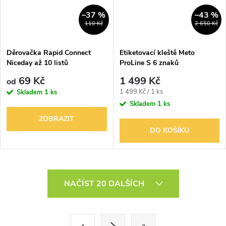
–37 %
–43 %
110 Kč
2 650 Kč
Děrovačka Rapid Connect
Etiketovací kleště Meto
Niceday až 10 listů
ProLine S 6 znaků
69 Kč
1 499 Kč
od
Měrná
1 499 Kč / 1 ks
Skladem
1 ks
cena:
Skladem
1 ks
ZOBRAZIT
DO KOŠÍKU
O
NAČÍST 20 DALŠÍCH
v
l
S