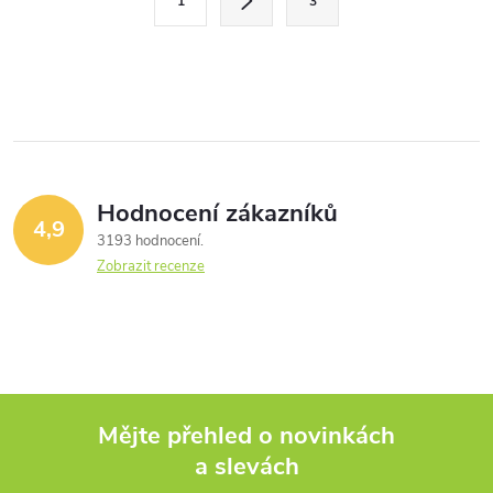
1
3
t
á
r
d
á
a
n
k
c
o
í
v
Hodnocení zákazníků
4,9
á
p
3193 hodnocení
n
Zobrazit recenze
r
í
v
k
y
Mějte přehled o novinkách
v
a slevách
Z