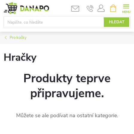
Přejít
NÁKUPNÍ
KOŠÍK
na
obsah
HLEDAT
Pro kočky
Hračky
Produkty teprve
připravujeme.
Můžete se ale podívat na ostatní kategorie.