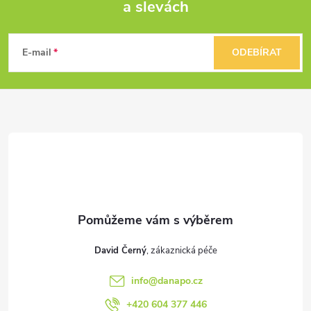
a slevách
Z
á
E-mail
ODEBÍRAT
p
a
t
í
David Černý
info
@
danapo.cz
+420 604 377 446