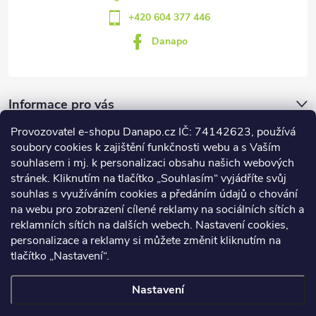
+420 604 377 446
Danapo
Informace pro vás
Provozovatel e-shopu Danapo.cz IČ: 74142623, používá
Dotazník
soubory cookies k zajištění funkčnosti webu a s Vaším
souhlasem i mj. k personalizaci obsahu našich webových
stránek. Kliknutím na tlačítko „Souhlasím“ vyjádříte svůj
Co upřednosťnujete?
souhlas s využíváním cookies a předáním údajů o chování
na webu pro zobrazení cílené reklamy na sociálních sítích a
Počet hlasů:
437
reklamních sítích na dalších webech. Nastavení cookies,
Facebook
personalizace a reklamy si můžete změnit kliknutím na
tlačítko „Nastavení“.
Nastavení
Copyright 2026
DANAPO - David Černý
. Všechna práva vyhrazena.