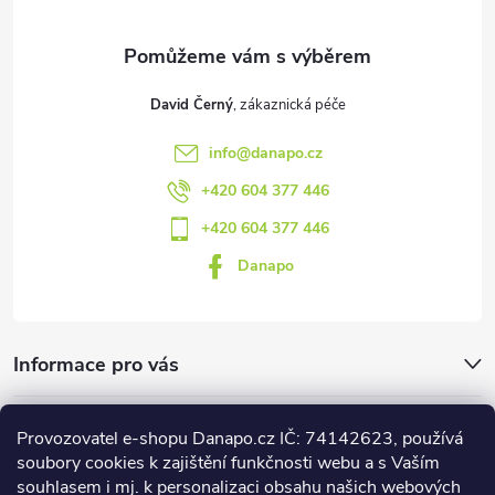
í
David Černý
info
@
danapo.cz
+420 604 377 446
+420 604 377 446
Danapo
Informace pro vás
Dotazník
Provozovatel e-shopu Danapo.cz IČ: 74142623, používá
soubory cookies k zajištění funkčnosti webu a s Vaším
Co upřednosťnujete?
souhlasem i mj. k personalizaci obsahu našich webových