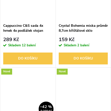
Cappuccino C&S sada 4x
Crystal Bohemia miska průměr
hrnek 4x podšálek stojan
8,7cm křišťálové sklo
moderní
289 Kč
159 Kč
Skladem
12 balení
Skladem
2 balení
DO KOŠÍKU
DO KOŠÍKU
Nové
Nové
–42 %
3 299 Kč