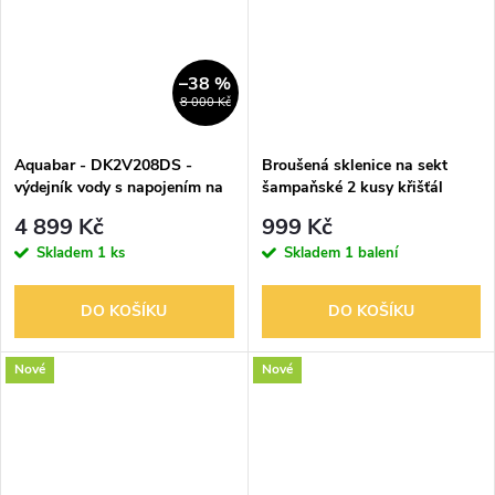
–38 %
8 000 Kč
Aquabar - DK2V208DS -
Broušená sklenice na sekt
výdejník vody s napojením na
šampaňské 2 kusy křišťál
řád
Bohemia Crystal
4 899 Kč
999 Kč
Skladem
1 ks
Skladem
1 balení
DO KOŠÍKU
DO KOŠÍKU
Nové
Nové