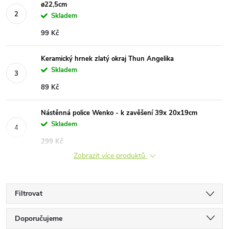
ø22,5cm
Skladem
99 Kč
Keramický hrnek zlatý okraj Thun Angelika
Skladem
89 Kč
Nástěnná police Wenko - k zavěšení 39x 20x19cm
Skladem
299 Kč
Zobrazit více produktů
Filtrovat
Ř
Doporučujeme