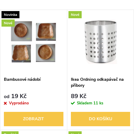
a
Nejlevnější
V
Novinka
Nové
Nejdražší
z
Nové
ý
Nejprodávanější
e
p
Abecedně
n
i
í
s
p
Bambusové nádobí
Ikea Ordning odkapávač na
příbory
p
r
19 Kč
89 Kč
od
r
Vyprodáno
Skladem
11 ks
o
o
ZOBRAZIT
DO KOŠÍKU
d