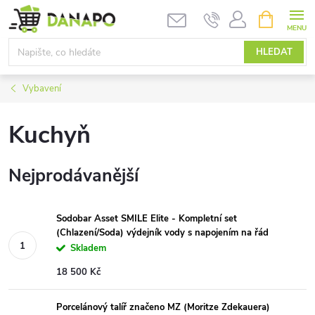
Přejít
NÁKUPNÍ
KOŠÍK
na
obsah
HLEDAT
Vybavení
Kuchyň
Nejprodávanější
Sodobar Asset SMILE Elite - Kompletní set
(Chlazení/Soda) výdejník vody s napojením na řád
Skladem
18 500 Kč
Porcelánový talíř značeno MZ (Moritze Zdekauera)