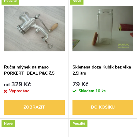
d
Použité
Nové
u
u
k
k
t
t
ů
ů
Ruční mlýnek na maso
Sklenena doza Kubik bez vika
PORKERT IDEAL P&C č.5
2.5litru
329 Kč
79 Kč
od
Vyprodáno
Skladem
10 ks
ZOBRAZIT
DO KOŠÍKU
Nové
Použité