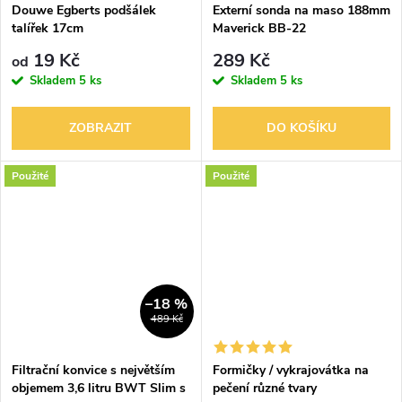
Douwe Egberts podšálek
Externí sonda na maso 188mm
talířek 17cm
Maverick BB-22
19 Kč
289 Kč
od
Skladem
5 ks
Skladem
5 ks
ZOBRAZIT
DO KOŠÍKU
Použité
Použité
–18 %
489 Kč
Filtrační konvice s největším
Formičky / vykrajovátka na
objemem 3,6 litru BWT Slim s
pečení různé tvary