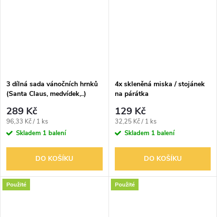
3 dílná sada vánočních hrnků
4x skleněná miska / stojánek
(Santa Claus, medvídek,..)
na párátka
289 Kč
129 Kč
Měrná
Měrná
96,33 Kč / 1 ks
32,25 Kč / 1 ks
cena:
cena:
Skladem
1 balení
Skladem
1 balení
DO KOŠÍKU
DO KOŠÍKU
Použité
Použité