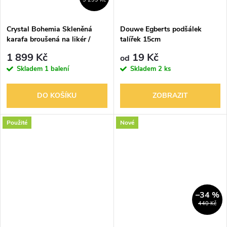
Crystal Bohemia Skleněná
Douwe Egberts podšálek
karafa broušená na likér /
talířek 15cm
koňak
1 899 Kč
19 Kč
od
Skladem
1 balení
Skladem
2 ks
DO KOŠÍKU
ZOBRAZIT
Použité
Nové
–34 %
440 Kč