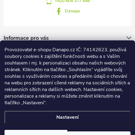
+420 604 377 446
Danapo
Informace pro vás
Provozovatel e-shopu Danapo.cz IČ: 74142623, používá
Dotazník
soubory cookies k zajištění funkčnosti webu a s Vaším
souhlasem i mj. k personalizaci obsahu našich webových
stránek. Kliknutím na tlačítko „Souhlasím“ vyjádříte svůj
Co upřednosťnujete?
souhlas s využíváním cookies a předáním údajů o chování
na webu pro zobrazení cílené reklamy na sociálních sítích a
Počet hlasů:
437
reklamních sítích na dalších webech. Nastavení cookies,
Facebook
personalizace a reklamy si můžete změnit kliknutím na
tlačítko „Nastavení“.
Nastavení
Copyright 2026
DANAPO - David Černý
. Všechna práva vyhrazena.
Upravit nastavení cookies