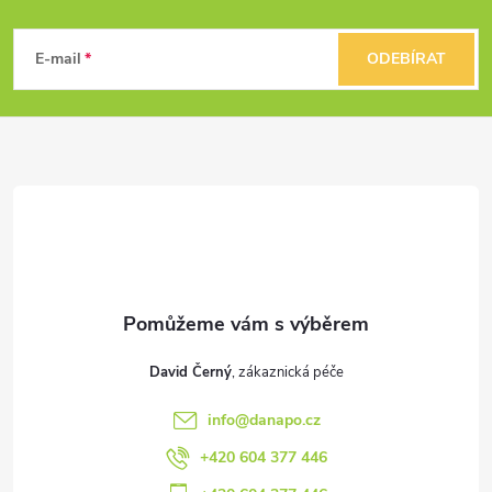
Z
á
E-mail
ODEBÍRAT
p
a
t
í
David Černý
info
@
danapo.cz
+420 604 377 446