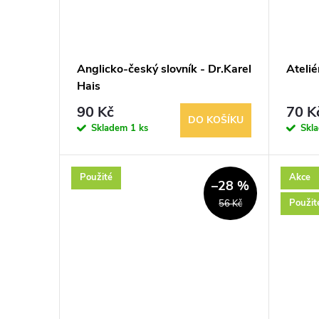
Anglicko-český slovník - Dr.Karel
Atelié
Hais
90 Kč
70 K
DO KOŠÍKU
Skladem
1 ks
Skl
Použité
Akce
–28 %
Použit
56 Kč