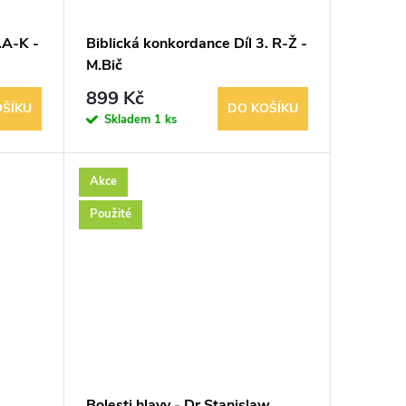
.A-K -
Biblická konkordance Díl 3. R-Ž -
M.Bič
899 Kč
OŠÍKU
DO KOŠÍKU
Skladem
1 ks
Akce
Použité
Bolesti hlavy - Dr.Stanislaw