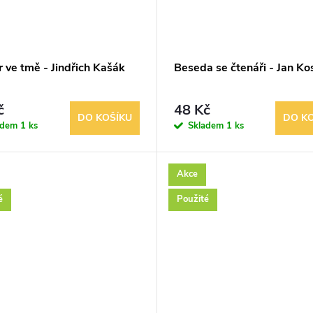
r ve tmě - Jindřich Kašák
Beseda se čtenáři - Jan Ko
č
48 Kč
DO KOŠÍKU
DO K
adem
1 ks
Skladem
1 ks
Akce
é
Použité