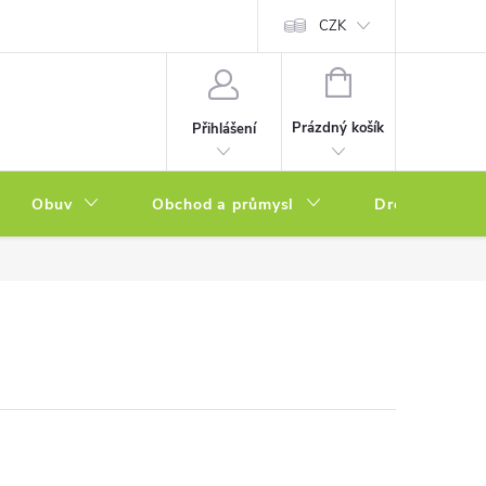
a zboží
Podmínky ochrany osobních údajů
CZK
Soubory cookies
N
NÁKUPNÍ
KOŠÍK
Prázdný košík
Přihlášení
Obuv
Obchod a průmysl
Drogerie