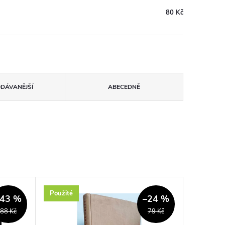
80 Kč
ODÁVANĚJŠÍ
ABECEDNĚ
Použité
–43 %
–24 %
88 Kč
79 Kč