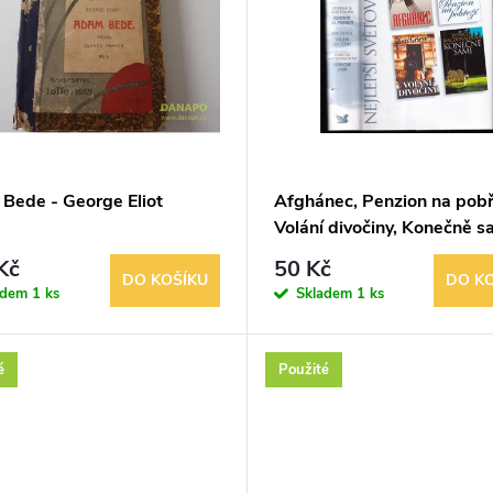
Bede - George Eliot
Afghánec, Penzion na pobř
Volání divočiny, Konečně s
Frederick Forsyth, Patricia
Kč
50 Kč
MacDonaldová, Stephanie
DO KOŠÍKU
DO K
adem
1 ks
Skladem
1 ks
Gertlerová, Guy Grieve
é
Použité