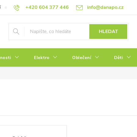
+420 604 377 446
info@danapo.cz
í
Hodnocení obchodu
Obchodní podmínky
Reklamace a výměn
HLEDAT
tnosti
Elektro
Oblečení
Děti