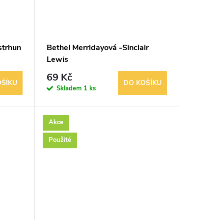
strhun
Bethel Merridayová -Sinclair
Lewis
69 Kč
OŠÍKU
DO KOŠÍKU
Skladem
1 ks
Akce
Použité