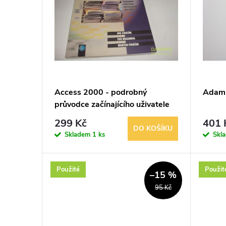
p
p
r
i
o
s
d
p
Access 2000 - podrobný
Adam 
u
průvodce začínajícího uživatele
r
299 Kč
401 
k
DO KOŠÍKU
o
Skladem
1 ks
Skl
t
d
Použité
Použit
–15 %
ů
u
95 Kč
k