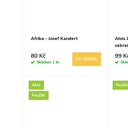
t
ů
Afrika - Josef Kandert
Alois
sebra
80 Kč
99 K
DO KOŠÍKU
Skladem
1 ks
Skl
Akce
Použit
Použité