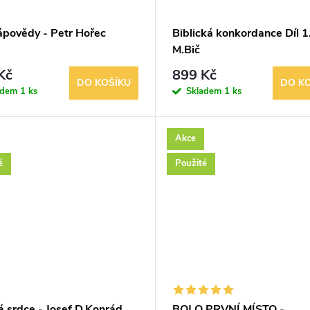
ápovědy - Petr Hořec
Biblická konkordance Díl 1
M.Bič
Kč
899 Kč
DO KOŠÍKU
DO K
adem
1 ks
Skladem
1 ks
Akce
é
Použité
á srdce - Josef D.Konrád
BOJ O PRVNÍ MÍSTO -