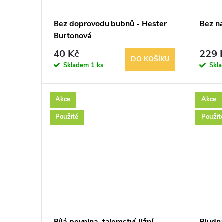
Bez doprovodu bubnů - Hester
Bez n
Burtonová
40 Kč
229 
DO KOŠÍKU
Skladem
1 ks
Skl
Akce
Akce
Použité
Použit
Bílá pevnina, tajemství Jižní
Bludn