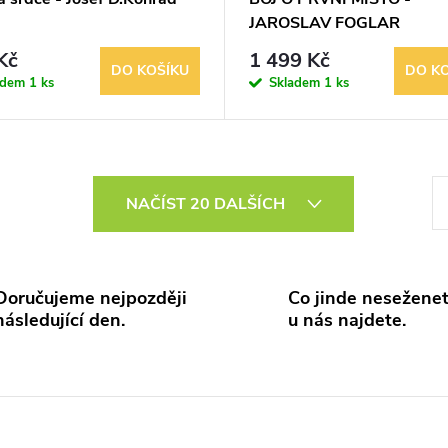
JAROSLAV FOGLAR
Kč
1 499 Kč
DO KOŠÍKU
DO K
adem
1 ks
Skladem
1 ks
S
NAČÍST 20 DALŠÍCH
t
r
á
Doručujeme nejpozději
Co jinde neseženet
n
následující den.
u nás najdete.
k
o
v
á