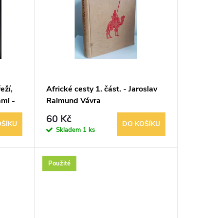
eží,
Africké cesty 1. část. - Jaroslav
ami -
Raimund Vávra
60 Kč
OŠÍKU
DO KOŠÍKU
Skladem
1 ks
Použité