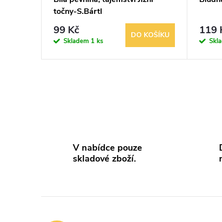
točny-S.Bártl
99 Kč
119 
DO KOŠÍKU
Skladem
1 ks
Skl
O
v
l
V nabídce pouze
á
skladové zboží.
d
a
c