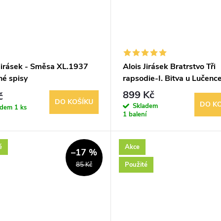
 Jirásek - Směsa XL.1937
Alois Jirásek Bratrstvo Tři
né spisy
rapsodie-I. Bitva u Lučence,
Mária, III. Žebráci
899 Kč
č
DO KOŠÍKU
DO K
Skladem
adem
1 ks
1 balení
é
Akce
–17 %
Použité
85 Kč