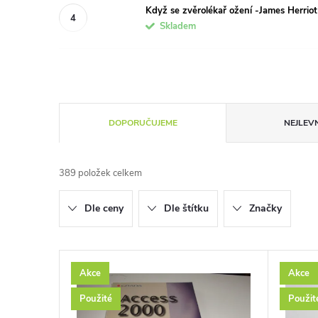
Když se zvěrolékař ožení -James Herriot
Skladem
Ř
DOPORUČUJEME
NEJLEVN
a
389
položek celkem
z
Dle ceny
Dle štítku
Značky
e
n
V
Akce
Akce
í
ý
Použité
Použit