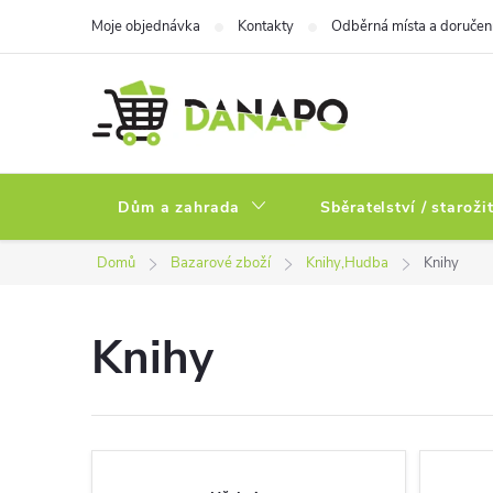
Přejít
Moje objednávka
Kontakty
Odběrná místa a doručen
na
obsah
Dům a zahrada
Sběratelství / staroži
Domů
Bazarové zboží
Knihy,Hudba
Knihy
Knihy