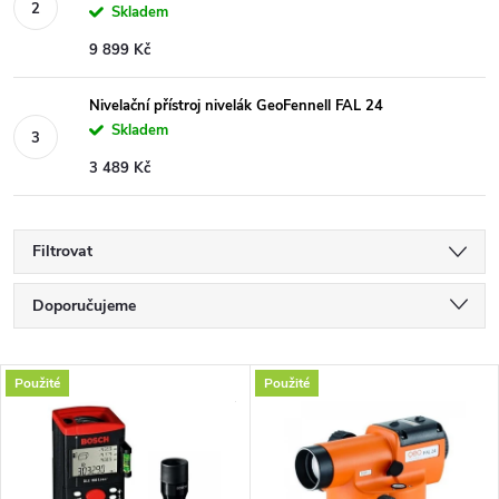
Skladem
9 899 Kč
Nivelační přístroj nivelák GeoFennell FAL 24
Skladem
3 489 Kč
Filtrovat
Ř
Doporučujeme
a
Nejlevnější
V
Použité
Použité
Nejdražší
z
ý
Nejprodávanější
e
Abecedně