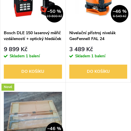
p
n
i
–50 %
–46 %
19 800 Kč
6 549 Kč
í
s
p
Bosch DLE 150 laserový měřič
Nivelační přístroj nivelák
vzdáleností + optický hledáček
GeoFennell FAL 24
p
Z04
r
9 899 Kč
3 489 Kč
r
Skladem
1 balení
Skladem
1 balení
o
o
DO KOŠÍKU
DO KOŠÍKU
d
d
Nové
u
u
k
k
t
–46 %