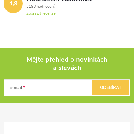
d
4,9
3193 hodnocení
a
Zobrazit recenze
c
í
p
Mějte přehled o novinkách
r
a slevách
Z
v
k
á
E-mail
ODEBÍRAT
y
p
v
a
ý
t
p