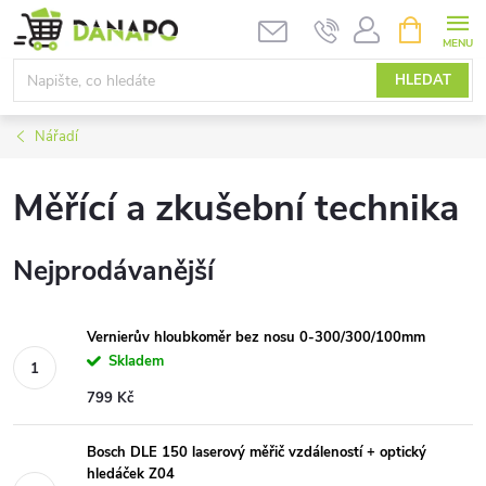
Přejít
NÁKUPNÍ
KOŠÍK
na
obsah
HLEDAT
Nářadí
Měřící a zkušební technika
Nejprodávanější
Vernierův hloubkoměr bez nosu 0-300/300/100mm
Skladem
799 Kč
Bosch DLE 150 laserový měřič vzdáleností + optický
hledáček Z04