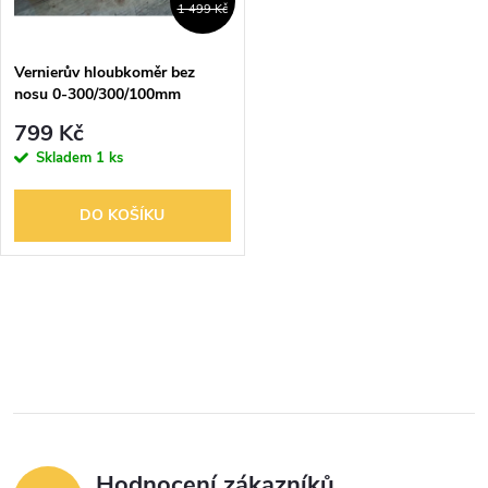
t
1 499 Kč
ů
ů
Vernierův hloubkoměr bez
nosu 0-300/300/100mm
799 Kč
Skladem
1 ks
DO KOŠÍKU
O
v
l
á
Hodnocení zákazníků