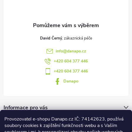
i
í
s
u
David Černý
info
@
danapo.cz
+420 604 377 446
+420 604 377 446
Danapo
Informace pro vás
Provozovatel e-shopu Danapo.cz IČ: 74142623, používá
Dotazník
soubory cookies k zajištění funkčnosti webu a s Vaším