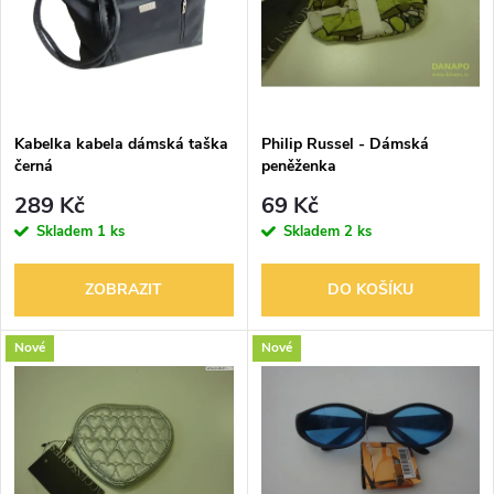
p
Abecedně
n
i
í
s
p
Kabelka kabela dámská taška
Philip Russel - Dámská
černá
peněženka
p
r
289 Kč
69 Kč
r
Skladem
1 ks
Skladem
2 ks
o
o
ZOBRAZIT
DO KOŠÍKU
d
d
Nové
Nové
u
u
k
k
t