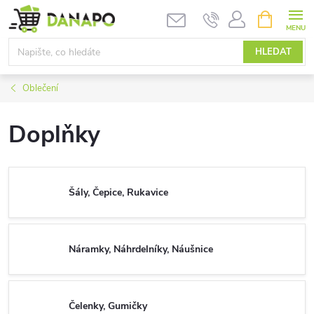
Přejít
NÁKUPNÍ
KOŠÍK
na
obsah
HLEDAT
Oblečení
Doplňky
Šály, Čepice, Rukavice
Náramky, Náhrdelníky, Náušnice
Čelenky, Gumičky