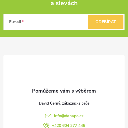
v
a slevách
Z
ý
á
E-mail
ODEBÍRAT
p
p
i
a
s
u
t
í
David Černý
info
@
danapo.cz
+420 604 377 446