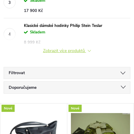
Skladem
17 900 Kč
Klasické dámské hodinky Philip Stein Teslar
Skladem
8 999 Kč
Zobrazit více produktů
Filtrovat
Ř
Doporučujeme
a
Nejlevnější
V
Nové
Nové
Nejdražší
z
ý
Nejprodávanější
e