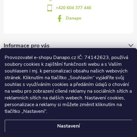
+420 604 377 446
Danapo
Informace pro vás
Provozovatel e-shopu Danapo.cz IČ: 74142623, používá
Dotazník
soubory cookies k zajištění funkčnosti webu a s Vaším
souhlasem i mj. k personalizaci obsahu našich webových
stránek. Kliknutím na tlačítko „Souhlasím“ vyjádříte svůj
Co upřednosťnujete?
souhlas s využíváním cookies a předáním údajů o chování
na webu pro zobrazení cílené reklamy na sociálních sítích a
Počet hlasů:
437
reklamních sítích na dalších webech. Nastavení cookies,
Facebook
personalizace a reklamy si můžete změnit kliknutím na
tlačítko „Nastavení“.
Nastavení
Copyright 2026
DANAPO - David Černý
. Všechna práva vyhrazena.