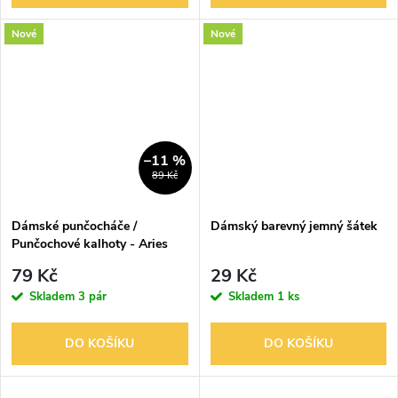
Nové
Nové
–11 %
89 Kč
Dámské punčocháče /
Dámský barevný jemný šátek
Punčochové kalhoty - Aries
Mondy Star 40 den zelené
79 Kč
29 Kč
Skladem
3 pár
Skladem
1 ks
DO KOŠÍKU
DO KOŠÍKU