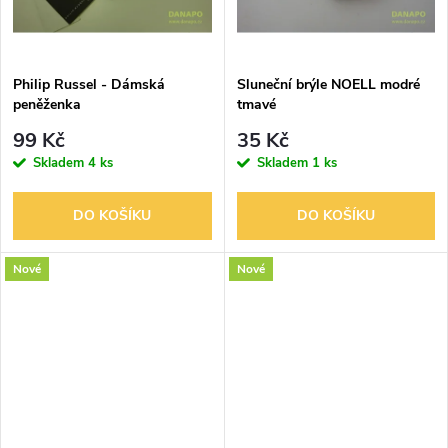
t
ů
ů
Philip Russel - Dámská
Sluneční brýle NOELL modré
peněženka
tmavé
99 Kč
35 Kč
Skladem
4 ks
Skladem
1 ks
DO KOŠÍKU
DO KOŠÍKU
Nové
Nové