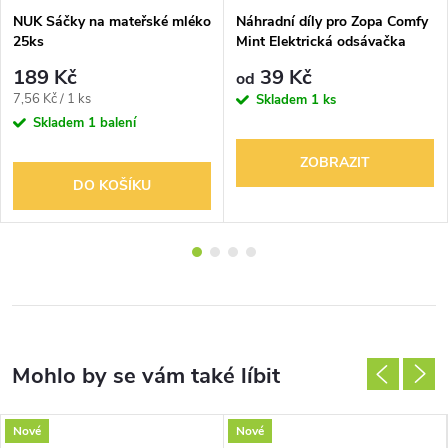
NUK Sáčky na mateřské mléko
Náhradní díly pro Zopa Comfy
25ks
Mint Elektrická odsávačka
mateřského mléka
189 Kč
39 Kč
od
Měrná
7,56 Kč / 1 ks
Skladem
1 ks
cena:
Skladem
1 balení
ZOBRAZIT
DO KOŠÍKU
Nové
Nové