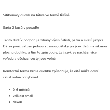
Silikonový dudlík na láhve ve formě třešně
Sada 2 kusů v pouzdře
Tento dudlík podporuje zdravý vývin čelisti, patra a svalů jazyka.
Dá se používat jen jednou stranou, dětský jazýček tlačí na šikmou
plochu dudlíku, a tím to způsobuje, že jazyk se nachází více
vpředu a dýchací cesty jsou volné.
Komfortní forma hrdla dudlíku způsobuje, že dítě může dolní
čelist volně pohybovat.
0-6 měsíců
velikost small
silikon