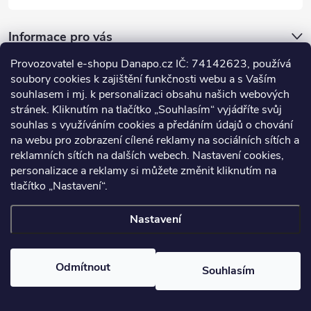
Informace pro vás
Provozovatel e-shopu Danapo.cz IČ: 74142623, používá
Dotazník
soubory cookies k zajištění funkčnosti webu a s Vaším
souhlasem i mj. k personalizaci obsahu našich webových
stránek. Kliknutím na tlačítko „Souhlasím“ vyjádříte svůj
Co upřednosťnujete?
souhlas s využíváním cookies a předáním údajů o chování
na webu pro zobrazení cílené reklamy na sociálních sítích a
Počet hlasů:
437
reklamních sítích na dalších webech. Nastavení cookies,
Facebook
personalizace a reklamy si můžete změnit kliknutím na
tlačítko „Nastavení“.
Nastavení
Copyright 2026
DANAPO - David Černý
. Všechna práva vyhrazena.
Upravit nastavení cookies
Odmítnout
Souhlasím
Vytvořil Shoptet