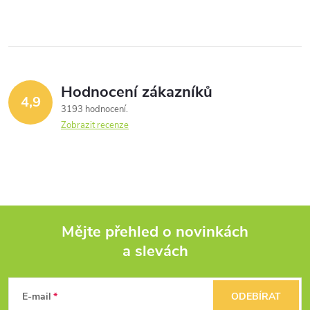
Hodnocení zákazníků
4,9
3193 hodnocení
Zobrazit recenze
Mějte přehled o novinkách
a slevách
Z
á
E-mail
ODEBÍRAT