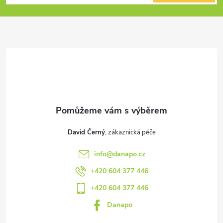
p
a
t
í
David Černý
info
@
danapo.cz
+420 604 377 446
+420 604 377 446
Danapo