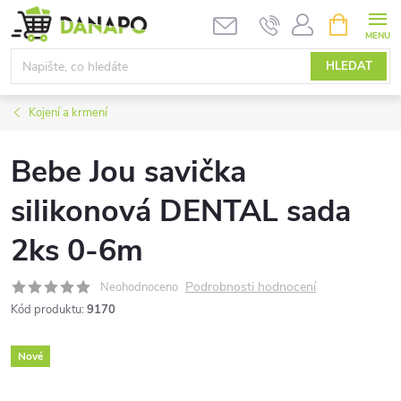
Přejít
NÁKUPNÍ
KOŠÍK
na
obsah
HLEDAT
Kojení a krmení
Bebe Jou savička
silikonová DENTAL sada
2ks 0-6m
Podrobnosti hodnocení
Neohodnoceno
Kód produktu:
9170
Nové