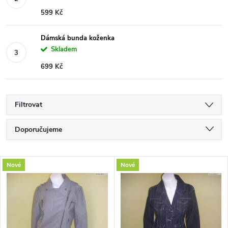
599 Kč
Dámská bunda koženka
Skladem
699 Kč
Filtrovat
Ř
Doporučujeme
a
Nejlevnější
V
Nové
Nové
Nejdražší
z
ý
Nejprodávanější
e
p
Abecedně