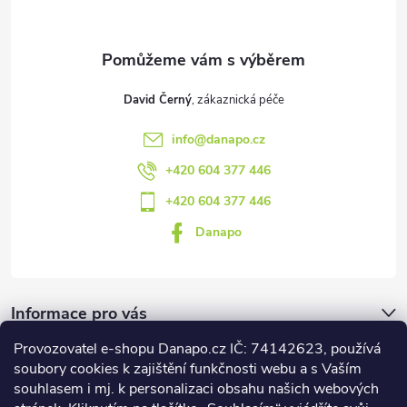
i
í
s
u
David Černý
info
@
danapo.cz
+420 604 377 446
+420 604 377 446
Danapo
Informace pro vás
Provozovatel e-shopu Danapo.cz IČ: 74142623, používá
Dotazník
soubory cookies k zajištění funkčnosti webu a s Vaším
souhlasem i mj. k personalizaci obsahu našich webových