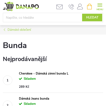
Přejít
NÁKUPNÍ
KOŠÍK
na
obsah
HLEDAT
Dámské oblečení
Bunda
Nejprodávanější
Cherokee - Dámská zimní bunda L
Skladem
289 Kč
Dámská Jeans bunda
Skladem