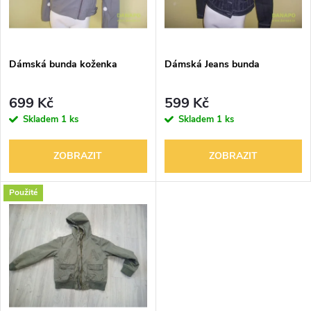
n
i
í
s
p
Dámská bunda koženka
Dámská Jeans bunda
p
r
699 Kč
599 Kč
r
Skladem
1 ks
Skladem
1 ks
o
o
ZOBRAZIT
ZOBRAZIT
d
d
Použité
u
u
k
k
t
t