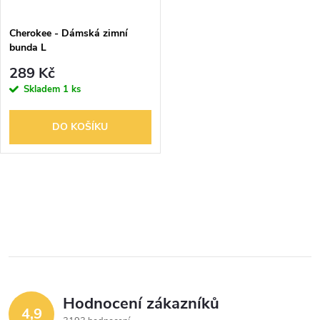
ů
ů
Cherokee - Dámská zimní
bunda L
289 Kč
Skladem
1 ks
DO KOŠÍKU
O
v
l
á
Hodnocení zákazníků
d
4,9