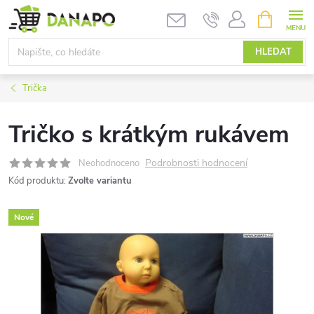
Přejít
NÁKUPNÍ
KOŠÍK
na
obsah
HLEDAT
Trička
Tričko s krátkým rukávem
Podrobnosti hodnocení
Neohodnoceno
Kód produktu:
Zvolte variantu
Nové