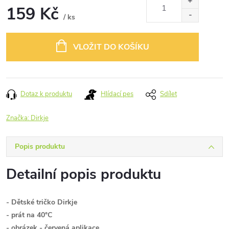
159 Kč
/ ks
Měrná
cena:
VLOŽIT DO KOŠÍKU
Dotaz k produktu
Hlídací pes
Sdílet
Značka:
Dirkje
Popis produktu
Detailní popis produktu
- Dětsk
é tričko Dirkje
- prát na 40°C
- obrázek - červená aplikace