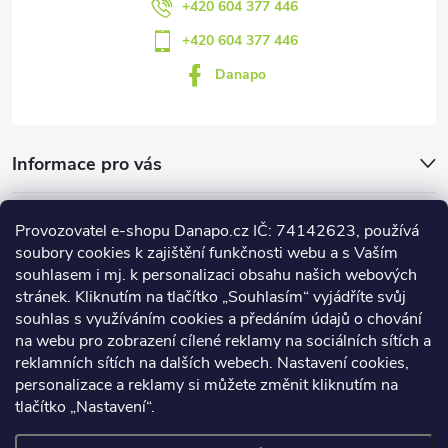
+420 604 377 446
+420 604 377 446
Danapo
Informace pro vás
Dotazník
Provozovatel e-shopu Danapo.cz IČ: 74142623, používá
soubory cookies k zajištění funkčnosti webu a s Vaším
Co upřednosťnujete?
souhlasem i mj. k personalizaci obsahu našich webových
stránek. Kliknutím na tlačítko „Souhlasím“ vyjádříte svůj
Počet hlasů:
437
souhlas s využíváním cookies a předáním údajů o chování
na webu pro zobrazení cílené reklamy na sociálních sítích a
Facebook
reklamních sítích na dalších webech. Nastavení cookies,
personalizace a reklamy si můžete změnit kliknutím na
tlačítko „Nastavení“.
DANAPO - David Černý