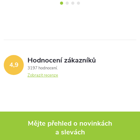
Hodnocení zákazníků
4,9
3197 hodnocení
Zobrazit recenze
Mějte přehled o novinkách
a slevách
Z