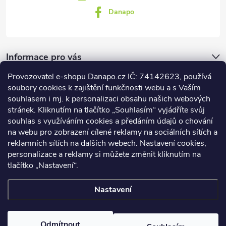
Danapo
Informace pro vás
Provozovatel e-shopu Danapo.cz IČ: 74142623, používá
Dotazník
soubory cookies k zajištění funkčnosti webu a s Vaším
souhlasem i mj. k personalizaci obsahu našich webových
stránek. Kliknutím na tlačítko „Souhlasím“ vyjádříte svůj
Co upřednosťnujete?
souhlas s využíváním cookies a předáním údajů o chování
na webu pro zobrazení cílené reklamy na sociálních sítích a
Počet hlasů:
437
reklamních sítích na dalších webech. Nastavení cookies,
Facebook
personalizace a reklamy si můžete změnit kliknutím na
tlačítko „Nastavení“.
Nastavení
Copyright 2026
DANAPO - David Černý
. Všechna práva vyhrazena.
Upravit nastavení cookies
Odmítnout