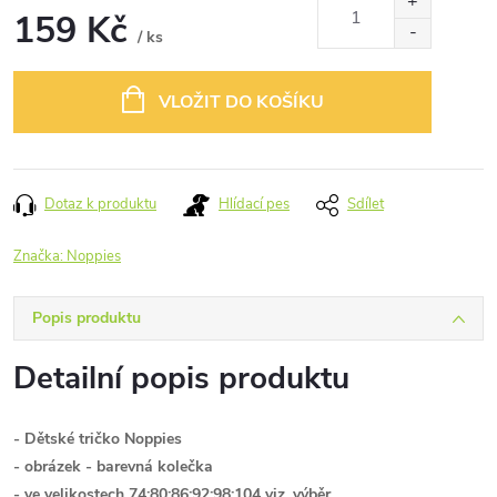
159 Kč
/ ks
Měrná
cena:
VLOŽIT DO KOŠÍKU
Dotaz k produktu
Hlídací pes
Sdílet
Značka:
Noppies
Popis produktu
Detailní popis produktu
- Dětské tričko
Noppies
- obrázek - barevná kolečka
- ve velikostech 74;80;86;92;98;104 viz. výběr