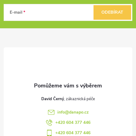
á
E-mail
ODEBÍRAT
p
a
t
í
David Černý
info
@
danapo.cz
+420 604 377 446
+420 604 377 446