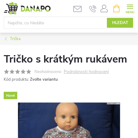
Přejít
NÁKUPNÍ
KOŠÍK
na
obsah
HLEDAT
Trička
Tričko s krátkým rukávem
Podrobnosti hodnocení
Neohodnoceno
Kód produktu:
Zvolte variantu
Nové