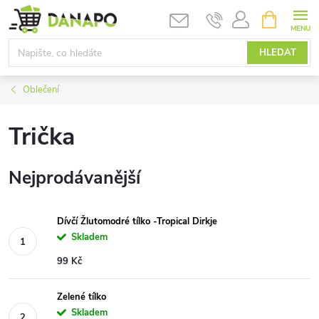
Přejít
NÁKUPNÍ
KOŠÍK
na
obsah
HLEDAT
Oblečení
Trička
Nejprodávanější
Dívčí Žlutomodré tílko -Tropical Dirkje
Skladem
99 Kč
Zelené tílko
Skladem