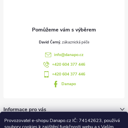
t
p
i
í
s
u
David Černý
info
@
danapo.cz
+420 604 377 446
+420 604 377 446
Danapo
Informace pro vás
Provozovatel e-shopu Danapo.cz IČ: 74142623, používá
Dotazník
soubory cookies k zajištění funkčnosti webu a s Vaším