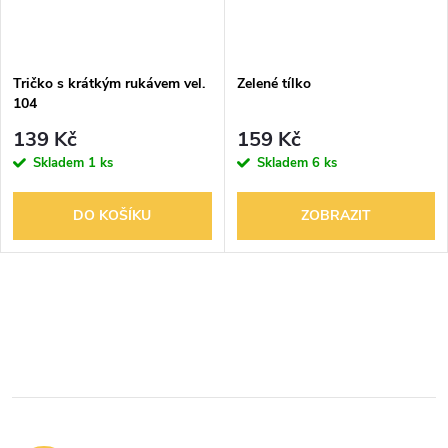
Tričko s krátkým rukávem vel.
Zelené tílko
104
139 Kč
159 Kč
Skladem
1 ks
Skladem
6 ks
DO KOŠÍKU
ZOBRAZIT
O
v
l
á