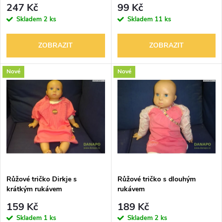
r
247 Kč
99 Kč
r
Skladem
2 ks
Skladem
11 ks
o
o
ZOBRAZIT
ZOBRAZIT
d
d
Nové
Nové
u
u
k
k
t
t
ů
ů
Růžové tričko Dirkje s
Růžové tričko s dlouhým
krátkým rukávem
rukávem
159 Kč
189 Kč
Skladem
1 ks
Skladem
2 ks