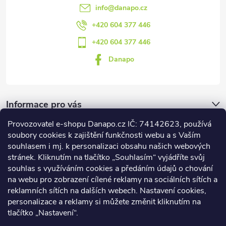
info
@
danapo.cz
+420 604 377 446
+420 604 377 446
Danapo
Informace pro vás
Provozovatel e-shopu Danapo.cz IČ: 74142623, používá
Dotazník
soubory cookies k zajištění funkčnosti webu a s Vaším
souhlasem i mj. k personalizaci obsahu našich webových
stránek. Kliknutím na tlačítko „Souhlasím“ vyjádříte svůj
Co upřednosťnujete?
souhlas s využíváním cookies a předáním údajů o chování
na webu pro zobrazení cílené reklamy na sociálních sítích a
Počet hlasů:
437
reklamních sítích na dalších webech. Nastavení cookies,
Facebook
personalizace a reklamy si můžete změnit kliknutím na
tlačítko „Nastavení“.