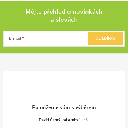
Mějte přehled o novinkách
a slevách
Z
á
E-mail
ODEBÍRAT
p
a
t
í
David Černý