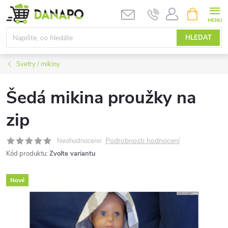
Přejít
NÁKUPNÍ
KOŠÍK
na
obsah
HLEDAT
Svetry / mikiny
Šedá mikina proužky na
zip
Podrobnosti hodnocení
Neohodnoceno
Kód produktu:
Zvolte variantu
Nové