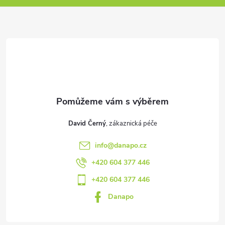
p
a
t
í
David Černý
info
@
danapo.cz
+420 604 377 446
+420 604 377 446
Danapo