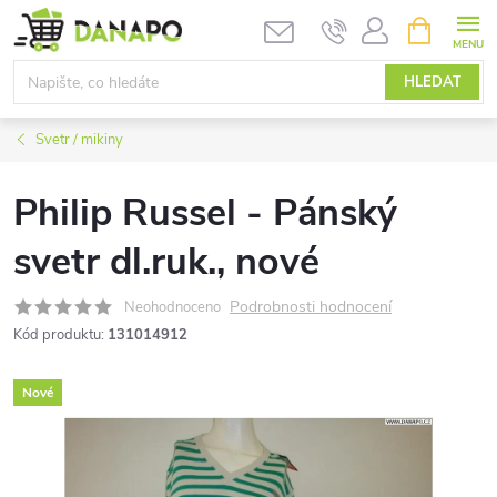
Přejít
NÁKUPNÍ
KOŠÍK
na
obsah
HLEDAT
Svetr / mikiny
Philip Russel - Pánský
svetr dl.ruk., nové
Podrobnosti hodnocení
Neohodnoceno
Kód produktu:
131014912
Nové