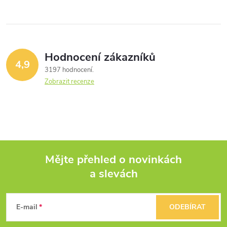
Hodnocení zákazníků
4,9
3197 hodnocení
Zobrazit recenze
Mějte přehled o novinkách
a slevách
Z
á
E-mail
ODEBÍRAT