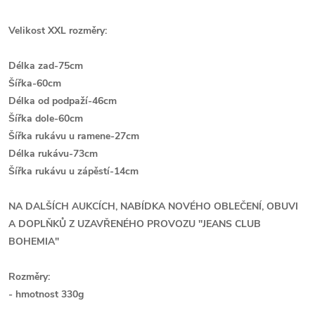
Velikost XXL rozměry:
Délka zad-75cm
Šířka-60cm
Délka od podpaží-46cm
Šířka dole-60cm
Šířka rukávu u ramene-27cm
Délka rukávu-73cm
Š
ířka rukávu u zápěstí-14cm
NA DALŠÍCH AUKCÍCH, NABÍDKA NOVÉHO OBLEČENÍ, OBUVI
A DOPLŇKŮ Z UZAVŘENÉHO PROVOZU ''JEANS CLUB
BOHEMIA"
Rozměry:
- hmotnost 330g