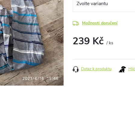
Možnosti doručení
239 Kč
/ ks
Měrná
cena:
Dotaz k produktu
Hlí