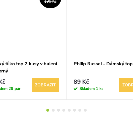
199 Kč
 tílko top 2 kusy v balení
Philip Russel - Dámský top
černý
Kč
89 Kč
ZOBRAZIT
ZOBR
adem
29 pár
Skladem
1 ks