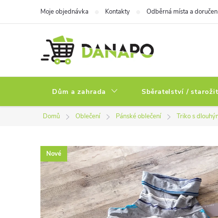
Přejít
Moje objednávka
Kontakty
Odběrná místa a doručen
na
obsah
Dům a zahrada
Sběratelství / staroži
Domů
Oblečení
Pánské oblečení
Triko s dlouh
Nové