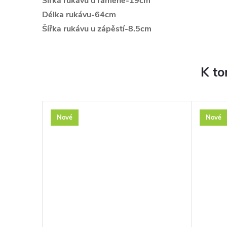
Šířka rukávu u ramene-19cm
Délka rukávu-64cm
Š
ířka rukávu u zápěstí-8.5cm
K to
Nové
Nové