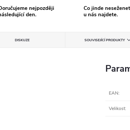
Doručujeme nejpozději
Co jinde neseženet
následující den.
u nás najdete.
DISKUZE
SOUVISEJÍCÍ PRODUKTY
Param
EAN
:
Velikost
: