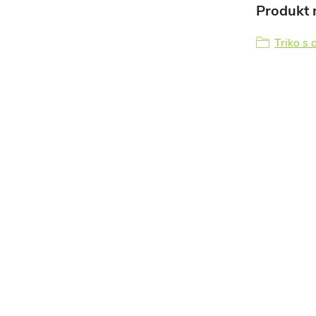
Produkt n
Triko s