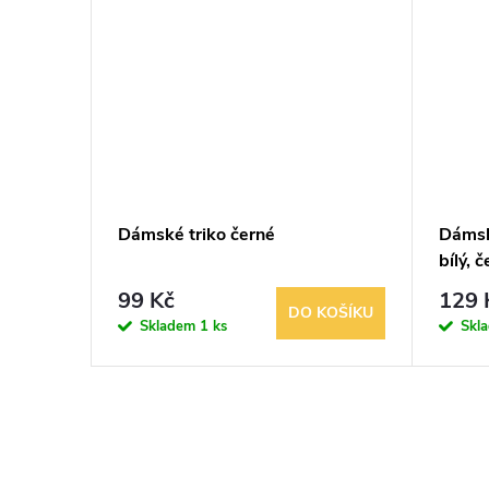
ní nový
Dámské triko černé
Dámský
bílý, 
99 Kč
129 
BRAZIT
DO KOŠÍKU
Skladem
1 ks
Skl