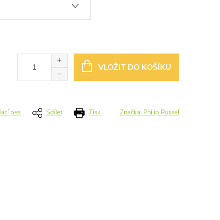
VLOŽIT DO KOŠÍKU
dací pes
Sdílet
Tisk
Značka:
Philip Russel