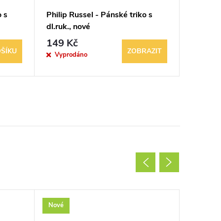
o s
Philip Russel - Pánské triko s
Philip R
dl.ruk., nové
dl.ruk.,
149 Kč
299 K
ŠÍKU
ZOBRAZIT
Vyprodáno
Sklad
Nové
Nové