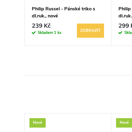
iko s
Philip Russel - Pánské triko s
Philip
dl.ruk., nové
dl.ruk
239 Kč
299 
BRAZIT
ZOBRAZIT
Skladem
1 ks
Skl
Nové
Nové