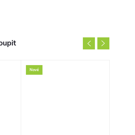
oupit
Nové
Nové