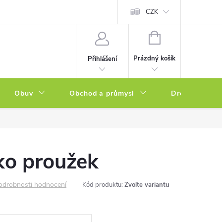
a zboží
Podmínky ochrany osobních údajů
CZK
Soubory cookies
N
NÁKUPNÍ
KOŠÍK
Prázdný košík
Přihlášení
Obuv
Obchod a průmysl
Drogerie
ko proužek
odrobnosti hodnocení
Kód produktu:
Zvolte variantu