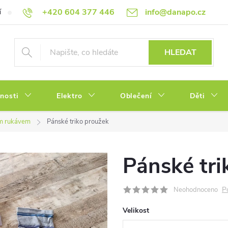
+420 604 377 446
info@danapo.cz
í
Hodnocení obchodu
Obchodní podmínky
Reklamace a výměn
HLEDAT
tnosti
Elektro
Oblečení
Děti
ým rukávem
Pánské triko proužek
Pánské tri
P
Neohodnoceno
Velikost