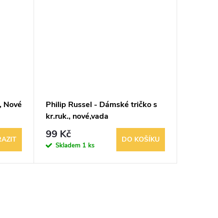
, Nové
Philip Russel - Dámské tričko s
Philip 
kr.ruk., nové,vada
99 Kč
109 K
AZIT
DO KOŠÍKU
Skladem
1 ks
Sklad