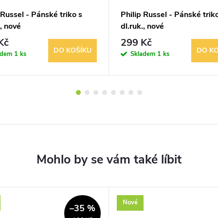
 Russel - Pánské triko s
Philip Russel - Pánské trik
., nové
dl.ruk., nové
Kč
299 Kč
DO KOŠÍKU
DO KO
adem
1 ks
Skladem
1 ks
Nové
–35 %