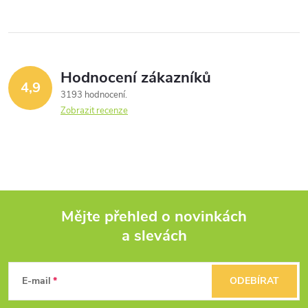
Hodnocení zákazníků
4,9
3193 hodnocení
Zobrazit recenze
Mějte přehled o novinkách
a slevách
Z
á
E-mail
ODEBÍRAT