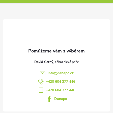
p
a
t
í
David Černý
info
@
danapo.cz
+420 604 377 446
+420 604 377 446
Danapo