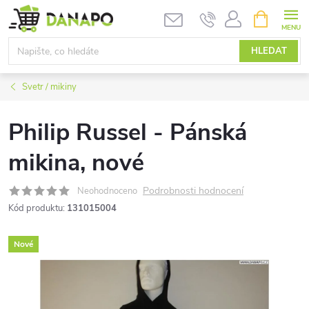
Přejít
NÁKUPNÍ
KOŠÍK
na
obsah
HLEDAT
Svetr / mikiny
Philip Russel - Pánská
mikina, nové
Podrobnosti hodnocení
Neohodnoceno
Kód produktu:
131015004
Nové