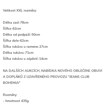
Velikost XXL rozměry:
Délka zad-78cm
Šířka-62cm
Délka od podpaží-50cm
Šířka dole-62cm
Šířka rukávu u ramene-27cm
Délka rukávu-71cm
Š
ířka rukávu u zápěstí-14cm
NA DALŠÍCH AUKCÍCH, NABÍDKA NOVÉHO OBLEČENÍ, OBUVI
A DOPLŇKŮ Z UZAVŘENÉHO PROVOZU ''JEANS CLUB
BOHEMIA"
Rozměry:
- hmotnost 435g