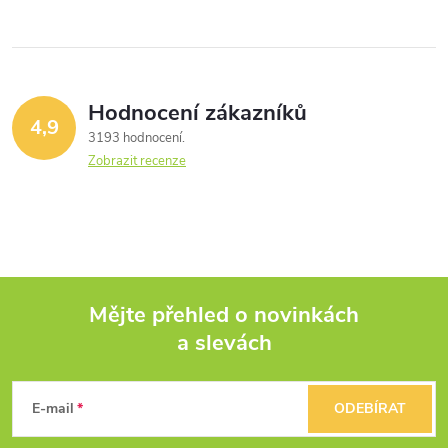
Hodnocení zákazníků
4,9
3193 hodnocení
Zobrazit recenze
Mějte přehled o novinkách
a slevách
Z
á
E-mail
ODEBÍRAT