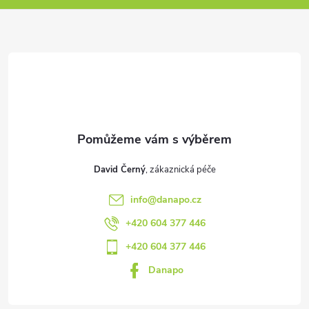
p
a
t
í
David Černý
info
@
danapo.cz
+420 604 377 446
+420 604 377 446
Danapo