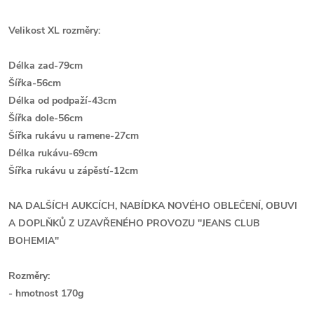
Velikost XL rozměry:
Délka zad-79cm
Šířka-56cm
Délka od podpaží-43cm
Šířka dole-56cm
Šířka rukávu u ramene-27cm
Délka rukávu-69cm
Š
ířka rukávu u zápěstí-12cm
NA DALŠÍCH AUKCÍCH, NABÍDKA NOVÉHO OBLEČENÍ, OBUVI
A DOPLŇKŮ Z UZAVŘENÉHO PROVOZU ''JEANS CLUB
BOHEMIA"
Rozměry:
- hmotnost 170g