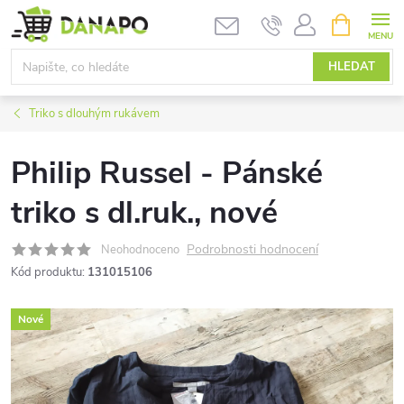
Přejít
NÁKUPNÍ
KOŠÍK
na
obsah
HLEDAT
Triko s dlouhým rukávem
Philip Russel - Pánské
triko s dl.ruk., nové
Podrobnosti hodnocení
Neohodnoceno
Kód produktu:
131015106
Nové