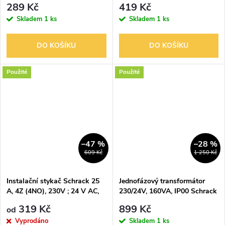
289 Kč
419 Kč
Skladem
1 ks
Skladem
1 ks
DO KOŠÍKU
DO KOŠÍKU
Použité
Použité
–47 %
–28 %
609 Kč
1 250 Kč
Instalační stykač Schrack 25
Jednofázový transformátor
A, 4Z (4NO), 230V ; 24 V AC,
230/24V, 160VA, IP00 Schrack
2TE
LP602016
319 Kč
899 Kč
od
Vyprodáno
Skladem
1 ks