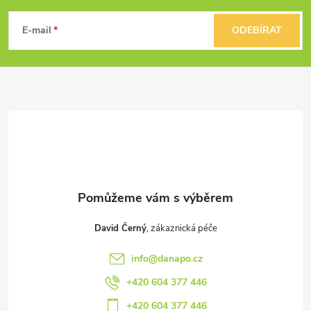
ý
á
E-mail
ODEBÍRAT
p
p
i
a
s
u
t
í
David Černý
info
@
danapo.cz
+420 604 377 446
+420 604 377 446