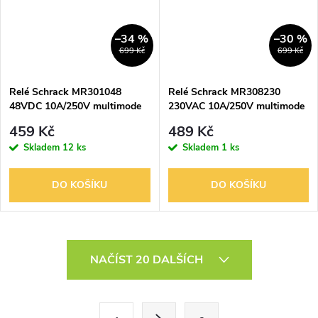
–34 %
–30 %
699 Kč
699 Kč
Relé Schrack MR301048
Relé Schrack MR308230
48VDC 10A/250V multimode
230VAC 10A/250V multimode
s LED
459 Kč
489 Kč
Skladem
12 ks
Skladem
1 ks
DO KOŠÍKU
DO KOŠÍKU
O
NAČÍST 20 DALŠÍCH
v
l
S