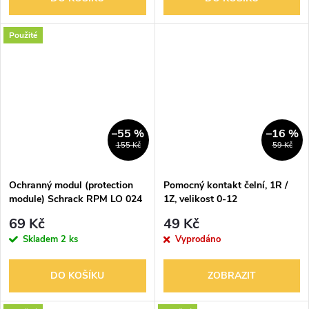
Použité
–55 %
–16 %
155 Kč
59 Kč
Ochranný modul (protection
Pomocný kontakt čelní, 1R /
module) Schrack RPM LO 024
1Z, velikost 0-12
6/24VDC TYPE 42
69 Kč
49 Kč
Skladem
2 ks
Vyprodáno
DO KOŠÍKU
ZOBRAZIT