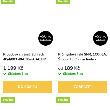
Použité
Použité
–50 %
–53 %
2 419 Kč
410 Kč
Proudový chránič Schrack
Průmyslové relé SNR, 1CO, 6A,
40/4/003 40A 30mA AC BD
Šroub, TE Connectivity -
004103
Schrack 3-1416100-4
1 199 Kč
189 Kč
od
Skladem
1 ks
Skladem
3 ks
DO KOŠÍKU
ZOBRAZIT
Použité
Použité