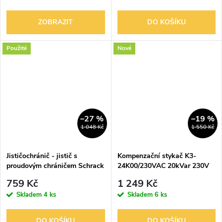
ZOBRAZIT
DO KOŠÍKU
Použité
Nové
–27 %
–19 %
1 048 Kč
1 550 Kč
Jističochránič - jistič s
Kompenzační stykač K3-
proudovým chráničem Schrack
24K00/230VAC 20kVar 230V
BO668506 6 kA, 1+N, B6A, 30
759 Kč
1 249 Kč
mA, AC
Skladem
4 ks
Skladem
6 ks
DO KOŠÍKU
DO KOŠÍKU