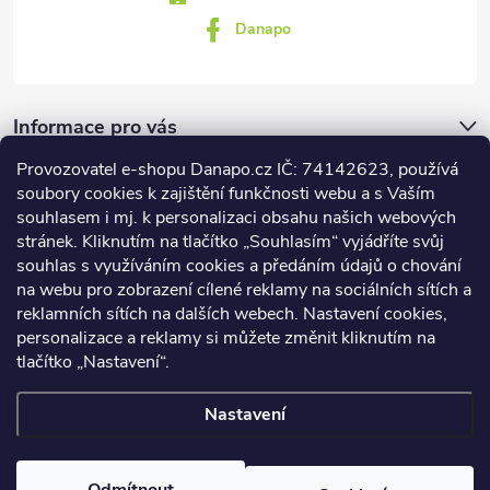
Danapo
Informace pro vás
Provozovatel e-shopu Danapo.cz IČ: 74142623, používá
Dotazník
soubory cookies k zajištění funkčnosti webu a s Vaším
souhlasem i mj. k personalizaci obsahu našich webových
stránek. Kliknutím na tlačítko „Souhlasím“ vyjádříte svůj
Co upřednosťnujete?
souhlas s využíváním cookies a předáním údajů o chování
na webu pro zobrazení cílené reklamy na sociálních sítích a
Počet hlasů:
437
reklamních sítích na dalších webech. Nastavení cookies,
Facebook
personalizace a reklamy si můžete změnit kliknutím na
tlačítko „Nastavení“.
Nastavení
Copyright 2026
DANAPO - David Černý
. Všechna práva vyhrazena.
Upravit nastavení cookies