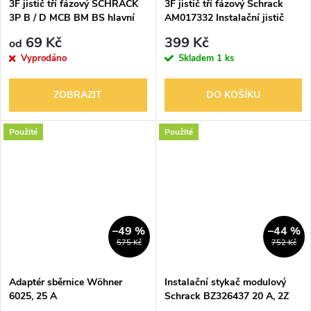
3F jistič tří fázový SCHRACK
3F jistič tří fázový Schrack
3P B / D MCB BM BS hlavní
AM017332 Instalační jistič
vypínač
AMPARO 10kA, C 32A, 3P
69 Kč
399 Kč
od
Vyprodáno
Skladem
1 ks
ZOBRAZIT
DO KOŠÍKU
Použité
Použité
–49 %
–44 %
575 Kč
752 Kč
Adaptér sběrnice Wöhner
Instalační stykač modulový
6025, 25 A
Schrack BZ326437 20 A, 2Z
(2NO), 230V AC