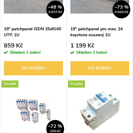
n
i
–48 %
–73 %
1 677 Kč
4 500 Kč
í
s
p
19" patchpanel ISDN 25xRJ45
19" patchpanel pro max. 24
UTP, 1U
keystone osazený 1U
p
r
859 Kč
1 199 Kč
r
Skladem
1 balení
Skladem
3 balení
o
o
DO KOŠÍKU
DO KOŠÍKU
d
d
Použité
Použité
u
u
k
k
t
t
–72 %
105 Kč