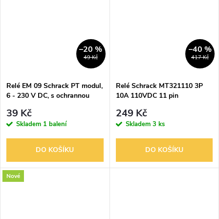
–20 %
–40 %
49 Kč
417 Kč
Relé EM 09 Schrack PT modul,
Relé Schrack MT321110 3P
6 - 230 V DC, s ochrannou
10A 110VDC 11 pin
diodou, A1+
multimode
39 Kč
249 Kč
Skladem
1 balení
Skladem
3 ks
DO KOŠÍKU
DO KOŠÍKU
Nové