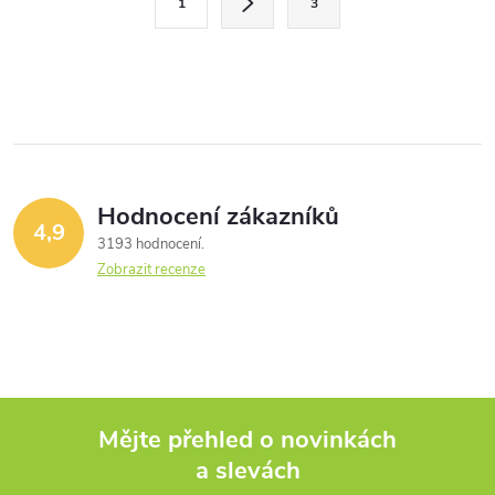
1
3
t
á
r
d
á
a
n
k
c
o
í
v
Hodnocení zákazníků
4,9
á
p
3193 hodnocení
n
Zobrazit recenze
r
í
v
k
y
Mějte přehled o novinkách
v
a slevách
Z