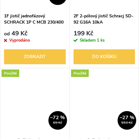
ů
ů
1F jistič jednofázový
2F 2-pólový jistič Schracj SD-
SCHRACK 1P C MCB 230/400
92 G16A 10kA
BS BM
49 Kč
199 Kč
od
Vyprodáno
Skladem
1 ks
ZOBRAZIT
DO KOŠÍKU
Použité
Použité
–72 %
–27 %
69 Kč
553 Kč