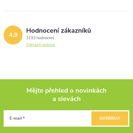
Hodnocení zákazníků
4,9
3193 hodnocení
Zobrazit recenze
Mějte přehled o novinkách
a slevách
Z
á
E-mail
ODEBÍRAT