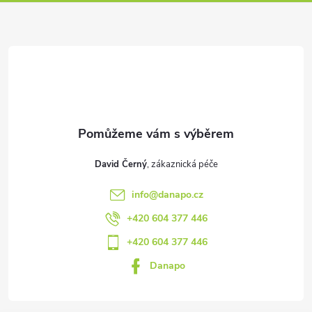
p
a
t
í
David Černý
info
@
danapo.cz
+420 604 377 446
+420 604 377 446
Danapo