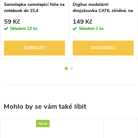
Samolepka samolepící folie na
Digitus modulární
notebook do 15,4
dvojzásuvka CAT6, stíněná, na
omítku, LSA, bílá
59 Kč
149 Kč
Skladem
22 ks
Skladem
1 ks
ZOBRAZIT
DO KOŠÍKU
Nové