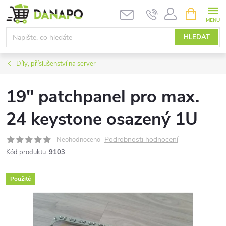
Přejít
NÁKUPNÍ
KOŠÍK
na
obsah
HLEDAT
Díly, příslušenství na server
19" patchpanel pro max.
24 keystone osazený 1U
Podrobnosti hodnocení
Neohodnoceno
Kód produktu:
9103
Použité