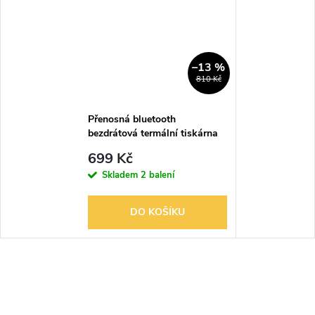
–13 %
810 Kč
Přenosná bluetooth
bezdrátová termální tiskárna
štítků SUPVAN E10
699 Kč
Skladem
2 balení
DO KOŠÍKU