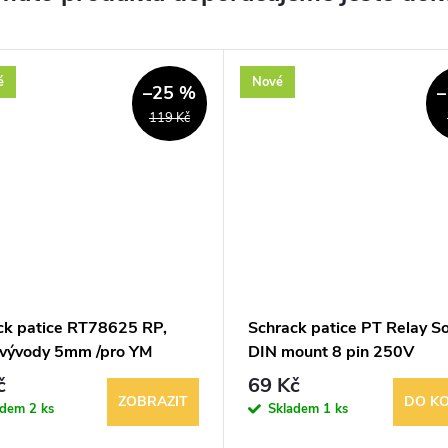
é
Nové
–25 %
–
119 Kč
ck patice RT78625 RP,
Schrack patice PT Relay S
.vývody 5mm /pro YM
DIN mount 8 pin 250V
YRT78626
č
69 Kč
ZOBRAZIT
DO KO
adem
2 ks
Skladem
1 ks