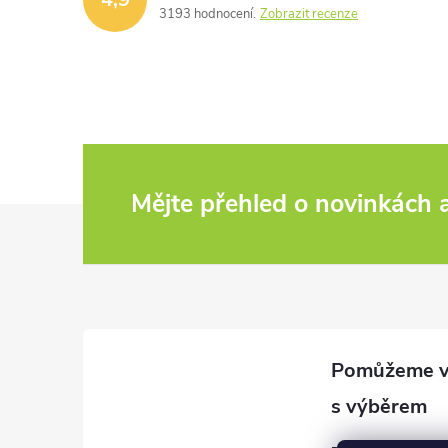
3193 hodnocení
Zobrazit recenze
Mějte přehled o novinkách
Z
á
p
a
t