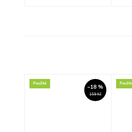
Použité
Použit
–26 %
–18 %
7 984 Kč
159 Kč