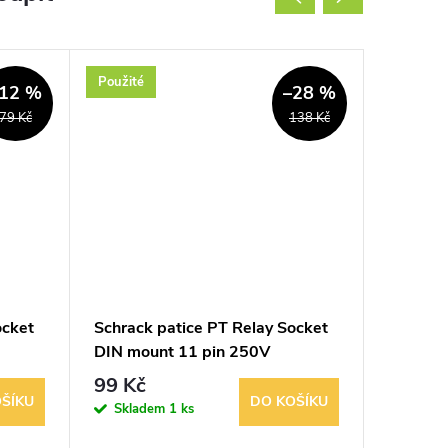
Použité
Použité
12 %
–28 %
79 Kč
138 Kč
ocket
Schrack patice PT Relay Socket
Tepelné
DIN mount 11 pin 250V
SIEMENS
YPT78703
relé
99 Kč
589 K
ŠÍKU
DO KOŠÍKU
Skladem
1 ks
Sklad
1 balení