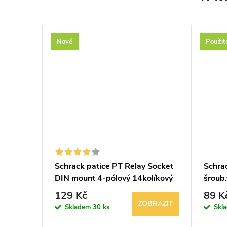
Nové
Použit
–41 %
1 199 Kč
vé
Schrack patice PT Relay Socket
Schra
DIN mount 4-pólový 14kolíkový
šroub
250V
modul
129 Kč
89 K
ZOBRAZIT
Skladem
30 ks
Skl
KOŠÍKU