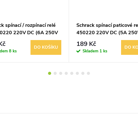
k spínací / rozpínací relé
Schrack spínací paticové r
0220 220V DC (6A 250V
450220 220V DC (5A 250
Kč
189 Kč
DO KOŠÍKU
DO KO
adem
8 ks
Skladem
1 ks