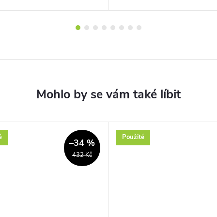
é
Použité
–34 %
432 Kč