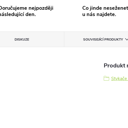
Doručujeme nejpozději
Co jinde neseženet
následující den.
u nás najdete.
DISKUZE
SOUVISEJÍCÍ PRODUKTY
Produkt n
Stykače 