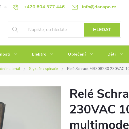
+420 604 377 446
info@danapo.cz
í
Hodnocení obchodu
Obchodní podmínky
Reklamace a výměn
HLEDAT
tnosti
Elektro
Oblečení
Děti
ační materiál
Stykače / spínače
Relé Schrack MR308230 230VAC 10
Relé Schr
230VAC 1
multimode