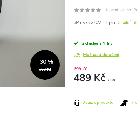
P
Neohodnoceno
3P cívka 220V 11-pin
Detailní i
Skladem
1 ks
Možnosti doručení
–30 %
699 Kč
699 Kč
489 Kč
/ ks
Měrná
cena:
Dotaz k produktu
Hlí