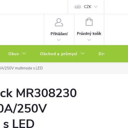
a zboží
Podmínky ochrany osobních údajů
CZK
Soubory cookies
N
NÁKUPNÍ
KOŠÍK
Prázdný košík
Přihlášení
Obuv
Obchod a průmysl
Drogerie
A/250V multimode s LED
ack MR308230
0A/250V
 s LED