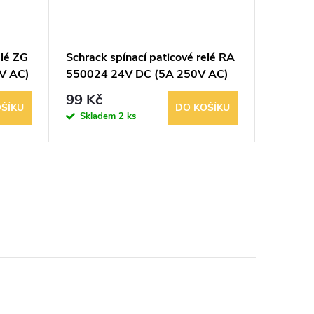
elé ZG
Schrack spínací paticové relé RA
Schrack 
V AC)
550024 24V DC (5A 250V AC)
ZT 570
DC) ste
99 Kč
189 K
ŠÍKU
DO KOŠÍKU
Skladem
2 ks
Sklad