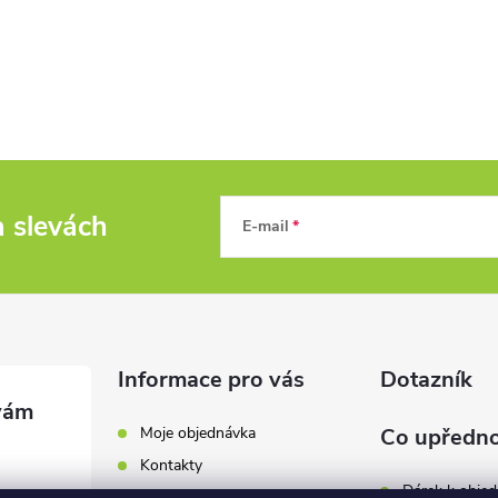
a slevách
E-mail
Informace pro vás
Dotazník
Moje objednávka
Co upředno
Kontakty
Dárek k obje
Odběrná místa a doručení