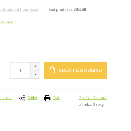
odrobnosti hodnocení
Kód produktu:
50/359
nformace
VLOŽIT DO KOŠÍKU
dací pes
Sdílet
Tisk
Značka:
Schrack
Záruka
:
2 roky