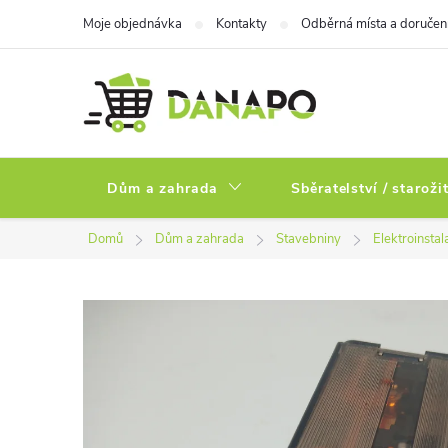
Přejít
Moje objednávka
Kontakty
Odběrná místa a doručen
na
obsah
Dům a zahrada
Sběratelství / staroži
Domů
Dům a zahrada
Stavebniny
Elektroinstal