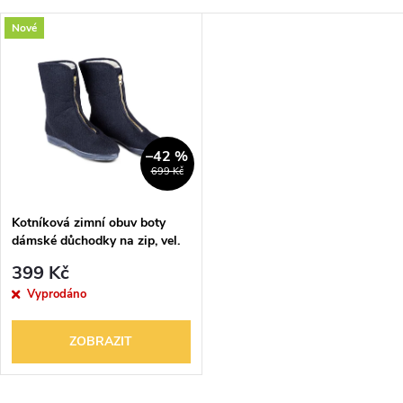
a
Nejlevnější
V
Nové
Nejdražší
z
ý
Nejprodávanější
e
p
Abecedně
n
i
–42 %
699 Kč
í
s
p
Kotníková zimní obuv boty
dámské důchodky na zip, vel.
p
36 a 37
r
399 Kč
r
Vyprodáno
o
o
ZOBRAZIT
d
d