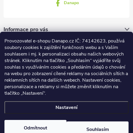
Danapo
Informace pro vás
Provozovatel e-shopu Danapo.cz IČ: 74142623, používá
Dotazník
soubory cookies k zajištění funkčnosti webu a s Vaším
souhlasem i mj. k personalizaci obsahu našich webových
stránek. Kliknutím na tlačítko „Souhlasím“ vyjádříte svůj
Co upřednosťnujete?
souhlas s využíváním cookies a předáním údajů o chování
na webu pro zobrazení cílené reklamy na sociálních sítích a
Počet hlasů:
437
reklamních sítích na dalších webech. Nastavení cookies,
Facebook
personalizace a reklamy si můžete změnit kliknutím na
tlačítko „Nastavení“.
Nastavení
Copyright 2026
DANAPO - David Černý
. Všechna práva vyhrazena.
Upravit nastavení cookies
Odmítnout
Souhlasím