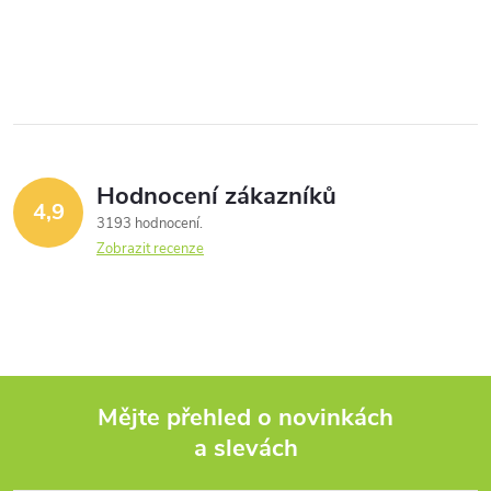
u
O
u
k
v
k
l
t
t
á
ů
ů
Hodnocení zákazníků
d
4,9
3193 hodnocení
a
Zobrazit recenze
c
í
p
Mějte přehled o novinkách
r
a slevách
Z
v