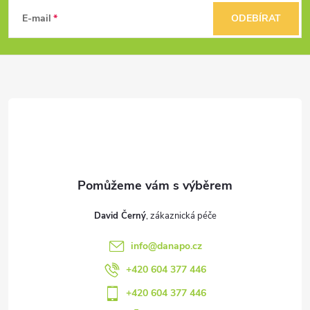
k
á
E-mail
ODEBÍRAT
y
p
v
a
ý
t
p
i
í
s
u
David Černý
info
@
danapo.cz
+420 604 377 446
+420 604 377 446