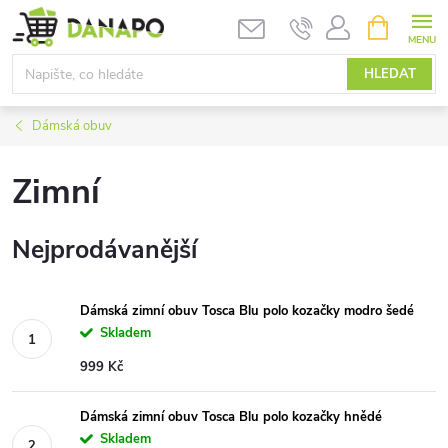
Přejít
NÁKUPNÍ
KOŠÍK
na
obsah
HLEDAT
Dámská obuv
Zimní
Nejprodávanější
Dámská zimní obuv Tosca Blu polo kozačky modro šedé
Skladem
999 Kč
Dámská zimní obuv Tosca Blu polo kozačky hnědé
Skladem