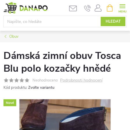
Přejít
NÁKUPNÍ
KOŠÍK
na
obsah
HLEDAT
Obuv
Dámská zimní obuv Tosca
Blu polo kozačky hnědé
Podrobnosti hodnocení
Neohodnoceno
Kód produktu:
Zvolte variantu
Nové