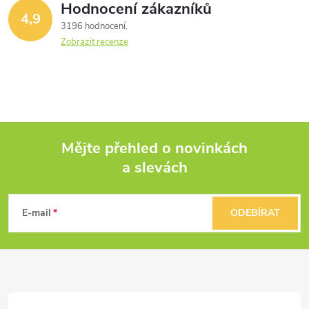
Hodnocení zákazníků
4,9
3196 hodnocení
Zobrazit recenze
Mějte přehled o novinkách
a slevách
Z
á
E-mail
ODEBÍRAT
p
a