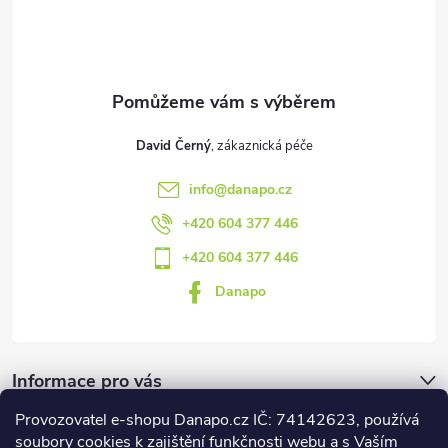
t
í
David Černý
info
@
danapo.cz
+420 604 377 446
+420 604 377 446
Danapo
Informace pro vás
Provozovatel e-shopu Danapo.cz IČ: 74142623, používá
Dotazník
soubory cookies k zajištění funkčnosti webu a s Vaším