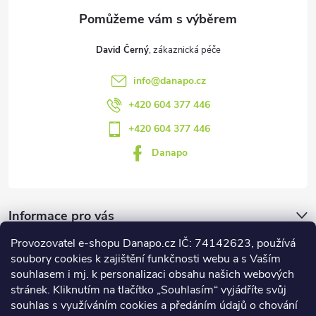
David Černý
info
@
danapo.cz
+420 604 377 446
+420 604 377 446
Danapo
Informace pro vás
Provozovatel e-shopu Danapo.cz IČ: 74142623, používá
Dotazník
soubory cookies k zajištění funkčnosti webu a s Vaším
souhlasem i mj. k personalizaci obsahu našich webových
stránek. Kliknutím na tlačítko „Souhlasím“ vyjádříte svůj
Co upřednosťnujete?
souhlas s využíváním cookies a předáním údajů o chování