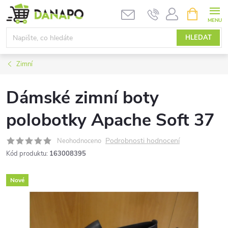
Přejít
NÁKUPNÍ
KOŠÍK
na
obsah
HLEDAT
Zimní
Dámské zimní boty
polobotky Apache Soft 37
Podrobnosti hodnocení
Neohodnoceno
Kód produktu:
163008395
Nové