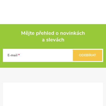
Mějte přehled o novinkách
a slevách
Z
á
E-mail
ODEBÍRAT
p
a
t
í