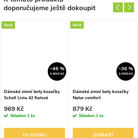
doporučujeme ještě dokoupit
Nové
Nové
–46 %
–36 %
1 803 Kč
1 390 Kč
Dámské zimní boty kozačky
Dámské zimní boty kozačky
Scholl Livia 42 fialová
Natur comfort
969 Kč
879 Kč
Skladem
1 ks
Skladem
1 ks
DO KOŠÍKU
ZOBRAZIT