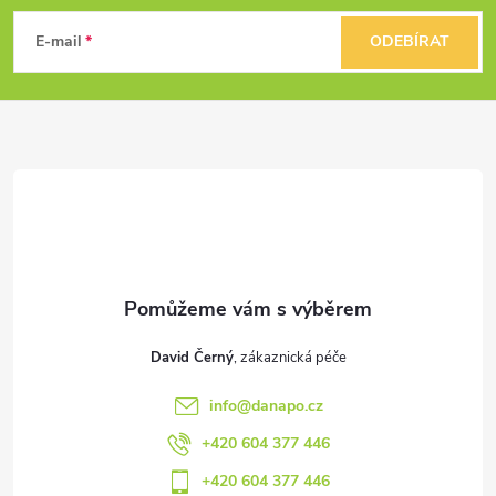
á
E-mail
ODEBÍRAT
p
a
t
í
David Černý
info
@
danapo.cz
+420 604 377 446
+420 604 377 446