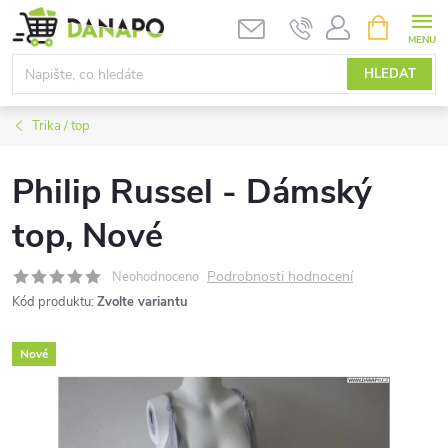
Přejít
NÁKUPNÍ
KOŠÍK
na
obsah
HLEDAT
Trika / top
Philip Russel - Dámský
top, Nové
Podrobnosti hodnocení
Neohodnoceno
Kód produktu:
Zvolte variantu
Nové