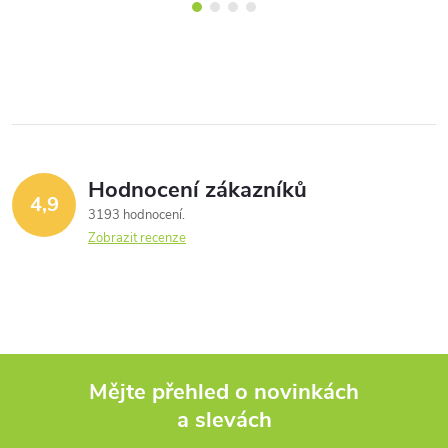
Hodnocení zákazníků
4,9
3193 hodnocení
Zobrazit recenze
Mějte přehled o novinkách
a slevách
Z