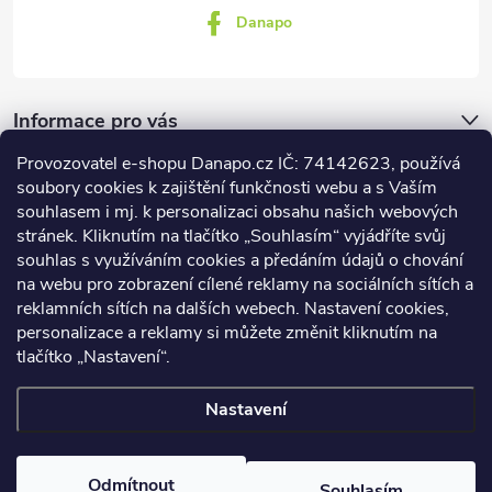
Danapo
Informace pro vás
Provozovatel e-shopu Danapo.cz IČ: 74142623, používá
Dotazník
soubory cookies k zajištění funkčnosti webu a s Vaším
souhlasem i mj. k personalizaci obsahu našich webových
stránek. Kliknutím na tlačítko „Souhlasím“ vyjádříte svůj
Co upřednosťnujete?
souhlas s využíváním cookies a předáním údajů o chování
na webu pro zobrazení cílené reklamy na sociálních sítích a
Počet hlasů:
437
reklamních sítích na dalších webech. Nastavení cookies,
Facebook
personalizace a reklamy si můžete změnit kliknutím na
tlačítko „Nastavení“.
Nastavení
Copyright 2026
DANAPO - David Černý
. Všechna práva vyhrazena.
Upravit nastavení cookies
Odmítnout
Souhlasím