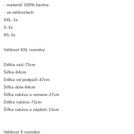
- materiál 100% bavlna
-
ve velikostech
:
XXL-1x
S
-1x
XS-1x
Velikost XXL rozměry:
Délka zad-73cm
Šířka-64cm
Délka od podpaží-47cm
Šířka dole-64cm
Šířka rukávu u ramene-27cm
Délka rukávu-71cm
Š
ířka rukávu u zápěstí-13cm
Velikost S rozměry: