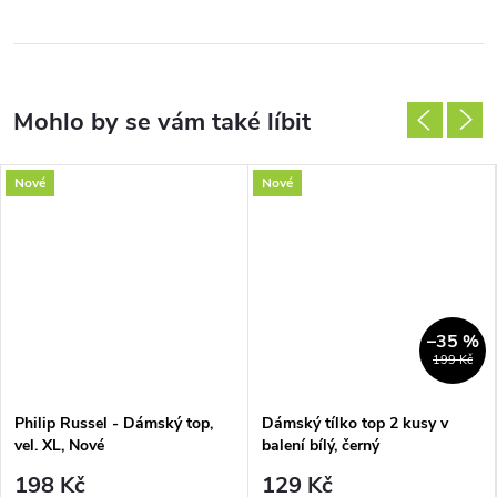
Nové
Nové
–35 %
199 Kč
Philip Russel - Dámský top,
Dámský tílko top 2 kusy v
vel. XL, Nové
balení bílý, černý
198 Kč
129 Kč