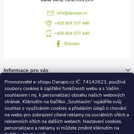
info
@
danapo.cz
+420 604 377 446
+420 604 377 446
Danapo
Informace pro vás
Provozovatel e-shopu Danapo.cz IČ: 74142623, používá
Dotazník
soubory cookies k zajištění funkčnosti webu a s Vaším
souhlasem i mj. k personalizaci obsahu našich webových
stránek. Kliknutím na tlačítko „Souhlasím“ vyjádříte svůj
Co upřednosťnujete?
souhlas s využíváním cookies a předáním údajů o chování
na webu pro zobrazení cílené reklamy na sociálních sítích a
Počet hlasů:
437
reklamních sítích na dalších webech. Nastavení cookies,
Facebook
personalizace a reklamy si můžete změnit kliknutím na