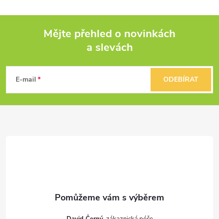
Mějte přehled o novinkách
a slevách
Z
á
E-mail
ODEBÍRAT
p
a
t
í
David Černý