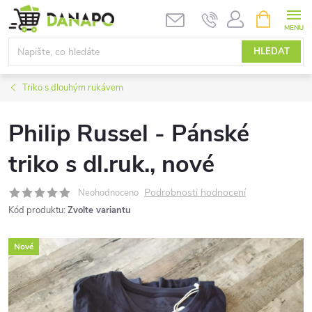
Přejít
NÁKUPNÍ
KOŠÍK
na
obsah
HLEDAT
Triko s dlouhým rukávem
Philip Russel - Pánské
triko s dl.ruk., nové
Podrobnosti hodnocení
Neohodnoceno
Kód produktu:
Zvolte variantu
Nové