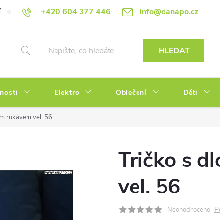
+420 604 377 446
info@danapo.cz
í
Hodnocení obchodu
Obchodní podmínky
Reklamace a výměn
HLEDAT
tnosti
Elektro
Oblečení
Děti
ým rukávem vel. 56
Tričko s 
vel. 56
P
Neohodnoceno