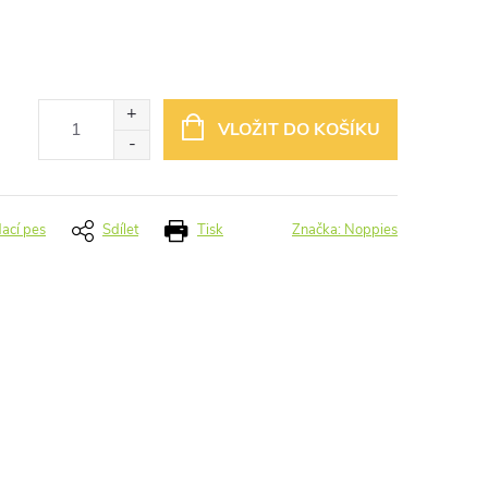
VLOŽIT DO KOŠÍKU
dací pes
Sdílet
Tisk
Značka:
Noppies