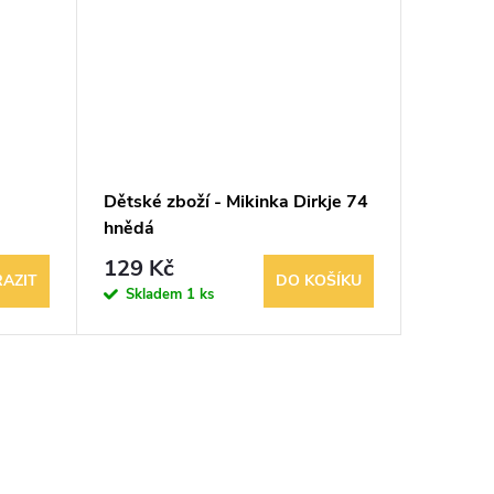
Dětské zboží - Mikinka Dirkje 74
Šedá mi
hnědá
129 Kč
199 K
AZIT
DO KOŠÍKU
Skladem
1 ks
Sklad