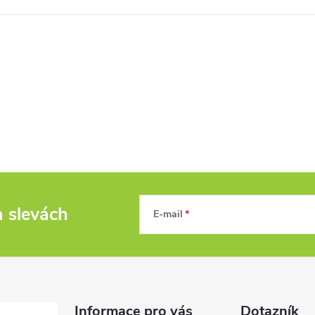
a slevách
E-mail
Informace pro vás
Dotazník