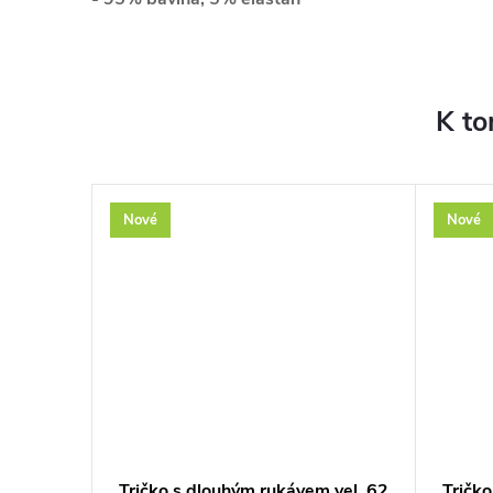
K to
Nové
Nové
 vel. 56
Tričko s dlouhým rukávem vel. 62
Tričk