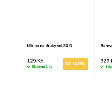
l.56
Mikina na druky vel.50 D
Barev
129 Kč
329 
KOŠÍKU
DO KOŠÍKU
Skladem
1 ks
Skl