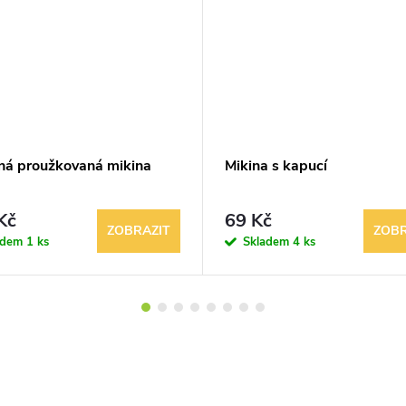
ná proužkovaná mikina
Mikina s kapucí
Kč
69 Kč
ZOBRAZIT
ZOBR
adem
1 ks
Skladem
4 ks