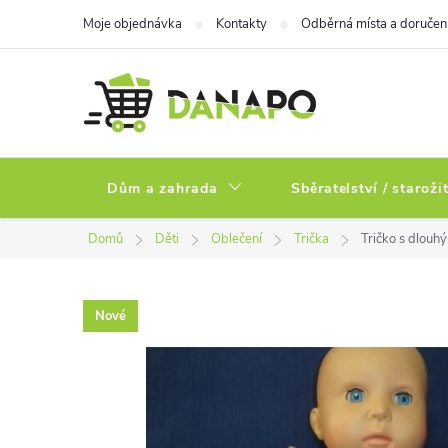
Přejít
Moje objednávka
Kontakty
Odběrná místa a doručen
na
obsah
Dům a zahrada
Sběratelství / staroži
Domů
Děti
Oblečení
Trička
Tričko s dlouh
Nové