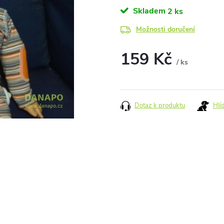
Skladem
2 ks
Možnosti doručení
159 Kč
/ ks
Měrná
cena:
Dotaz k produktu
Hlí