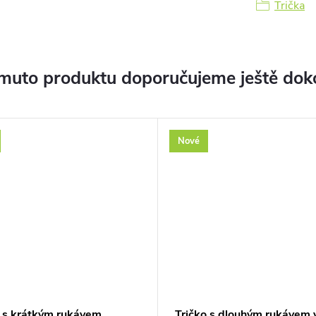
Trička
muto produktu doporučujeme ještě dok
Nové
o s krátkým rukávem
Tričko s dlouhým rukávem v