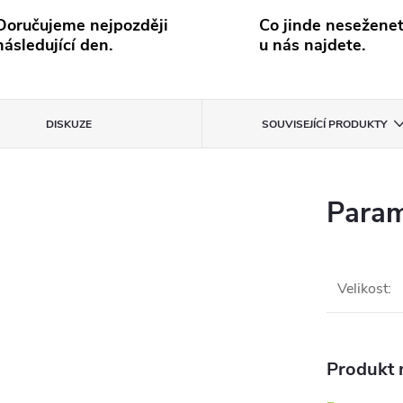
Doručujeme nejpozději
Co jinde neseženet
následující den.
u nás najdete.
DISKUZE
SOUVISEJÍCÍ PRODUKTY
Param
Velikost
:
Produkt n