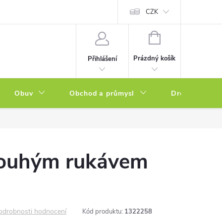
a zboží
Podmínky ochrany osobních údajů
CZK
Soubory cookies
N
NÁKUPNÍ
KOŠÍK
Prázdný košík
Přihlášení
Obuv
Obchod a průmysl
Drogerie
dlouhým rukávem
odrobnosti hodnocení
Kód produktu:
1322258