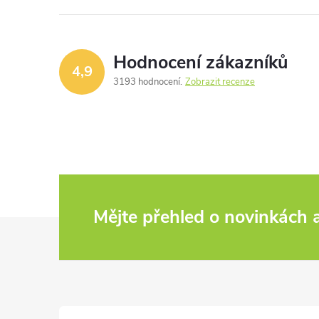
Hodnocení zákazníků
4,9
3193 hodnocení
Zobrazit recenze
Mějte přehled o novinkách
Z
á
p