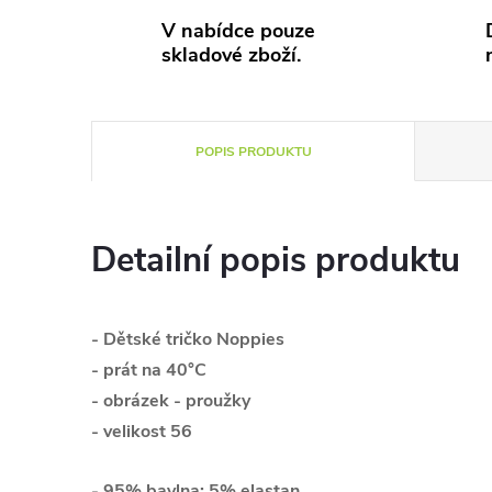
V nabídce pouze
skladové zboží.
POPIS PRODUKTU
Detailní popis produktu
- Dětsk
é tričko Noppies
- prát na 40°C
- obrázek - proužky
- velikost 56
- 95% bavlna; 5% elastan