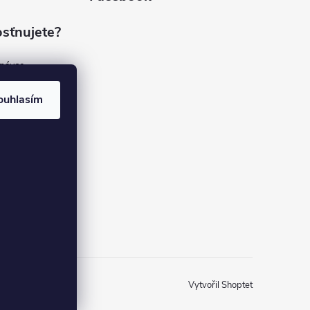
sťnujete?
dnávce
(7%)
rvis
ouhlasím
(9%)
rma
(84%)
37
Vytvořil Shoptet