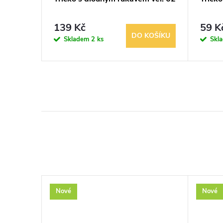
139 Kč
59 K
KOŠÍKU
DO KOŠÍKU
Skladem
2 ks
Skl
Nové
Nové