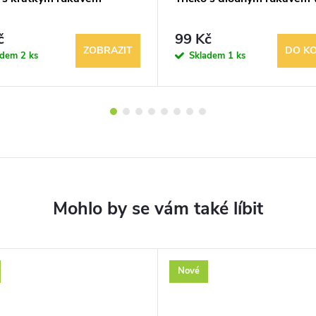
č
99 Kč
ZOBRAZIT
DO KO
adem
2 ks
Skladem
1 ks
Nové