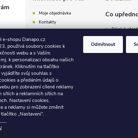
Moje objednávka
Co upředno
Kontakty
Dárek k obje
Odběrná místa a doručení
l e-shopu Danapo.cz
Hodnocení obchodu
Zákaznický se
Odmítnout
S
3, používá soubory cookies k
Obchodní podmínky
nkčnosti webu a s Vaším
Dopravu zda
.cz
Reklamace a výměna zboží
mj. k personalizaci obsahu našich
7 446
ánek. Kliknutím na tlačítko
Počet hlasů:
4
Podmínky ochrany osobních
údajů
vyjádříte svůj souhlas s
7 446
cookies a předáním údajů o
Soubory cookies
webu pro zobrazení cílené reklamy
Napište nám
h sítích a reklamních sítích na
Jak nakupovat? / How to
ech. Nastavení cookies,
shop?
ce a reklamy si můžete změnit
 tlačítko „Nastavení“.
azena.
Upravit nastavení cookies
í