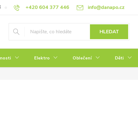
+420 604 377 446
info@danapo.cz
í
Hodnocení obchodu
Obchodní podmínky
Reklamace a výměn
HLEDAT
tnosti
Elektro
Oblečení
Děti