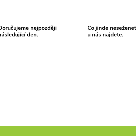
Doručujeme nejpozději
Co jinde neseženet
následující den.
u nás najdete.