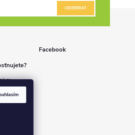
ODEBÍRAT
Facebook
sťnujete?
dnávce
(7%)
rvis
ouhlasím
(9%)
rma
(84%)
37