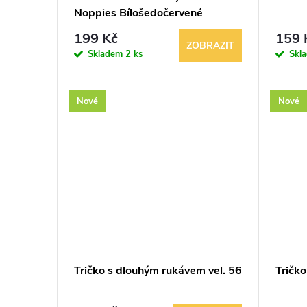
u
Noppies Bílošedočervené
r
199 Kč
159 
k
ZOBRAZIT
o
Skladem
2 ks
Skl
t
d
Nové
Nové
ů
u
k
t
ů
Tričko s dlouhým rukávem vel. 56
Tričk