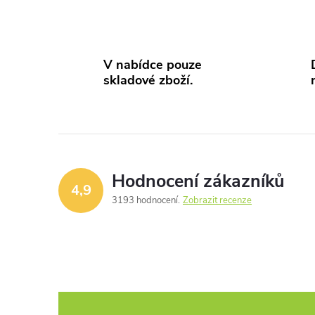
O
v
V nabídce pouze
skladové zboží.
l
á
d
a
Hodnocení zákazníků
4,9
c
3193 hodnocení
Zobrazit recenze
í
p
r
v