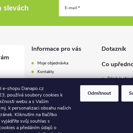
a slevách
E-mail
Informace pro vás
Dotazník
Moje objednávka
Co upředno
Kontakty
Dárek k obje
Odběrná místa a doručení
l e-shopu Danapo.cz
Hodnocení obchodu
Zákaznický se
Odmítnout
S
3, používá soubory cookies k
Obchodní podmínky
nkčnosti webu a s Vaším
Dopravu zda
.cz
Reklamace a výměna zboží
mj. k personalizaci obsahu našich
7 446
ánek. Kliknutím na tlačítko
Počet hlasů:
4
Podmínky ochrany osobních
údajů
vyjádříte svůj souhlas s
7 446
cookies a předáním údajů o
Soubory cookies