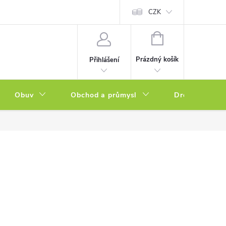
a zboží
Podmínky ochrany osobních údajů
CZK
Soubory cookies
N
NÁKUPNÍ
KOŠÍK
Prázdný košík
Přihlášení
Obuv
Obchod a průmysl
Drogerie