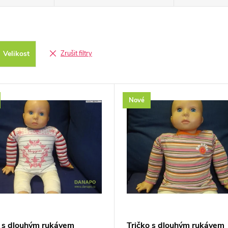
Velikost
Zrušit filtry
Nové
o s dlouhým rukávem
Tričko s dlouhým rukávem