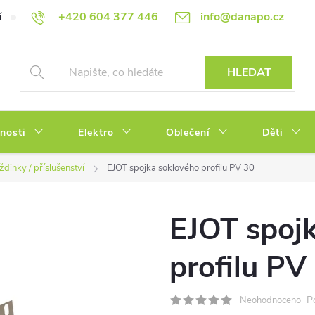
+420 604 377 446
info@danapo.cz
í
Hodnocení obchodu
Obchodní podmínky
Reklamace a výměn
HLEDAT
tnosti
Elektro
Oblečení
Děti
dinky / příslušenství
EJOT spojka soklového profilu PV 30
EJOT spoj
profilu PV
P
Neohodnoceno