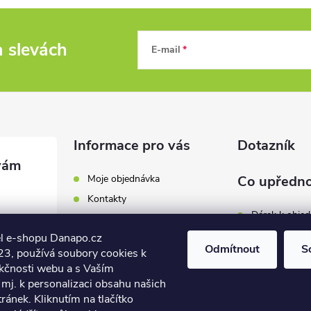
a slevách
E-mail
Informace pro vás
Dotazník
Moje objednávka
Co upředno
Kontakty
Dárek k obje
Odběrná místa a doručení
l e-shopu Danapo.cz
Hodnocení obchodu
Zákaznický se
Odmítnout
S
3, používá soubory cookies k
Obchodní podmínky
nkčnosti webu a s Vaším
Dopravu zda
.cz
Reklamace a výměna zboží
mj. k personalizaci obsahu našich
7 446
ánek. Kliknutím na tlačítko
Počet hlasů:
4
Podmínky ochrany osobních