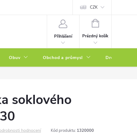
a zboží
Podmínky ochrany osobních údajů
CZK
Soubory cookies
N
NÁKUPNÍ
KOŠÍK
Prázdný košík
Přihlášení
Obuv
Obchod a průmysl
Drogerie
ka soklového
 30
odrobnosti hodnocení
Kód produktu:
1320000