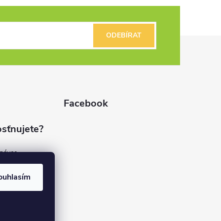
ODEBÍRAT
Facebook
sťnujete?
dnávce
(7%)
rvis
ouhlasím
(9%)
rma
(84%)
37