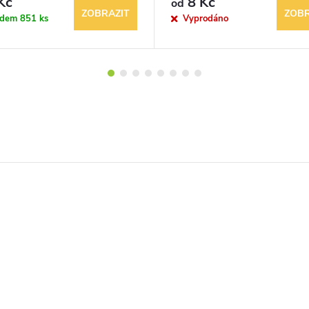
Kč
8 Kč
od
ZOBRAZIT
ZOBR
adem
851 ks
Vyprodáno