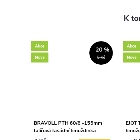
K to
Akce
Akce
–20 %
Nové
Nové
5 Kč
síťová
BRAVOLL PTH 60/8 -155mm
EJOT T
talířová fasádní hmoždinka
hmožd
plastový trn