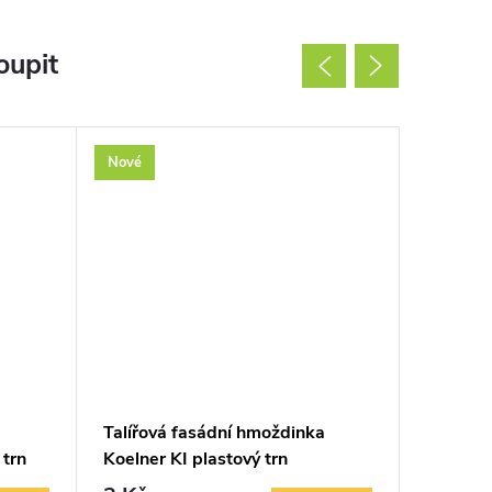
oupit
Nové
Akce
Nové
Talířová fasádní hmoždinka
EJOT IDK
 trn
Koelner KI plastový trn
hmoždi