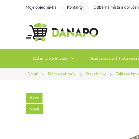
Přejít
Moje objednávka
Kontakty
Odběrná místa a doručen
na
obsah
Dům a zahrada
Sběratelství / staroži
Domů
Dům a zahrada
Stavebniny
Talířové hmož
Akce
Nové