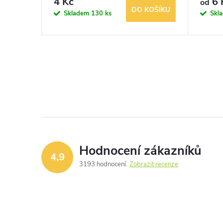
4 Kč
6 
od
KOŠÍKU
DO KOŠÍKU
Skladem
130 ks
Skl
Hodnocení zákazníků
4,9
3193 hodnocení
Zobrazit recenze