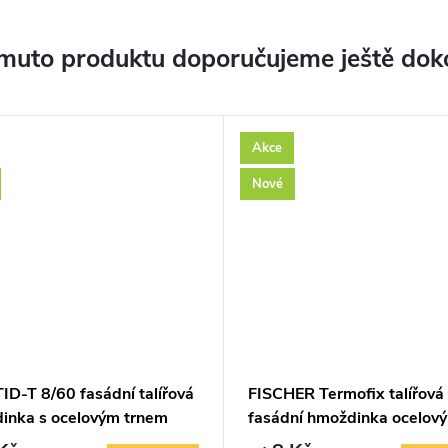
muto produktu doporučujeme ještě dok
Akce
Nové
ID-T 8/60 fasádní talířová
FISCHER Termofix talířová
inka s ocelovým trnem
fasádní hmoždinka ocelový