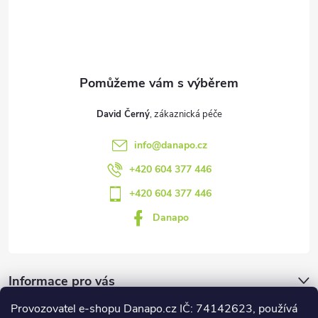
t
í
David Černý
info
@
danapo.cz
+420 604 377 446
+420 604 377 446
Danapo
Informace pro vás
Provozovatel e-shopu Danapo.cz IČ: 74142623, používá