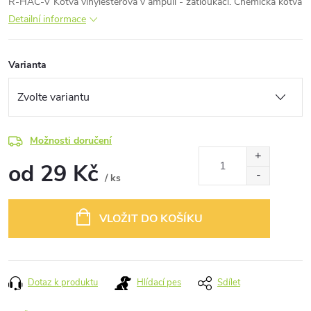
R-HAC-V Kotva vinylesterová v ampuli - zatloukací.
Chemická kotva
Detailní informace
Varianta
Možnosti doručení
od
29 Kč
/ ks
Měrná
cena:
VLOŽIT DO KOŠÍKU
Dotaz k produktu
Hlídací pes
Sdílet