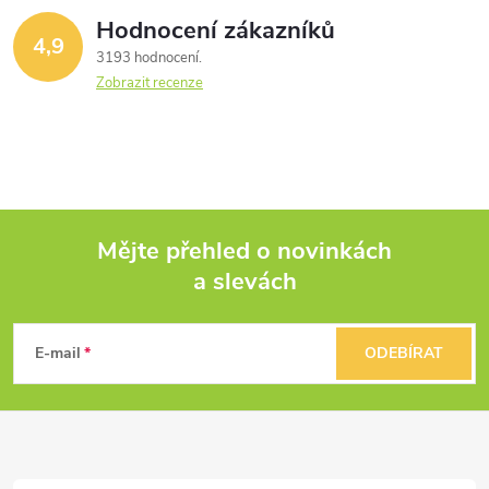
Hodnocení zákazníků
4,9
3193 hodnocení
Zobrazit recenze
Mějte přehled o novinkách
a slevách
Z
á
E-mail
ODEBÍRAT
p
a