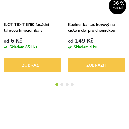
–36 %
209 Kč
EJOT TID-T 8/60 fasádní
Koelner kartáč kovový na
talířová hmoždinka s
čištění děr pro chemickou
ocelovým trnem
kotvu Rawlplug R-BRUSH
6 Kč
149 Kč
od
od
Skladem
851 ks
Skladem
4 ks
ZOBRAZIT
ZOBRAZIT