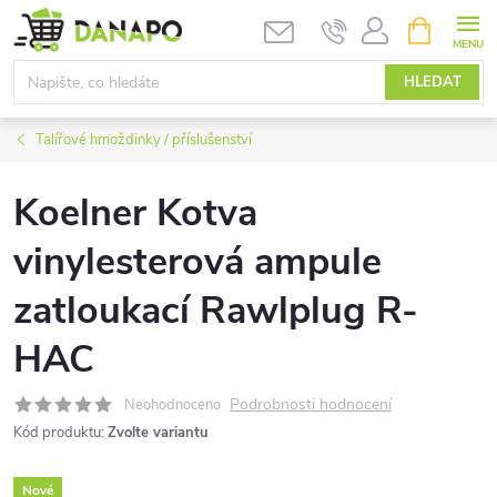
Přejít
NÁKUPNÍ
KOŠÍK
na
obsah
HLEDAT
Talířové hmoždinky / příslušenství
Koelner Kotva
vinylesterová ampule
zatloukací Rawlplug R-
HAC
Podrobnosti hodnocení
Neohodnoceno
Kód produktu:
Zvolte variantu
Nové