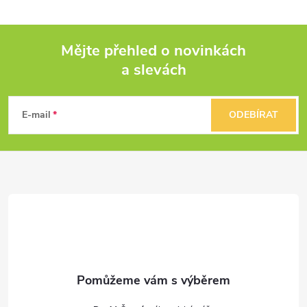
Mějte přehled o novinkách
a slevách
Z
á
E-mail
ODEBÍRAT
p
a
t
í