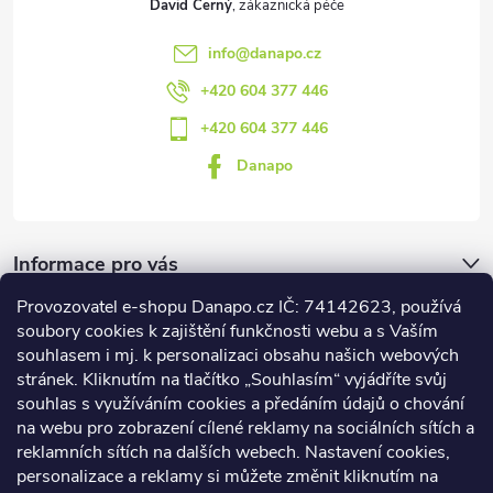
David Černý
info
@
danapo.cz
+420 604 377 446
+420 604 377 446
Danapo
Informace pro vás
Provozovatel e-shopu Danapo.cz IČ: 74142623, používá
Dotazník
soubory cookies k zajištění funkčnosti webu a s Vaším
souhlasem i mj. k personalizaci obsahu našich webových
stránek. Kliknutím na tlačítko „Souhlasím“ vyjádříte svůj
Co upřednosťnujete?
souhlas s využíváním cookies a předáním údajů o chování
na webu pro zobrazení cílené reklamy na sociálních sítích a
Počet hlasů:
437
reklamních sítích na dalších webech. Nastavení cookies,
Facebook
personalizace a reklamy si můžete změnit kliknutím na