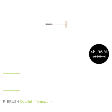
až –36 %
od 209 Kč
R-BRUSH
Detailní informace