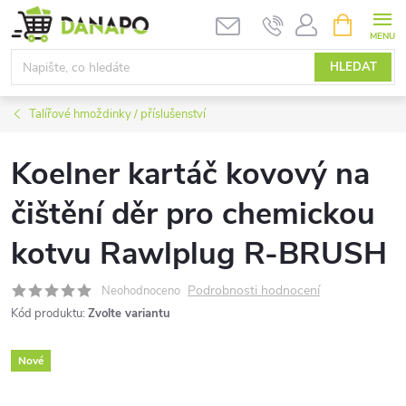
Přejít
NÁKUPNÍ
KOŠÍK
na
obsah
HLEDAT
Talířové hmoždinky / příslušenství
Koelner kartáč kovový na
čištění děr pro chemickou
kotvu Rawlplug R-BRUSH
Podrobnosti hodnocení
Neohodnoceno
Kód produktu:
Zvolte variantu
Nové