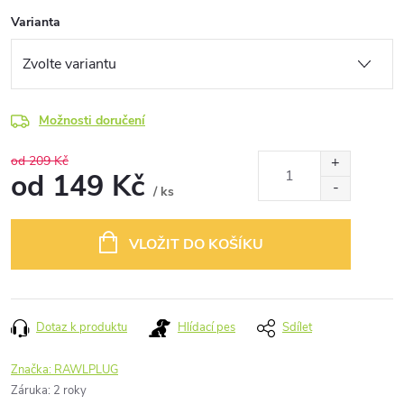
Varianta
Možnosti doručení
od 209 Kč
od
149 Kč
/ ks
Měrná
cena:
VLOŽIT DO KOŠÍKU
Dotaz k produktu
Hlídací pes
Sdílet
Značka:
RAWLPLUG
Záruka
:
2 roky