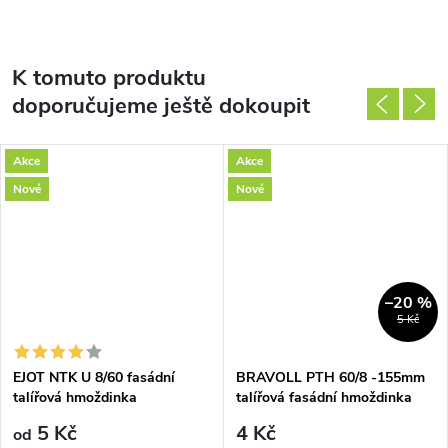
K tomuto produktu
doporučujeme ještě dokoupit
Akce
Akce
Nové
Nové
–20 %
5 Kč
EJOT NTK U 8/60 fasádní
BRAVOLL PTH 60/8 -155mm
talířová hmoždinka
talířová fasádní hmoždinka
plastový trn
5 Kč
4 Kč
od