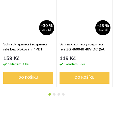
–30 %
–43 %
230 Kč
212 Kč
Schrack spínací / rozpínací
Schrack spínací / rozpínací
relé bez blokování 4PDT
relé ZG 460048 48V DC (5A
zásuvné 24V DC PT
250V AC)
159 Kč
119 Kč
Skladem
3 ks
Skladem
5 ks
DO KOŠÍKU
DO KOŠÍKU