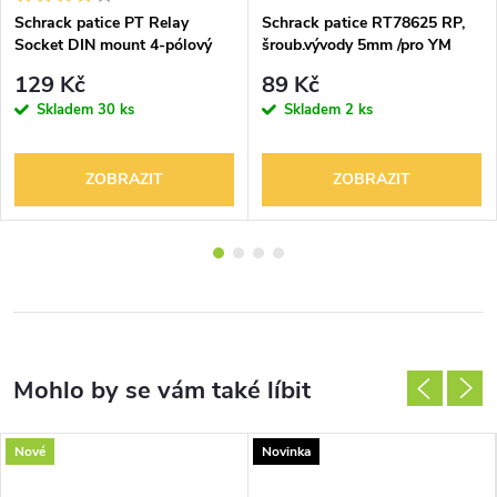
Schrack patice PT Relay
Schrack patice RT78625 RP,
Socket DIN mount 4-pólový
šroub.vývody 5mm /pro YM
14kolíkový 250V
modul
129 Kč
89 Kč
Skladem
30 ks
Skladem
2 ks
ZOBRAZIT
ZOBRAZIT
Nové
Novinka