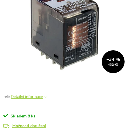
–34 %
432 Kč
relé
Detailní informace
Skladem
8 ks
Možnosti doručení