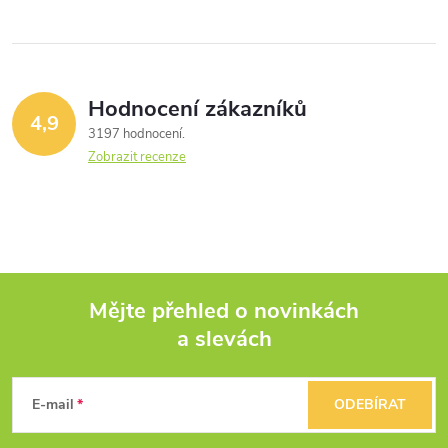
Hodnocení zákazníků
4,9
3197 hodnocení
Zobrazit recenze
Mějte přehled o novinkách
a slevách
Z
á
E-mail
ODEBÍRAT