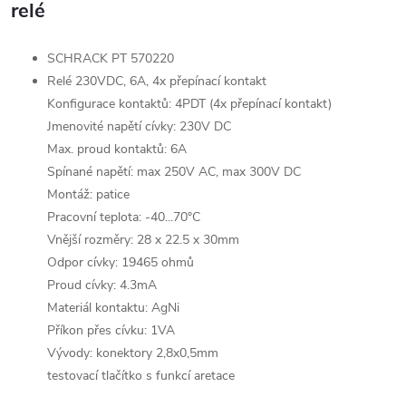
relé
SCHRACK PT 570220
Relé 230VDC, 6A, 4x přepínací kontakt
Konfigurace kontaktů: 4PDT (4x přepínací kontakt)
Jmenovité napětí cívky: 230V DC
Max. proud kontaktů: 6A
Spínané napětí: max 250V AC, max 300V DC
Montáž: patice
Pracovní teplota: -40...70°C
Vnější rozměry: 28 x 22.5 x 30mm
Odpor cívky: 19465 ohmů
Proud cívky: 4.3mA
Materiál kontaktu: AgNi
Příkon přes cívku: 1VA
Vývody: konektory 2,8x0,5mm
testovací tlačítko s funkcí aretace