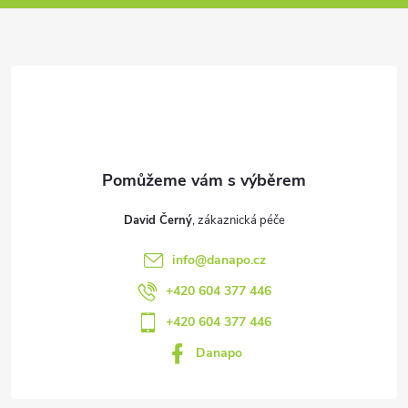
p
a
t
í
David Černý
info
@
danapo.cz
+420 604 377 446
+420 604 377 446
Danapo