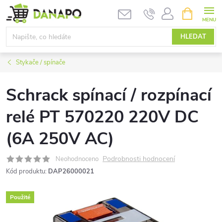
Přejít
NÁKUPNÍ
KOŠÍK
na
obsah
HLEDAT
Stykače / spínače
Schrack spínací / rozpínací
relé PT 570220 220V DC
(6A 250V AC)
Podrobnosti hodnocení
Neohodnoceno
Kód produktu:
DAP26000021
Použité