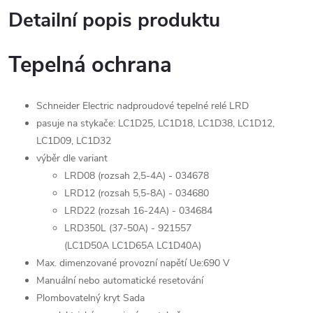
Detailní popis produktu
Tepelná ochrana
Schneider Electric nadproudové tepelné relé LRD
pasuje na stykače
: LC1D25, LC1D18, LC1D38, LC1D12,
LC1D09, LC1D32
výběr dle variant
LRD08 (rozsah 2,5-4A) - 034678
LRD12 (rozsah 5,5-8A) - 034680
LRD22 (rozsah 16-24A) - 034684
LRD350L (37-50A) - 921557
(
LC1D50A
LC1D65A
LC1D40A)
Max. dimenzované provozní napětí Ue:690 V
Manuální nebo automatické resetování
Plombovatelný kryt Sada