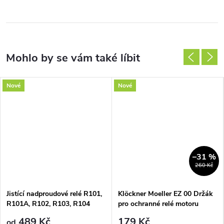
Nové
Nové
–31 %
260 Kč
Jistící nadproudové relé R101,
Klöckner Moeller EZ 00 Držák
R101A, R102, R103, R104
pro ochranné relé motoru
tepelná ochrana
489 Kč
179 Kč
od