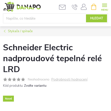
Přejít
NÁKUPNÍ
KOŠÍK
na
obsah
HLEDAT
Stykače / spínače
Schneider Electric
nadproudové tepelné relé
LRD
Podrobnosti hodnocení
Neohodnoceno
Kód produktu:
Zvolte variantu
Nové