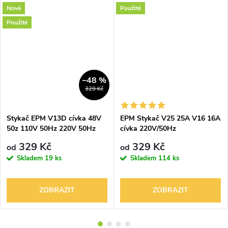
Nové
Použité
Použité
–48 %
329 Kč
Stykač EPM V13D cívka 48V
EPM Stykač V25 25A V16 16A
50z 110V 50Hz 220V 50Hz
cívka 220V/50Hz
40A
elektropřístroj
329 Kč
329 Kč
od
od
Skladem
19 ks
Skladem
114 ks
ZOBRAZIT
ZOBRAZIT