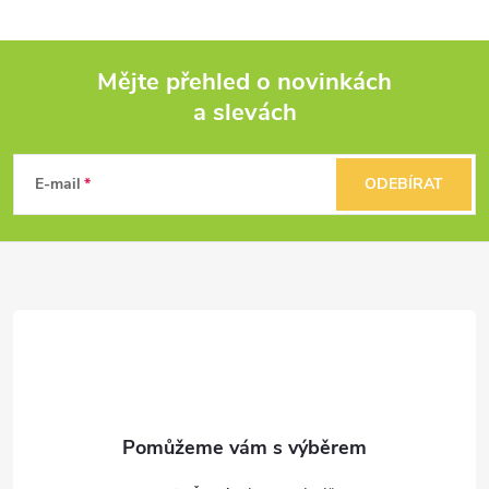
Mějte přehled o novinkách
a slevách
Z
á
E-mail
ODEBÍRAT
p
a
t
í