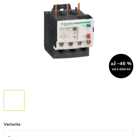
až –46 %
od 1 680 Kč
Varianta