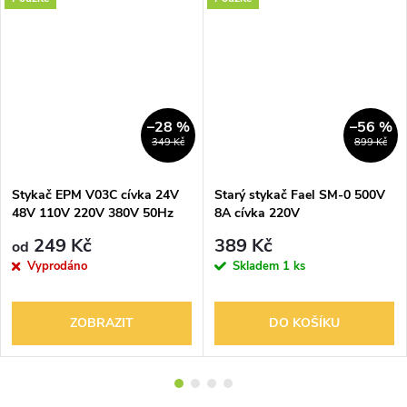
–28 %
–56 %
349 Kč
899 Kč
Stykač EPM V03C cívka 24V
Starý stykač Fael SM-0 500V
48V 110V 220V 380V 50Hz
8A cívka 220V
25A
249 Kč
389 Kč
od
Vyprodáno
Skladem
1 ks
ZOBRAZIT
DO KOŠÍKU