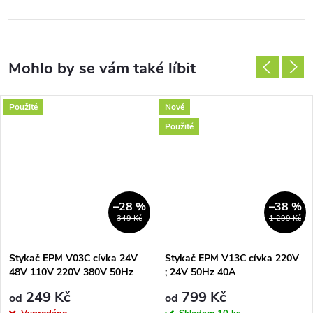
Použité
Nové
Použité
–28 %
–38 %
349 Kč
1 299 Kč
Stykač EPM V03C cívka 24V
Stykač EPM V13C cívka 220V
48V 110V 220V 380V 50Hz
; 24V 50Hz 40A
25A
249 Kč
799 Kč
od
od