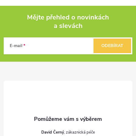
Mějte přehled o novinkách
a slevách
Z
á
E-mail
ODEBÍRAT
p
a
t
í
David Černý