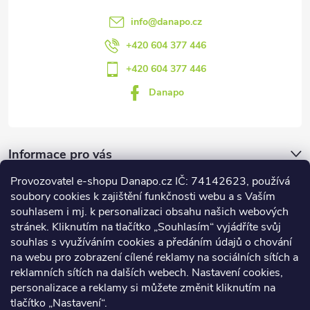
info
@
danapo.cz
+420 604 377 446
+420 604 377 446
Danapo
Informace pro vás
Provozovatel e-shopu Danapo.cz IČ: 74142623, používá
Dotazník
soubory cookies k zajištění funkčnosti webu a s Vaším
souhlasem i mj. k personalizaci obsahu našich webových
stránek. Kliknutím na tlačítko „Souhlasím“ vyjádříte svůj
Co upřednosťnujete?
souhlas s využíváním cookies a předáním údajů o chování
na webu pro zobrazení cílené reklamy na sociálních sítích a
Počet hlasů:
437
reklamních sítích na dalších webech. Nastavení cookies,
Facebook
personalizace a reklamy si můžete změnit kliknutím na
tlačítko „Nastavení“.