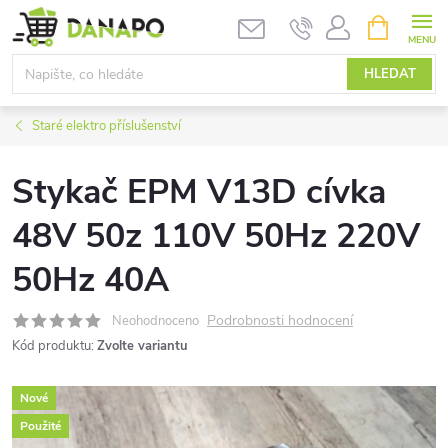
Přejít
NÁKUPNÍ
KOŠÍK
na
obsah
HLEDAT
Staré elektro příslušenství
Stykač EPM V13D cívka
48V 50z 110V 50Hz 220V
50Hz 40A
Podrobnosti hodnocení
Neohodnoceno
Kód produktu:
Zvolte variantu
Nové
Použité