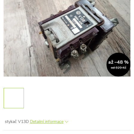
až –48 %
od 329 Kč
stykač V13D
Detailní informace