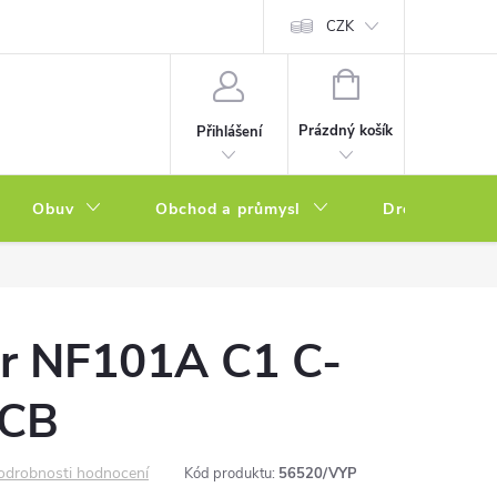
a zboží
Podmínky ochrany osobních údajů
CZK
Soubory cookies
N
NÁKUPNÍ
KOŠÍK
Prázdný košík
Přihlášení
Obuv
Obchod a průmysl
Drogerie
er NF101A C1 C-
MCB
odrobnosti hodnocení
Kód produktu:
56520/VYP