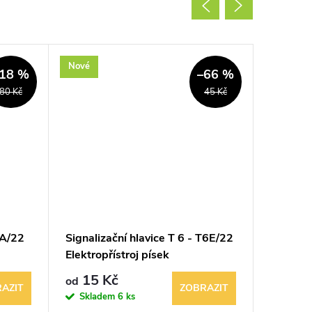
Nové
Nové
18 %
–66 %
80 Kč
45 Kč
0A/22
Signalizační hlavice T 6 - T6E/22
Eaton si
Elektropřístroj písek
signál
85...26
15 Kč
229 K
od
AZIT
ZOBRAZIT
Skladem
6 ks
Sklad