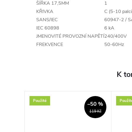
ŠÍŘKA 17,5MM
1
KŘIVKA
C (5-10 palc
SANS/IEC
60947-2 / 
IEC 60898
6 kA
JMENOVITÉ PROVOZNÍ NAPĚTÍ
240/400V
FREKVENCE
50-60Hz
K to
Použité
Použit
–8 %
–50 %
819 Kč
119 Kč