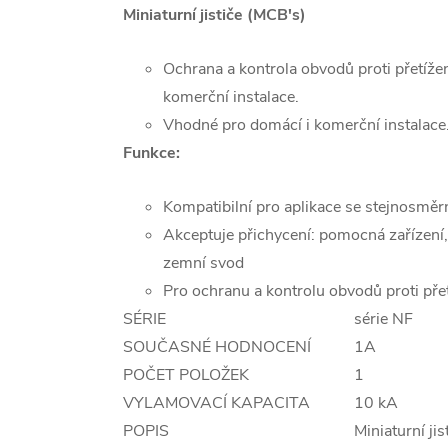
Miniaturní jističe (MCB's)
Ochrana a kontrola obvodů proti přetíže
komerční instalace.
Vhodné pro domácí i komerční instalace
Funkce:
Kompatibilní pro aplikace se stejnosmě
Akceptuje přichycení: pomocná zařízení,
zemní svod
Pro ochranu a kontrolu obvodů proti přet
SÉRIE
série NF
SOUČASNÉ HODNOCENÍ
1A
POČET POLOŽEK
1
VYLAMOVACÍ KAPACITA
10 kA
POPIS
Miniaturní jis