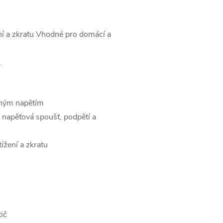
ní a zkratu Vhodné pro domácí a
.
rným napětím
 napěťová spoušť, podpětí a
ížení a zkratu
tič