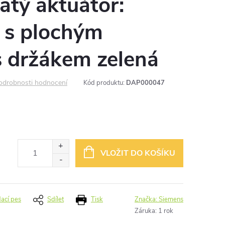
atý aktuátor:
s plochým
s držákem zelená
odrobnosti hodnocení
Kód produktu:
DAP000047
VLOŽIT DO KOŠÍKU
dací pes
Sdílet
Tisk
Značka:
Siemens
Záruka
:
1 rok