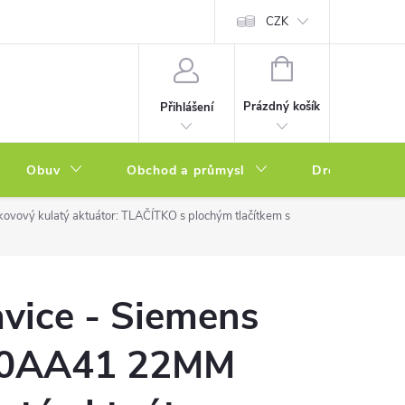
a zboží
Podmínky ochrany osobních údajů
CZK
Soubory cookies
N
NÁKUPNÍ
KOŠÍK
Prázdný košík
Přihlášení
Obuv
Obchod a průmysl
Drogerie
vový kulatý aktuátor: TLAČÍTKO s plochým tlačítkem s
avice - Siemens
-0AA41 22MM