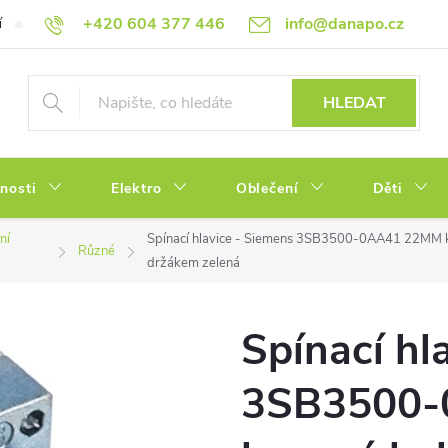
+420 604 377 446
info@danapo.cz
í
Hodnocení obchodu
Obchodní podmínky
Reklamace a výměn
HLEDAT
tnosti
Elektro
Oblečení
Děti
ní
Spínací hlavice - Siemens 3SB3500-0AA41 22MM ko
Různé
držákem zelená
Spínací hl
3SB3500