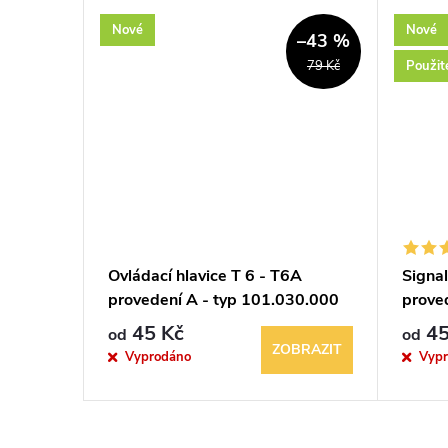
Nové
Nové
–8 %
–43 %
Použit
819 Kč
79 Kč
mostat
Ovládací hlavice T 6 - T6A
Signal
provedení A - typ 101.030.000
prove
45 Kč
45
od
od
á
BRAZIT
ZOBRAZIT
Vyprodáno
Vyp