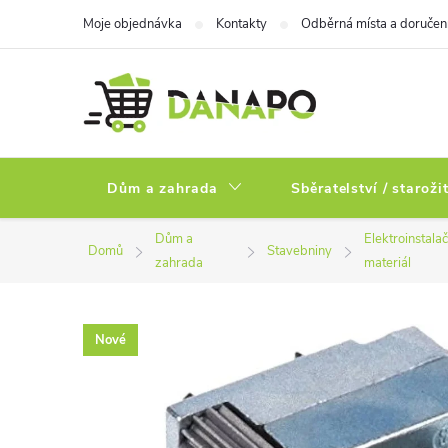
Přejít
Moje objednávka
Kontakty
Odběrná místa a doručen
na
obsah
Dům a zahrada
Sběratelství / staroži
Dům a
Elektroinstalač
Domů
Stavebniny
zahrada
materiál
Nové