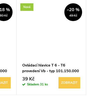
Nové
Nové
18 %
–20 %
80 Kč
49 Kč
Ovládací hlavice T 6 - T6
Ovládací
.000
provedení Vb - typ 101.150.000
AT - ty
39 Kč
59 Kč
AZIT
ZOBRAZIT
Skladem
31 ks
Vypro