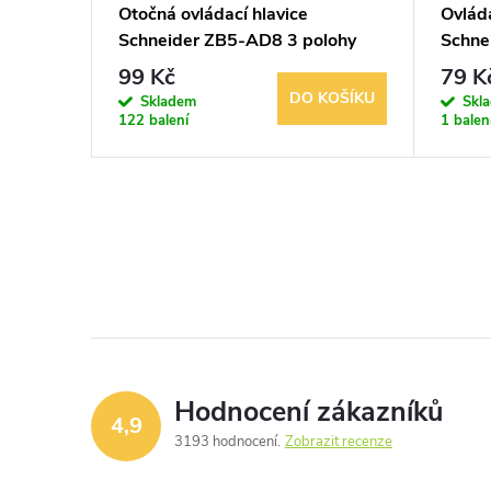
tka ZBE
Otočná ovládací hlavice
Ovláda
EN L111
Schneider ZB5-AD8 3 polohy
Schne
 Ø22
vratné černá
červe
99 Kč
79 K
BRAZIT
DO KOŠÍKU
Skladem
Skl
122 balení
1 balen
Hodnocení zákazníků
4,9
3193 hodnocení
Zobrazit recenze