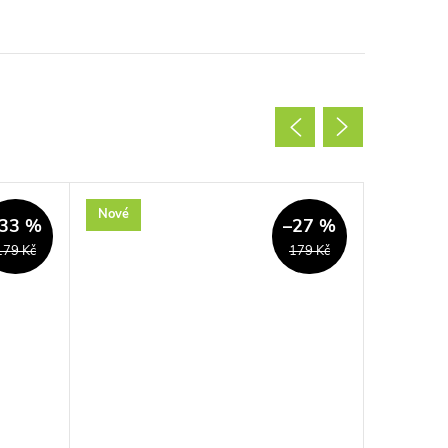
Nové
Nové
33 %
–27 %
179 Kč
179 Kč