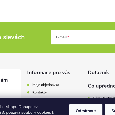
a slevách
E-mail
Informace pro vás
Dotazník
Moje objednávka
Co upředno
Kontakty
Dárek k obje
Odběrná místa a doručení
l e-shopu Danapo.cz
Hodnocení obchodu
Zákaznický se
Odmítnout
S
3, používá soubory cookies k
Obchodní podmínky