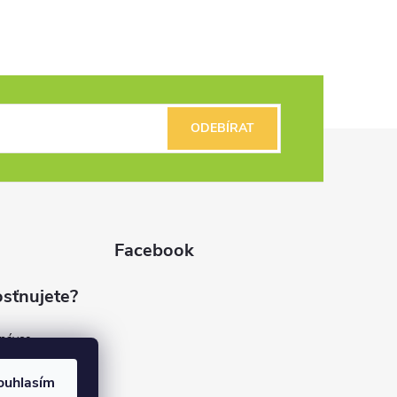
ODEBÍRAT
Facebook
sťnujete?
dnávce
(7%)
rvis
ouhlasím
(9%)