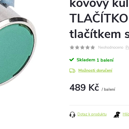
kovový kul
TLAČÍTKO 
tlačítkem 
P
Neohodnoceno
Skladem
1 balení
Možnosti doručení
489 Kč
/ balení
Měrná
cena:
Dotaz k produktu
Hlí