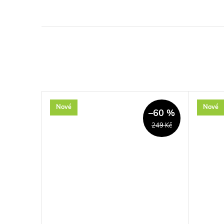
Nové
Nové
–33 %
–60 %
99 Kč
249 Kč