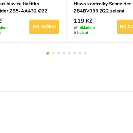
cí hlavice tlačítko
Hlava kontrolky Schneider
ider ZB5-AA432 Ø22
ZB4BV033 Ø22 zelená
ná zapuštěná hlava
č
119 Kč
DO KOŠÍKU
DO KO
adem
Skladem
í
5 balení