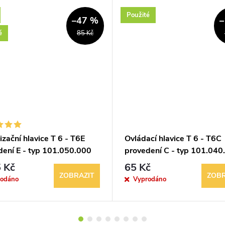
Použité
–47 %
–
é
85 Kč
izační hlavice T 6 - T6E
Ovládací hlavice T 6 - T6C
dení E - typ 101.050.000
provedení C - typ 101.040
 Kč
65 Kč
ZOBRAZIT
ZOBR
rodáno
Vyprodáno