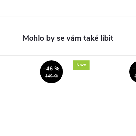
Nové
–46 %
–
149 Kč