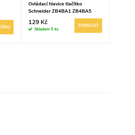
Ovládací hlavice tlačítko
Signaliz
Schneider ZB4BA1 ZB4BA5
XB5AVM
Ø22 bílé žluté
plná čo
249 K
129 Kč
ZOBRAZIT
ŠÍKU
Sklad
Skladem
5 ks
5 balení