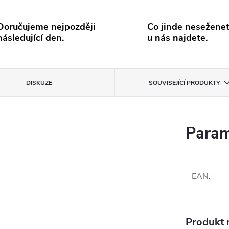
Doručujeme nejpozději
Co jinde neseženet
následující den.
u nás najdete.
DISKUZE
SOUVISEJÍCÍ PRODUKTY
Param
EAN
:
Produkt n