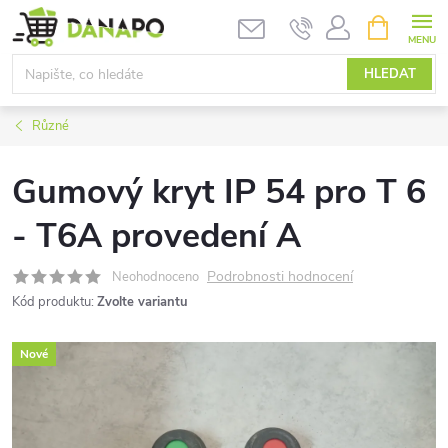
Přejít
NÁKUPNÍ
KOŠÍK
na
obsah
HLEDAT
Různé
Gumový kryt IP 54 pro T 6
- T6A provedení A
Podrobnosti hodnocení
Neohodnoceno
Kód produktu:
Zvolte variantu
Nové