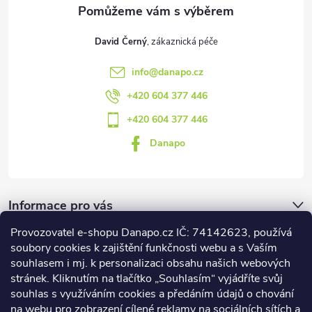
David Černý
info
@
danapo.cz
+420 604 377 446
+420 604 377 446
Danapo
Informace pro vás
Provozovatel e-shopu Danapo.cz IČ: 74142623, používá
Dotazník
soubory cookies k zajištění funkčnosti webu a s Vaším
souhlasem i mj. k personalizaci obsahu našich webových
stránek. Kliknutím na tlačítko „Souhlasím“ vyjádříte svůj
Co upřednosťnujete?
souhlas s využíváním cookies a předáním údajů o chování
na webu pro zobrazení cílené reklamy na sociálních sítích a
Počet hlasů:
437