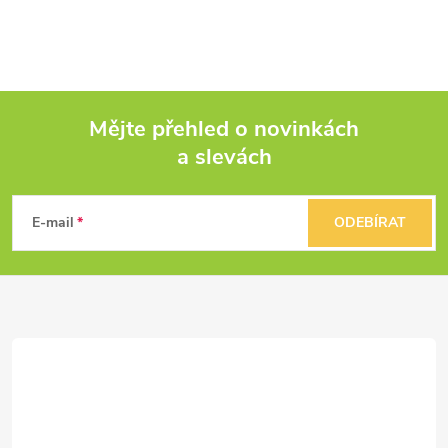
Mějte přehled o novinkách
a slevách
Z
á
E-mail
ODEBÍRAT
p
a
t
í