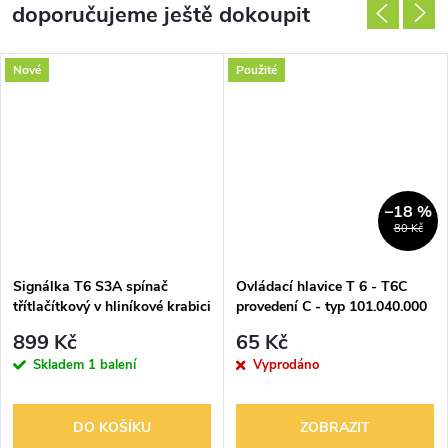
doporučujeme ještě dokoupit
Nové
Použité
–18 %
80 Kč
Signálka T6 S3A spínač
Ovládací hlavice T 6 - T6C
třítlačítkový v hliníkové krabici
provedení C - typ 101.040.000
899 Kč
65 Kč
Skladem
1 balení
Vyprodáno
DO KOŠÍKU
ZOBRAZIT