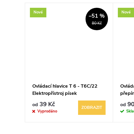
Nové
Nové
–58 %
–51 %
25 Kč
80 Kč
ací díl,
Ovládací hlavice T 6 - T6C/22
Ovlád
ítku,
Elektropřístroj písek
přepín
písek
39 Kč
90
od
od
BRAZIT
ZOBRAZIT
Vyprodáno
Skl