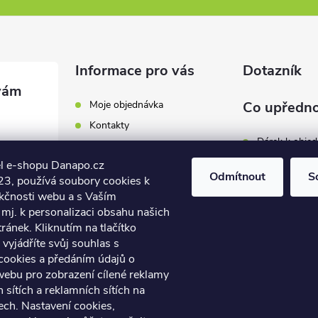
Informace pro vás
Dotazník
Moje objednávka
Co upředno
Kontakty
Dárek k obje
Odběrná místa a doručení
l e-shopu Danapo.cz
Hodnocení obchodu
Zákaznický se
Odmítnout
S
3, používá soubory cookies k
Obchodní podmínky
nkčnosti webu a s Vaším
Dopravu zda
.cz
Reklamace a výměna zboží
mj. k personalizaci obsahu našich
7 446
ánek. Kliknutím na tlačítko
Počet hlasů:
4
Podmínky ochrany osobních
údajů
vyjádříte svůj souhlas s
7 446
cookies a předáním údajů o
Soubory cookies
webu pro zobrazení cílené reklamy
Napište nám
h sítích a reklamních sítích na
Jak nakupovat? / How to
ech. Nastavení cookies,
shop?