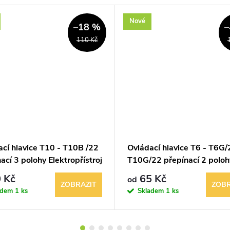
Nové
–18 %
–
110 Kč
ací hlavice T10 - T10B /22
Ovládací hlavice T6 - T6G/
ací 3 polohy Elektropřístroj
T10G/22 přepínací 2 poloh
Elektropřístroj písek
 Kč
65 Kč
od
ZOBRAZIT
ZOBR
adem
1 ks
Skladem
1 ks