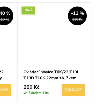
Nové
Nové
40 %
–12 %
110 Kč
330 Kč
22
Ovládací hlavice T6K/22 T10L
Trafo t
y
T10D T10K 22mm s klíčkem
T10 TR
Elektropřístroj písek
Elektrop
289 Kč
229 K
AZIT
ZOBRAZIT
Skladem
1 ks
Sklad