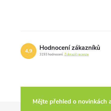
Hodnocení zákazníků
4,9
3193 hodnocení
Zobrazit recenze
Mějte přehled o novinkách
Z