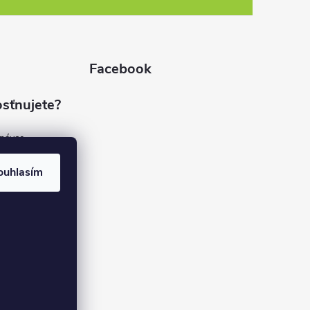
Facebook
sťnujete?
dnávce
(7%)
rvis
ouhlasím
(9%)
rma
(84%)
37