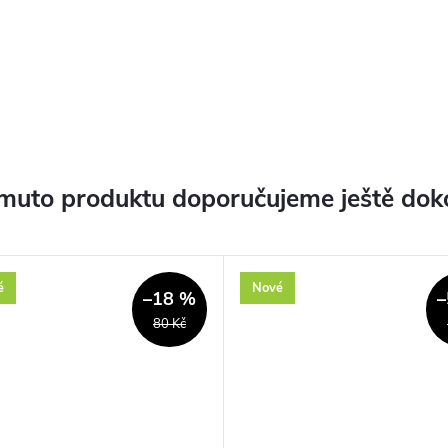
muto produktu doporučujeme ještě dok
é
Nové
–18 %
–
80 Kč