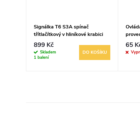
Signálka T6 S3A spínač
Ovláda
 2-
třítlačítkový v hliníkové krabici
prove
899 Kč
65 K
Skladem
Vyp
KOŠÍKU
DO KOŠÍKU
1 balení