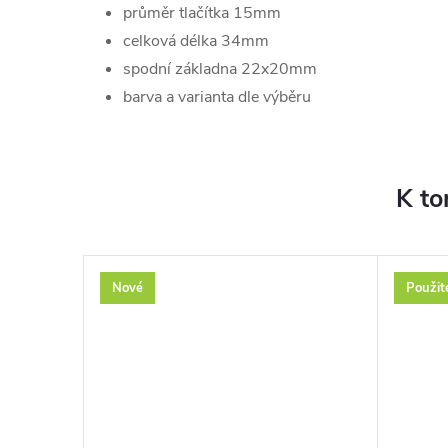
průměr tlačítka 15mm
celková délka 34mm
spodní základna 22x20mm
barva a varianta dle výběru
K to
Nové
Použit
–48 %
289 Kč