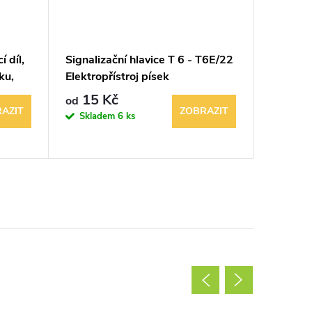
í díl,
Signalizační hlavice T 6 - T6E/22
STOP tla
ku,
Elektropřístroj písek
hřibová
Elektroř
15 Kč
289 K
od
AZIT
ZOBRAZIT
Skladem
6 ks
Sklad