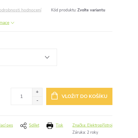
odrobnosti hodnocení
Kód produktu:
Zvolte variantu
rmace
VLOŽIT DO KOŠÍKU
dací pes
Sdílet
Tisk
Značka:
Elektropřístroj
Záruka
:
2 roky