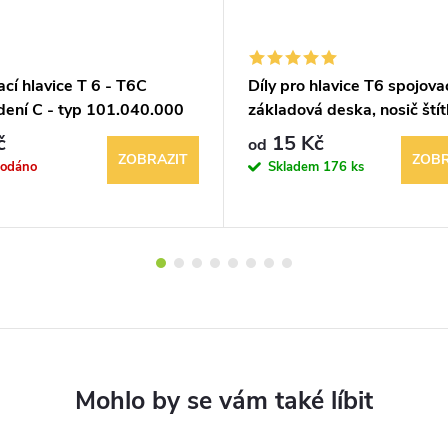
cí hlavice T 6 - T6C
Díly pro hlavice T6 spojovac
dení C - typ 101.040.000
základová deska, nosič štít
spínací jednotka
č
15 Kč
od
ZOBRAZIT
ZOBR
rodáno
Skladem
176 ks