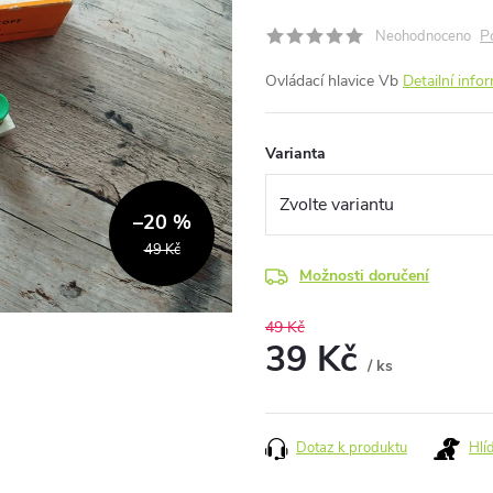
P
Neohodnoceno
Ovládací hlavice Vb
Detailní info
Varianta
–20 %
49 Kč
Možnosti doručení
49 Kč
39 Kč
/ ks
Měrná
cena:
Dotaz k produktu
Hlí