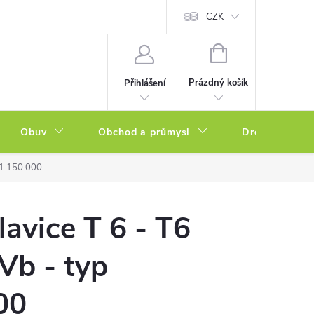
a zboží
Podmínky ochrany osobních údajů
CZK
Soubory cookies
N
NÁKUPNÍ
KOŠÍK
Prázdný košík
Přihlášení
Obuv
Obchod a průmysl
Drogerie
01.150.000
lavice T 6 - T6
Vb - typ
00