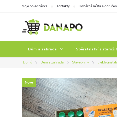
Přejít
Moje objednávka
Kontakty
Odběrná místa a doručen
na
obsah
Dům a zahrada
Sběratelství / staroži
Domů
Dům a zahrada
Stavebniny
Elektroinstal
Nové