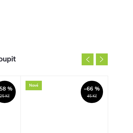
oupit
Nové
Nové
58 %
–66 %
25 Kč
45 Kč