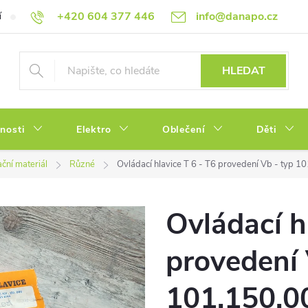
+420 604 377 446
info@danapo.cz
í
Hodnocení obchodu
Obchodní podmínky
Reklamace a výměn
HLEDAT
tnosti
Elektro
Oblečení
Děti
ační materiál
Různé
Ovládací hlavice T 6 - T6 provedení Vb - typ 1
Ovládací h
provedení 
101.150.0