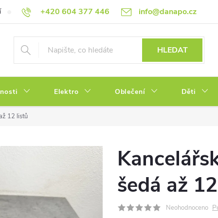
+420 604 377 446
info@danapo.cz
í
Hodnocení obchodu
Obchodní podmínky
Reklamace a výměn
HLEDAT
tnosti
Elektro
Oblečení
Děti
ž 12 listů
Kancelářs
šedá až 12 
P
Neohodnoceno