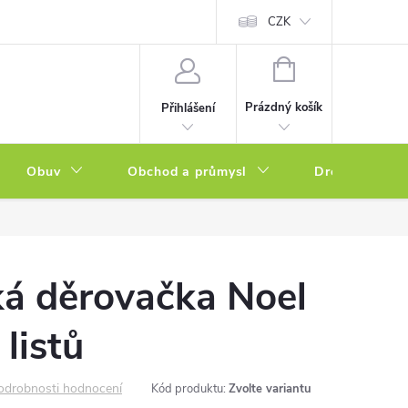
a zboží
Podmínky ochrany osobních údajů
CZK
Soubory cookies
N
NÁKUPNÍ
KOŠÍK
Prázdný košík
Přihlášení
Obuv
Obchod a průmysl
Drogerie
ká děrovačka Noel
listů
odrobnosti hodnocení
Kód produktu:
Zvolte variantu