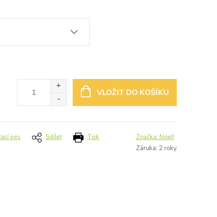
VLOŽIT DO KOŠÍKU
dací pes
Sdílet
Tisk
Značka:
Noell
Záruka
:
2 roky