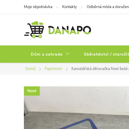
Přejít
Moje objednávka
Kontakty
Odběrná místa a doručen
na
obsah
Dům a zahrada
Sběratelství / staroži
Domů
Papírnictví
Kancelářská děrovačka Noel šedá a
Nové