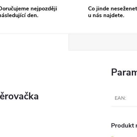
Doručujeme nejpozději
Co jinde neseženet
následující den.
u nás najdete.
Param
děrovačka
EAN
:
Produkt n