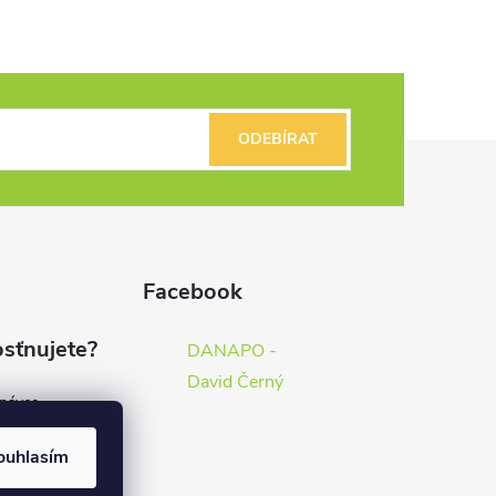
ODEBÍRAT
Facebook
sťnujete?
DANAPO -
David Černý
dnávce
(7%)
rvis
ouhlasím
(9%)
rma