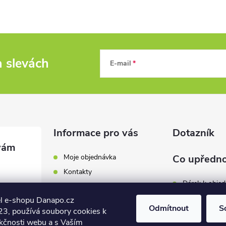
a slevách
E-mail
Informace pro vás
Dotazník
Moje objednávka
Co upředno
Kontakty
Dárek k obje
Odběrná místa a doručení
l e-shopu Danapo.cz
Hodnocení obchodu
Zákaznický se
Odmítnout
S
3, používá soubory cookies k
Obchodní podmínky
nkčnosti webu a s Vaším
Dopravu zda
.cz