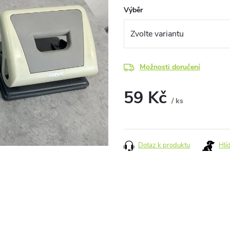
Výběr
Možnosti doručení
59 Kč
/ ks
Měrná
cena:
Dotaz k produktu
Hlí