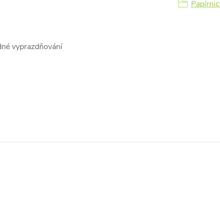
Papírnic
S
adné vyprazdňování