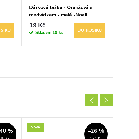
Dárková taška - Oranžová s
Dárková
medvídkem - malá -Noell
medvíd
19 Kč
19 Kč
ŠÍKU
DO KOŠÍKU
Skladem
19 ks
Sklad
Nové
Použité
40 %
–26 %
25 Kč
121 Kč