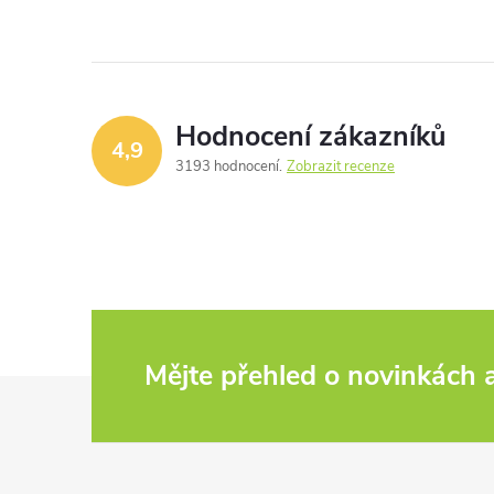
Hodnocení zákazníků
4,9
3193 hodnocení
Zobrazit recenze
Mějte přehled o novinkách
Z
á