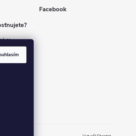
Facebook
sťnujete?
dnávce
(7%)
rvis
ouhlasím
(9%)
rma
(84%)
37