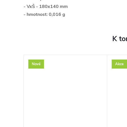
- VxŠ - 180
x140 mm
- hmotnost: 0,016 g
K to
Nové
Akce