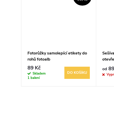
aná
Fotorůžky samolepící etikety do
Sešíva
rohů fotoalb
otevře
89 Kč
89
od
KOŠÍKU
DO KOŠÍKU
Skladem
Vyp
1 balení