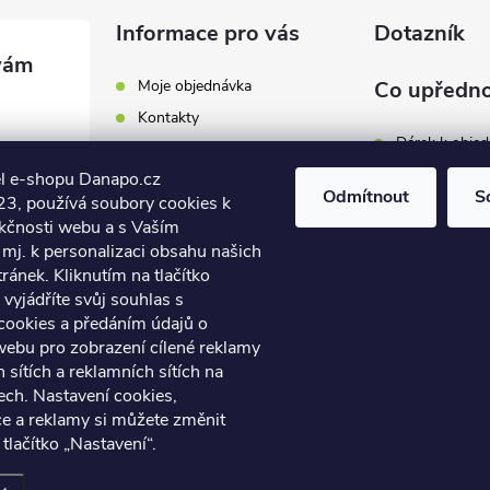
Informace pro vás
Dotazník
Moje objednávka
Co upředno
Kontakty
Dárek k obje
Odběrná místa a doručení
l e-shopu Danapo.cz
Hodnocení obchodu
Zákaznický se
Odmítnout
S
3, používá soubory cookies k
Obchodní podmínky
nkčnosti webu a s Vaším
Dopravu zda
.cz
Reklamace a výměna zboží
mj. k personalizaci obsahu našich
7 446
ánek. Kliknutím na tlačítko
Počet hlasů:
4
Podmínky ochrany osobních
údajů
vyjádříte svůj souhlas s
7 446
cookies a předáním údajů o
Soubory cookies
webu pro zobrazení cílené reklamy
Napište nám
h sítích a reklamních sítích na
Jak nakupovat? / How to
ech. Nastavení cookies,
shop?
ce a reklamy si můžete změnit
 tlačítko „Nastavení“.