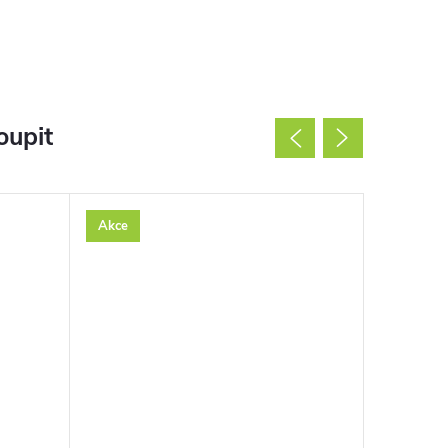
oupit
Akce
Akce