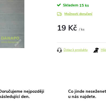
Skladem
15 ks
Možnosti doručení
19 Kč
/ ks
Měrná
cena:
Dotaz k produktu
Hlí
Doručujeme nejpozději
Co jinde neseženet
následující den.
u nás najdete.