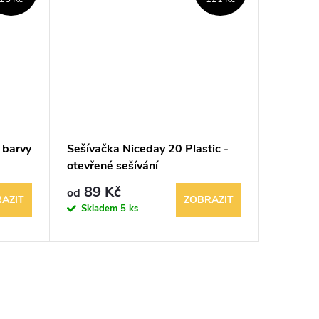
 barvy
Sešívačka Niceday 20 Plastic -
Děrovač
otevřené sešívání
kovová 
89 Kč
79 Kč
od
AZIT
ZOBRAZIT
Skladem
5 ks
Sklad