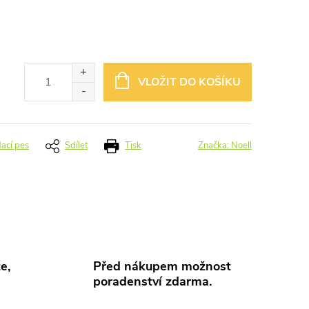
VLOŽIT DO KOŠÍKU
dací pes
Sdílet
Tisk
Značka:
Noell
e,
Před nákupem možnost
poradenství zdarma.