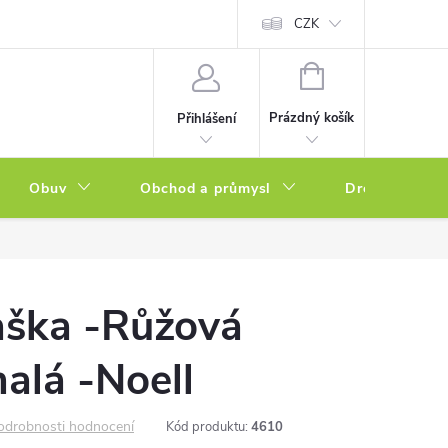
a zboží
Podmínky ochrany osobních údajů
CZK
Soubory cookies
N
NÁKUPNÍ
KOŠÍK
Prázdný košík
Přihlášení
Obuv
Obchod a průmysl
Drogerie
aška -Růžová
malá -Noell
odrobnosti hodnocení
Kód produktu:
4610