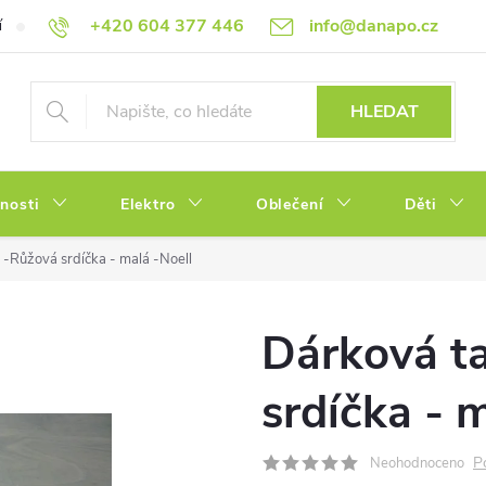
+420 604 377 446
info@danapo.cz
í
Hodnocení obchodu
Obchodní podmínky
Reklamace a výměn
HLEDAT
tnosti
Elektro
Oblečení
Děti
 -Růžová srdíčka - malá -Noell
Dárková t
srdíčka - 
P
Neohodnoceno