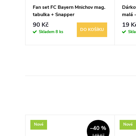
Fan set FC Bayern Mnichov mag.
Dárko
tabulka + Snapper
malá 
90 Kč
19 K
KOŠÍKU
DO KOŠÍKU
Skladem
8 ks
Skl
Nové
Nové
–40 %
149 Kč