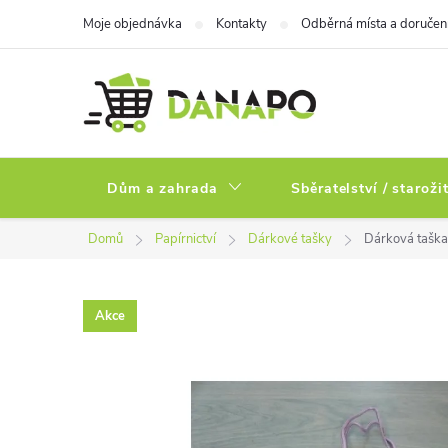
Přejít
Moje objednávka
Kontakty
Odběrná místa a doručen
na
obsah
Dům a zahrada
Sběratelství / staroži
Domů
Papírnictví
Dárkové tašky
Dárková taška
Akce