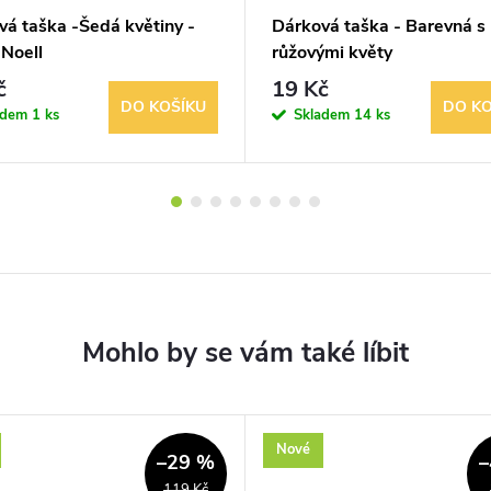
vá taška -Šedá květiny -
Dárková taška - Barevná s
-Noell
růžovými květy
č
19 Kč
DO KOŠÍKU
DO KO
adem
1 ks
Skladem
14 ks
Nové
–29 %
–
119 Kč