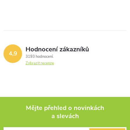
Hodnocení zákazníků
4,9
3193 hodnocení
Zobrazit recenze
Mějte přehled o novinkách
a slevách
Z