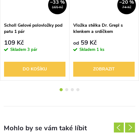
–33 %
–20 %
165 Kč
74 Kč
Scholl Gelové polovložky pod
Vložka stélka Dr. Grepl s
patu 1 pár
klenkem a srdíčkem
109 Kč
59 Kč
od
Skladem
3 pár
Skladem
1 ks
DO KOŠÍKU
ZOBRAZIT