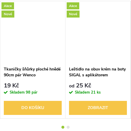
Akce
Akce
Nové
Nové
Tkaničky šňůrky ploché hnědé
Leštidlo na obuv krém na boty
90cm pár Wenco
SIGAL s aplikátorem
19 Kč
25 Kč
od
Skladem
98 pár
Skladem
21 ks
DO KOŠÍKU
ZOBRAZIT