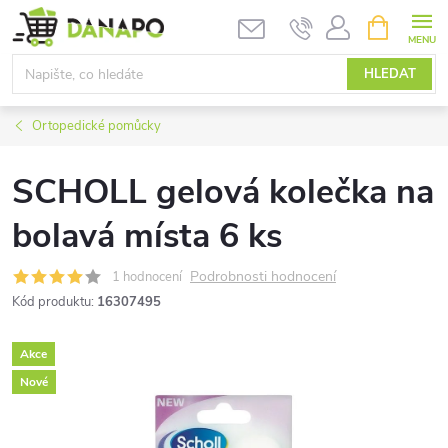
Přejít
NÁKUPNÍ
KOŠÍK
na
obsah
HLEDAT
Ortopedické pomůcky
SCHOLL gelová kolečka na
bolavá místa 6 ks
Podrobnosti hodnocení
1 hodnocení
Kód produktu:
16307495
Akce
Nové