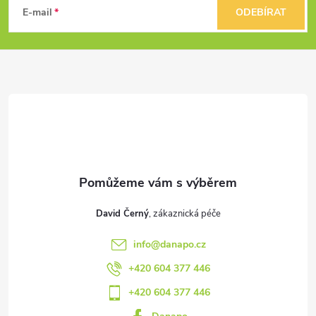
á
E-mail
ODEBÍRAT
p
a
t
í
David Černý
info
@
danapo.cz
+420 604 377 446
+420 604 377 446