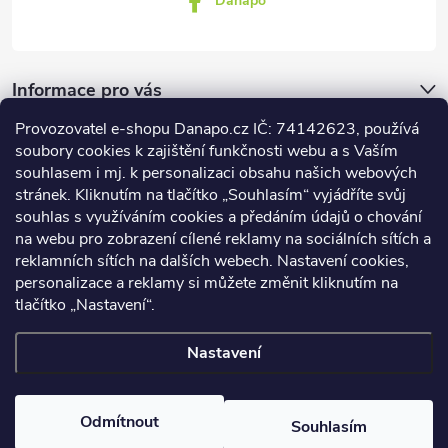
Danapo
Informace pro vás
Provozovatel e-shopu Danapo.cz IČ: 74142623, používá
Dotazník
soubory cookies k zajištění funkčnosti webu a s Vaším
souhlasem i mj. k personalizaci obsahu našich webových
stránek. Kliknutím na tlačítko „Souhlasím“ vyjádříte svůj
Co upřednosťnujete?
souhlas s využíváním cookies a předáním údajů o chování
na webu pro zobrazení cílené reklamy na sociálních sítích a
Počet hlasů:
437
reklamních sítích na dalších webech. Nastavení cookies,
Facebook
personalizace a reklamy si můžete změnit kliknutím na
tlačítko „Nastavení“.
Nastavení
Copyright 2026
DANAPO - David Černý
. Všechna práva vyhrazena.
Upravit nastavení cookies
Odmítnout
Souhlasím
Vytvořil Shoptet