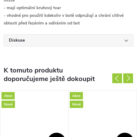
místa
- mají optimální kruhový tvar
- vhodné pro použití kdekoliv v botě odpružují a chrání citlivé
oblasti před řezáním a odíráním od bot
Diskuse
K tomuto produktu
doporučujeme ještě dokoupit
Akce
Akce
Nové
Nové