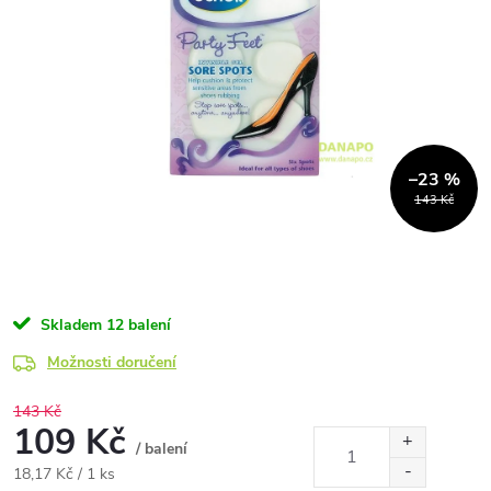
–23 %
143 Kč
Skladem
12 balení
Možnosti doručení
143 Kč
109 Kč
/ balení
Měrná
18,17 Kč / 1 ks